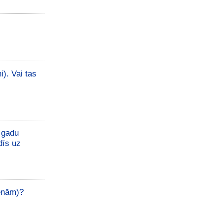
). Vai tas
 gadu
dīs uz
ienām)?