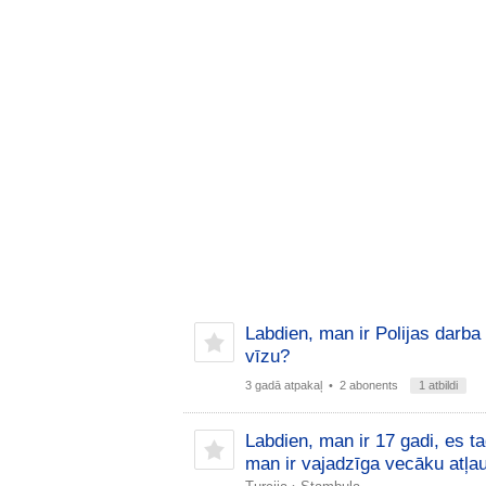
Labdien, man ir Polijas darba 
vīzu?
3 gadā atpakaļ
• 2 abonents
1 atbildi
Labdien, man ir 17 gadi, es ta
man ir vajadzīga vecāku atļau