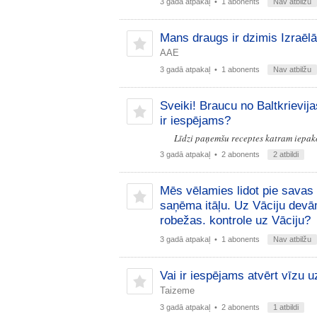
3 gadā atpakaļ
• 1 abonents
Nav atbilžu
Mans draugs ir dzimis Izraēlā,
AAE
3 gadā atpakaļ
• 1 abonents
Nav atbilžu
Sveiki! Braucu no Baltkrievij
ir iespējams?
Līdzi paņemšu receptes katram iepak
3 gadā atpakaļ
• 2 abonents
2 atbildi
Mēs vēlamies lidot pie savas
saņēma itāļu. Uz Vāciju devāmi
robežas. kontrole uz Vāciju?
3 gadā atpakaļ
• 1 abonents
Nav atbilžu
Vai ir iespējams atvērt vīzu u
Taizeme
3 gadā atpakaļ
• 2 abonents
1 atbildi