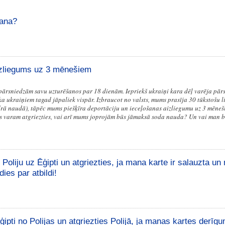
šana?
izliegums uz 3 mēnešiem
pārsniedzām savu uzturēšanos par 18 dienām. Iepriekš ukraiņi kara dēļ varēja pār
ka ukraiņiem tagad jāpaliek vispār. Izbraucot no valsts, mums prasīja 30 tūkstošu l
rā naudā), tāpēc mums piešķīra deportāciju un ieceļošanas aizliegumu uz 3 mēneš
s varam atgriezties, vai arī mums joprojām būs jāmaksā soda nauda? Un vai man b
 Poliju uz Ēģipti un atgriezties, ja mana karte ir salauzta un
dies par atbildi!
ģipti no Polijas un atgriezties Polijā, ja manas kartes derīg