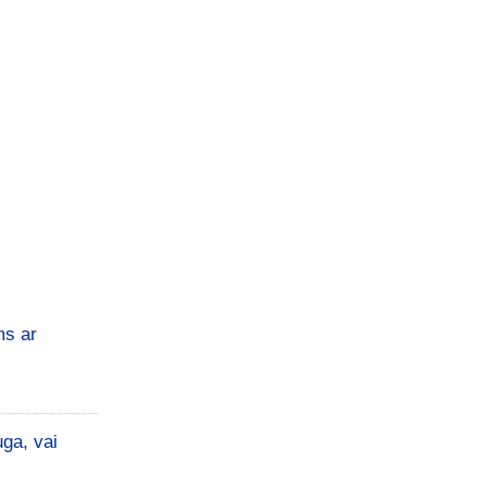
ms ar
uga, vai