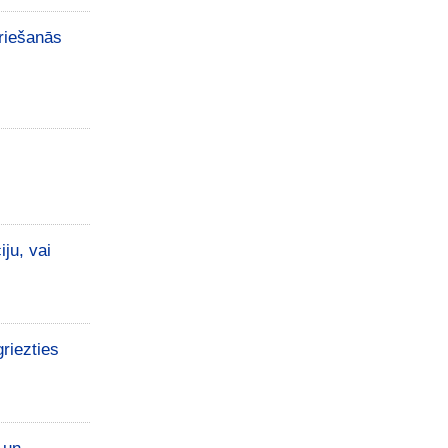
griešanās
ju, vai
griezties