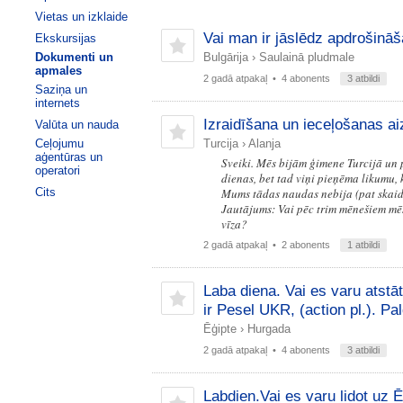
Vietas un izklaide
Vai man ir jāslēdz apdrošinā
Ekskursijas
Dokumenti un
Bulgārija
›
Saulainā pludmale
apmales
2 gadā atpakaļ
• 4 abonents
3 atbildi
Saziņa un
internets
Izraidīšana un ieceļošanas a
Valūta un nauda
Ceļojumu
Turcija
›
Alanja
aģentūras un
Sveiki. Mēs bijām ģimene Turcijā un 
operatori
dienas, bet tad viņi pieņēma likumu, 
Cits
Mums tādas naudas nebija (pat skaid
Jautājums: Vai pēc trim mēnešiem mē
vīza?
2 gadā atpakaļ
• 2 abonents
1 atbildi
Laba diena. Vai es varu atstāt
ir Pesel UKR, (action pl.). Pal
Ēģipte
›
Hurgada
2 gadā atpakaļ
• 4 abonents
3 atbildi
Labdien.Vai es varu lidot uz Ē