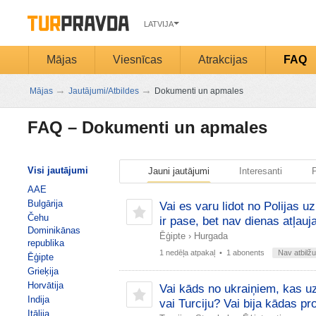
LATVIJA
Mājas
Viesnīcas
Atrakcijas
FAQ
→
→
Mājas
Jautājumi/Atbildes
Dokumenti un apmales
FAQ –
Dokumenti un apmales
Visi jautājumi
Jauni jautājumi
Interesanti
P
AAE
Bulgārija
Vai es varu lidot no Polijas u
Čehu
ir pase, bet nav dienas atļauj
Dominikānas
Ēģipte
›
Hurgada
republika
1 nedēļa atpakaļ
• 1 abonents
Nav atbilžu
Ēģipte
Grieķija
Horvātija
Vai kāds no ukraiņiem, kas u
Indija
vai Turciju? Vai bija kādas p
Itālija