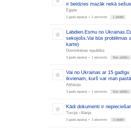
ir beidzies mazāk nekā seš
Ēģipte
2 gadā atpakaļ
• 2 abonents
1 atbildi
Labdien.Esmu no Ukrainas.Dzī
sekojošs.Vai būs problēmas a
karte)
Dominikānas republika
3 gadā atpakaļ
• 1 abonents
Nav atbilžu
Vai no Ukrainas ar 15 gadīgu b
ikvienam, kurš var man pastā
Abhāzija
3 gadā atpakaļ
• 1 abonents
Nav atbilžu
Kādi dokumenti ir nepieciešami
Turcija
›
Alanja
3 gadā atpakaļ
• 3 abonents
2 atbildi