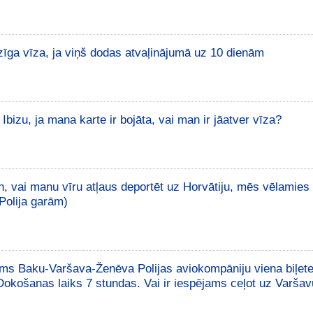
dzīga vīza, ja viņš dodas atvaļinājumā uz 10 dienām
 Ibizu, ja mana karte ir bojāta, vai man ir jāatver vīza?
n, vai manu vīru atļaus deportēt uz Horvātiju, mēs vēlamies 
Polija garām)
ums Baku-Varšava-Ženēva Polijas aviokompāniju viena biļete.
Dokošanas laiks 7 stundas. Vai ir iespējams ceļot uz Varša