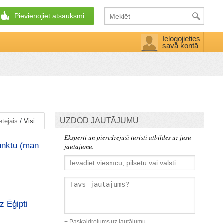
Pievienojiet atsauksmi
Ielogojieties
savā kontā
UZDOD JAUTĀJUMU
/
etējais
Visi.
Eksperti un pieredzējuši tūristi atbildēs uz jūsu
punktu (man
jautājumu.
z Ēģipti
+ Paskaidrojums uz jautājumu