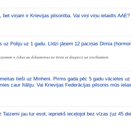
 bet viņam ir Krievijas pilsonība. Vai viņi viņu ielaidīs AAE?
as uz Poliju uz 1 gadu. Līdzi jāņem 12 paciņas Dimia (hormoni
ojumam + čekus un dokumentus no ārsta ar diagnozi un ieteikumiem
 meitas tieši uz Minheni. Pirms gada pēc 5 gadu vācietes uz
es caur Itāliju. Vai Krievijas Federācijas pilsonis mūs ielai
z Taizemi jau tur esot, iepriekš ieceļojot bez vīzas (uz 45 d