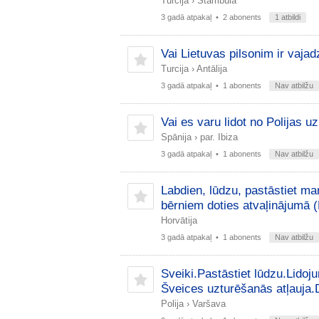
Turcija
›
Stambula
3 gadā atpakaļ
• 2 abonents
1 atbildi
Vai Lietuvas pilsonim ir vaja
Turcija
›
Antālija
3 gadā atpakaļ
• 1 abonents
Nav atbilžu
Vai es varu lidot no Polijas uz
Spānija
›
par. Ibiza
3 gadā atpakaļ
• 1 abonents
Nav atbilžu
Labdien, lūdzu, pastāstiet ma
bērniem doties atvaļinājumā (
Horvātija
3 gadā atpakaļ
• 1 abonents
Nav atbilžu
Sveiki.Pastāstiet lūdzu.Lidoj
Šveices uzturēšanās atļauja.
Polija
›
Varšava