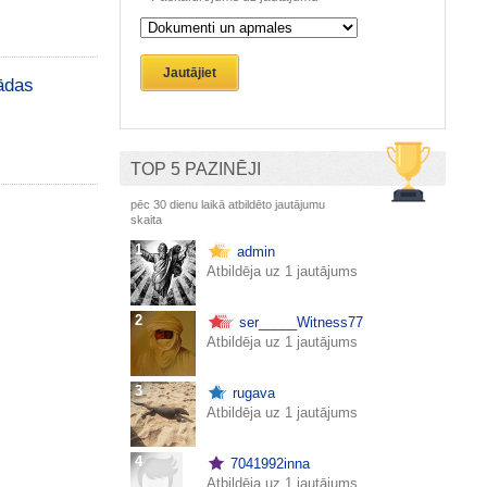
Jautājiet
kādas
TOP 5 PAZINĒJI
pēc 30 dienu laikā atbildēto jautājumu
skaita
1
admin
Atbildēja uz 1 jautājums
2
ser_____Witness77
Atbildēja uz 1 jautājums
3
rugava
Atbildēja uz 1 jautājums
4
7041992inna
Atbildēja uz 1 jautājums