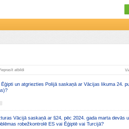
ieprasīt atbildi
Vi
z Ēģipti un atgriezties Polijā saskaņā ar Vācijas likuma 24. 
as)?
zturas Vācijā saskaņā ar §24, pēc 2024. gada marta devās u
roblēmas robežkontrolē ES vai Ēģiptē vai Turcijā?