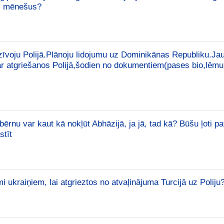
us mēnešus?
voju Polijā.Plānoju lidojumu uz Dominikānas Republiku.Ja
r atgriešanos Polijā,šodien no dokumentiem(pases bio,lēm
ērnu var kaut kā nokļūt Abhāzijā, ja jā, tad kā? Būšu ļoti pa
stīt
 ukraiņiem, lai atgrieztos no atvaļinājuma Turcijā uz Poliju