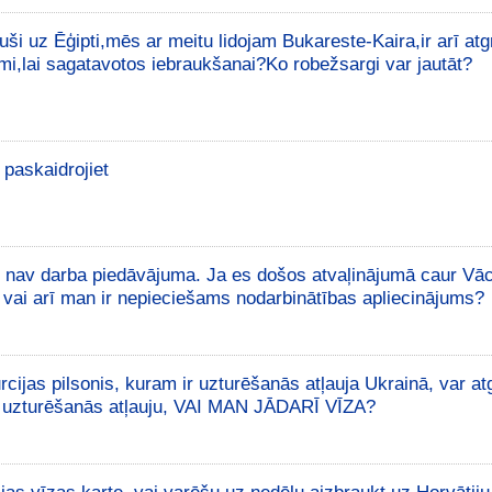
uši uz Ēģipti,mēs ar meitu lidojam Bukareste-Kaira,ir arī at
šami,lai sagatavotos iebraukšanai?Ko robežsargi var jautāt?
 paskaidrojiet
et nav darba piedāvājuma. Ja es došos atvaļinājumā caur Vāci
zu vai arī man ir nepieciešams nodarbinātības apliecinājums?
rcijas pilsonis, kuram ir uzturēšanās atļauja Ukrainā, var at
uz uzturēšanās atļauju, VAI MAN JĀDARĪ VĪZA?