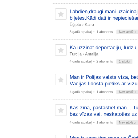
Labdien,draugi mani uzaicināj
biļetes.Kādi dati ir nepiecie
Ēģipte
›
Kaira
3 gadā atpakaļ
• 1 abonents
Nav atbilžu
Kā uzzināt deportāciju, lūdzu,
Turcija
›
Antālija
4 gadā atpakaļ
• 2 abonents
1 atbildi
Man ir Polijas valsts vīza, b
Vācijas lidostā pietiks ar vī
4 gadā atpakaļ
• 1 abonents
Nav atbilžu
Kas zina, pastāstiet man... Tu
bez vīzas vai, neskatoties 
4 gadā atpakaļ
• 1 abonents
Nav atbilžu