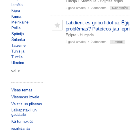
Turcija
›
Stambula
›
Ēģiptes tirgus
Izraēla
2 gadā atpakaļ
• 2 abonents
Nav atbilžu
Kipra
Krima
Melnkalne
Labdien, es gribu lidot uz Ēģi
Polija
problēmas? Pateicos jau iepr
Spānija
Ēģipte
›
Hurgada
Šrilanka
2 gadā atpakaļ
• 2 abonents
1 atbildi
Taizeme
Tunisija
Turcija
Ukraina
vēl
▼
Visas tēmas
Viesnīcas izvēle
Valstis un pilsētas
Laikapstākļi un
gadalaiki
Kā tur nokļūt
iepirkšanās