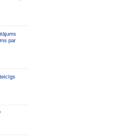
utājums
ums par
teicīgs
?