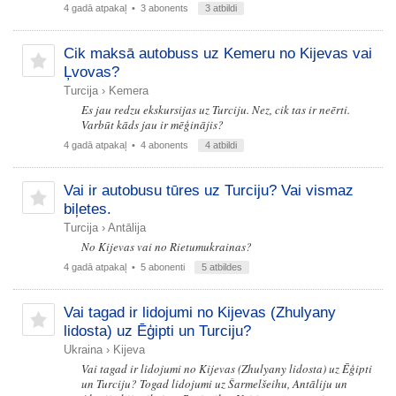
4 gadā atpakaļ
• 3 abonents
3 atbildi
Cik maksā autobuss uz Kemeru no Kijevas vai
Ļvovas?
Turcija
›
Kemera
Es jau redzu ekskursijas uz Turciju. Nez, cik tas ir neērti.
Varbūt kāds jau ir mēģinājis?
4 gadā atpakaļ
• 4 abonents
4 atbildi
Vai ir autobusu tūres uz Turciju? Vai vismaz
biļetes.
Turcija
›
Antālija
No Kijevas vai no Rietumukrainas?
4 gadā atpakaļ
• 5 abonenti
5 atbildes
Vai tagad ir lidojumi no Kijevas (Zhulyany
lidosta) uz Ēģipti un Turciju?
Ukraina
›
Kijeva
Vai tagad ir lidojumi no Kijevas (Zhulyany lidosta) uz Ēģipti
un Turciju? Togad lidojumi uz Šarmelšeihu, Antāliju un