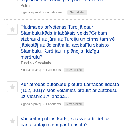
Polija
3 gadā atpakaļ
• nav abonentu
Nav atbilžu
Pludmales brīvdienas Turcijā caur
Stambulu,kāds ir labākais veids?Gribam
aizbraukt uz jūru uz Turciju un pirms tam vēl
jāpiestāj uz 3dienām,lai apskatītu skaisto
Stambulu. Kurš jau ir plānojis līdzīgu
maršrutu?
Turcija
›
Stambula
3 gadā atpakaļ
• 1 abonents
Nav atbilžu
Kur atrodas autobusu pietura Larnakas lidostā
(102, 101)? Mēs vēlamies braukt ar autobusu
uz viesnīcu Aijanapā...
4 gadā atpakaļ
• 1 abonents
Nav atbilžu
Vai šeit ir palicis kāds, kas var atbildēt uz
pāris jautājumiem par Funšalu?