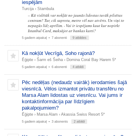
iespējām
Turcija
›
Stambula
– Kā vislētāk var nokļūt no jaunās lidostas tuvāk pilsētas
centram? Tur, cik saprotu, metro vēl nav atvērts. Un viņi to
nepagūs līdz aprīlim. - Vai ir iespējams kaut kur nopirkt
Istanbul Card, maksājot ar bankas karti?
5 gadiem atpakaļ
• 7 abonenti
9 atbildes
Kā nokļūt Vecrīgā, Soho rajonā?
Ēģipte
›
Šarm eš Šeiha
›
Domina Coral Bay Harem 5*
5 gadiem atpakaļ
• 6 abonenti
4 atbildi
Pēc nedēļas (nedaudz vairāk) ierodamies šajā
viesnīcā. Vēlos izmantot privātu transfēru no
Marsa Alam lidostas uz viesnīcu. Vai jums ir
kontaktinformācija par līdzīgiem
pakalpojumiem?
Ēģipte
›
Marsa Alam
›
Akassia Swiss Resort 5*
5 gadiem atpakaļ
• 3 abonents
2 atbildi