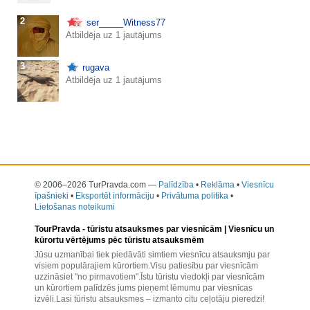
2
ser_____Witness77
Atbildēja uz 1 jautājums
3
rugava
Atbildēja uz 1 jautājums
© 2006–2026 TurPravda.com
—
Palīdzība
•
Reklāma
•
Viesnīcu
īpašnieki
•
Eksportēt informāciju
•
Privātuma politika
•
Lietošanas noteikumi
TourPravda -
tūristu atsauksmes par viesnīcām
| Viesnīcu un
kūrortu vērtējums pēc tūristu atsauksmēm
Jūsu uzmanībai tiek piedāvāti simtiem viesnīcu atsauksmju par
visiem populārajiem kūrortiem.Visu patiesību par viesnīcām
uzzināsiet "no pirmavotiem".Īstu tūristu viedokļi par viesnīcām
un kūrortiem palīdzēs jums pieņemt lēmumu par viesnīcas
izvēli.Lasi tūristu atsauksmes – izmanto citu ceļotāju pieredzi!