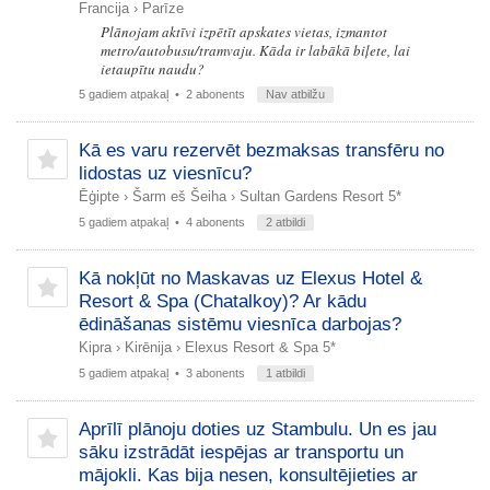
Francija
›
Parīze
Plānojam aktīvi izpētīt apskates vietas, izmantot
metro/autobusu/tramvaju. Kāda ir labākā biļete, lai
ietaupītu naudu?
5 gadiem atpakaļ
• 2 abonents
Nav atbilžu
Kā es varu rezervēt bezmaksas transfēru no
lidostas uz viesnīcu?
Ēģipte
›
Šarm eš Šeiha
›
Sultan Gardens Resort 5*
5 gadiem atpakaļ
• 4 abonents
2 atbildi
Kā nokļūt no Maskavas uz Elexus Hotel &
Resort & Spa (Chatalkoy)? Ar kādu
ēdināšanas sistēmu viesnīca darbojas?
Kipra
›
Kirēnija
›
Elexus Resort & Spa 5*
5 gadiem atpakaļ
• 3 abonents
1 atbildi
Aprīlī plānoju doties uz Stambulu. Un es jau
sāku izstrādāt iespējas ar transportu un
mājokli. Kas bija nesen, konsultējieties ar