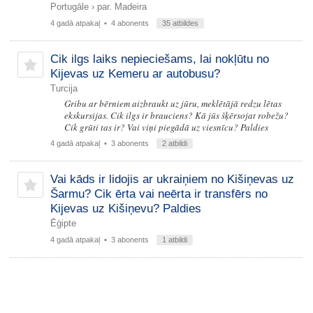
Portugāle
›
par. Madeira
4 gadā atpakaļ
• 4 abonents
35 atbildes
Cik ilgs laiks nepieciešams, lai nokļūtu no
Kijevas uz Kemeru ar autobusu?
Turcija
Gribu ar bērniem aizbraukt uz jūru, meklētājā redzu lētas
ekskursijas. Cik ilgs ir brauciens? Kā jūs šķērsojat robežu?
Cik grūti tas ir? Vai viņi piegādā uz viesnīcu? Paldies
4 gadā atpakaļ
• 3 abonents
2 atbildi
Vai kāds ir lidojis ar ukraiņiem no Kišiņevas uz
Šarmu? Cik ērta vai neērta ir transfērs no
Kijevas uz Kišiņevu? Paldies
Ēģipte
4 gadā atpakaļ
• 3 abonents
1 atbildi