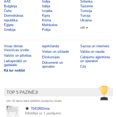
AAE
Indija
Šrilanka
Bulgārija
Itālija
Taizeme
Čehu
Izraēla
Tunisija
Dominikānas
Kipra
Turcija
republika
Krima
Ukraina
Ēģipte
Melnkalne
vēl
▼
Grieķija
Polija
Visas tēmas
iepirkšanās
Saziņa un internets
Viesnīcas izvēle
Vietas un izklaide
Valūta un nauda
Valstis un pilsētas
Ekskursijas
Ceļojumu aģentūras
Laikapstākļi un
un operatori
Dokumenti un
gadalaiki
apmales
Cits
Kā tur nokļūt
TOP 5 PAZINĒJI
pēc 30 dienu laikā atbildēto jautājumu skaita
1
7041992inna
Atbildēja uz 1 jautājums