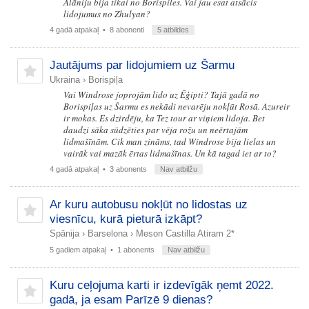
Alāniju bija tikai no Borispiles. Vai jau esat atsācis
lidojumus no Zhulyan?
4 gadā atpakaļ
• 8 abonenti
5 atbildes
Jautājums par lidojumiem uz Šarmu
Ukraina
›
Borispiļa
Vai Windrose joprojām lido uz Ēģipti? Tajā gadā no
Borispiļas uz Šarmu es nekādi nevarēju nokļūt Rosā. Azureir
ir mokas. Es dzirdēju, ka Tez tour ar viņiem lidoja. Bet
daudzi sāka sūdzēties par vēja rožu un neērtajām
lidmašīnām. Cik man zināms, tad Windrose bija lielas un
vairāk vai mazāk ērtas lidmašīnas. Un kā tagad iet ar to?
4 gadā atpakaļ
• 3 abonents
Nav atbilžu
Ar kuru autobusu nokļūt no lidostas uz
viesnīcu, kurā pieturā izkāpt?
Spānija
›
Barselona
›
Meson Castilla Atiram 2*
5 gadiem atpakaļ
• 1 abonents
Nav atbilžu
Kuru ceļojuma karti ir izdevīgāk ņemt 2022.
gadā, ja esam Parīzē 9 dienas?