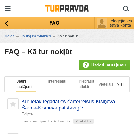
Ielogojieties
FAQ
savā kontā
→
→
Mājas
Jautājumi/Atbildes
Kā tur nokļūt
FAQ –
Kā tur nokļūt
Uzdod jautājumu
Jauni
Interesanti
Pieprasīt
/
Vietējais
Visi.
jautājumi
atbildi
Kur lētāk iegādāties čarterreisus Kišiņeva-
Šarma-Kišiņeva patstāvīgi?
Ēģipte
3 mēnešus atpakaļ
• 4 abonents
29 atbildes