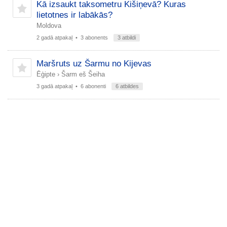
Kā izsaukt taksometru Kišiņevā? Kuras
lietotnes ir labākās?
Moldova
2 gadā atpakaļ
• 3 abonents
3 atbildi
Maršruts uz Šarmu no Kijevas
Ēģipte
›
Šarm eš Šeiha
3 gadā atpakaļ
• 6 abonenti
6 atbildes