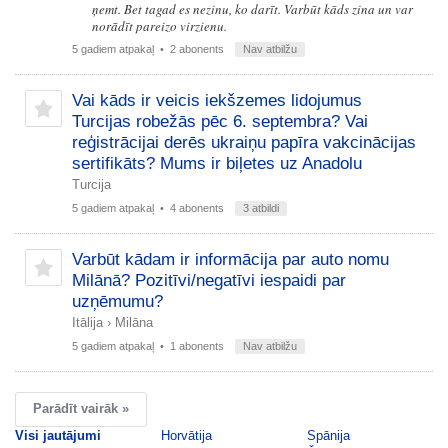
ņemt. Bet tagad es nezinu, ko darīt. Varbūt kāds zina un var
norādīt pareizo virzienu.
5 gadiem atpakaļ
• 2 abonents
Nav atbilžu
Vai kāds ir veicis iekšzemes lidojumus
Turcijas robežās pēc 6. septembra? Vai
reģistrācijai derēs ukraiņu papīra vakcinācijas
sertifikāts? Mums ir biļetes uz Anadolu
Turcija
5 gadiem atpakaļ
• 4 abonents
3 atbildi
Varbūt kādam ir informācija par auto nomu
Milānā? Pozitīvi/negatīvi iespaidi par
uzņēmumu?
Itālija
›
Milāna
5 gadiem atpakaļ
• 1 abonents
Nav atbilžu
Parādīt vairāk »
Visi jautājumi
Horvātija
Spānija