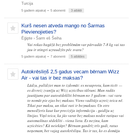
Turcija
5 gadiem atpakaļ
• 5 abonenti
3 atbildi
Kurš nesen atveda mango no Šarmas
Pievienojieties?
Ēģipte
›
Šarm eš Šeiha
Vai rokas bagāžā bez problēmām var pārvadāt 7-8 kg vai tas
jau ir stingri uzraudzīts pēc svara?
5 gadiem atpakaļ
• 7 abonenti
5 atbildes
Autokrēsliņš 2,5 gadus vecam bērnam Wizz
Air - vai tas ir bez maksas?
Lūdzu, palīdziet man to izdomāt: es nesaprotu, kam ticēt —
es divreiz zvanīju uz Wizz uzticības tālruni. Man radās
jautājums par autosēdeklīti bērnam no 3 gadiem - vai varu
to nomāt pie ejas bez maksas. Viens vadītājs uzreiz teica nē.
Tikai par maksu, un tikai rati ir bezmaksas. Un otrs
menedžeris kaut kur precizēja informāciju - gaidīju uz
līnijas. Viņš teica, ka jūs varat bez maksas nodot ratiņus vai
automašīnas sēdeklīti - viena lieta. Es nezinu, kam
uzticēties? Kā neiekāpt? Bērnam gandrīz trīs gadi, ratus
neņemam, bet vajag autokrēsliņu. Tas ir tas, ko es domāju