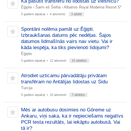
Kā pasūtīt transfēru no lidostas uz viesnīcu?
Ēģipte
›
Šarm eš Šeiha
›
Albatros Royal Moderna Resort 5*
5 gadiem atpakaļ
• 4 abonents
3 atbildi
Spontāni nolēma pamāt uz Ēģipti.
Izbraukšanas datums pēc nedēļas. Šajos
datumos lidmašīnās vairs nav vietu. Vai ir
kāda iespēja, ka tiks pievienoti lidojumi?
Ēģipte
5 gadiem atpakaļ
• 12 abonenti
16 atbildes
Atrodiet uzticamu pārvadātāju privātam
transfēram no Antālijas lidostas uz Sidu
Turcija
5 gadiem atpakaļ
• 10 abonenti
7 atbildes
Mēs ar autobusu dosimies no Göreme uz
Ankaru, viņi saka, ka ir nepieciešams negatīvs
PCR testa rezultāts, lai iekāptu autobusā. Vai
tā ir?