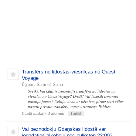
Transfērs no lidostas-viesnīcas no Quest
Voyage
Ēģipte
›
Šarm eš Šeiha
Sveiki. Vai kāds ir izmantojis transfēru no lidostas uz
viesnīcu no Quest Voyage? Droši? Vai iesakāt izmantot
pakalpojumus? Ceļoju viena ar bērniem, pirmo reizi vēlos
pasūtīt privāto transfēru, tāpēc uztraucos. Paldies.
3 gadā atpakaļ
• 2 abonents
1 atbildi
Vai beznodokļu Gdaņskas lidostā var
iegādāties alkoholu pēc pulksten 22:00?