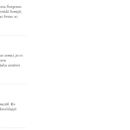
pratu Šengenas
 strādā Somijā,
 uz brauc uz
i somu), ja es
kuru
ūdzu atsūtiet
 mazāk. Ko
ksts/slapjš.