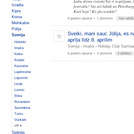
Labu dienu visiem) Vai ir iespējams, 
Izraēla
festivālu? Vai arī labāk no Pēterburg
Kipra
Kurš bija? Ko jūs iesakāt?
Krima
8 gadiem atpakaļ
• 1 abonents
Nav atbilž
Melnkalne
Polija
Sveiki, mani sauc Jūlija, es
Somija
aprīļa līdz 8. aprīlim
Helsinki
Somija
›
Imatra
›
Holiday Club Saimaa
Imatra
8 gadiem atpakaļ
• 5 abonenti
6 atbildes
Kotka
Kuopio
Kuusamo
Lapēnranta
Lapzeme
Levijs
Luosto
Roka
Rovaniemi
Savonlinna
Turku
Vuokatti
vēl
▼
Spānija