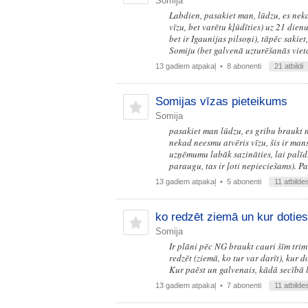
Somija
Labdien, pasakiet man, lūdzu, es neka
vīzu, bet varētu kļūdīties) uz 21 die
bet ir Igaunijas pilsoņi), tāpēc saki
Somiju (bet galvenā uzturēšanās viet
13 gadiem atpakaļ
• 8 abonenti
21 atbildi
Somijas vīzas pieteikums
Somija
pasakiet man lūdzu, es gribu braukt 
nekad neesmu atvēris vīzu, šis ir man
uzņēmumu labāk sazināties, lai palīd
paraugu, tas ir ļoti nepieciešams). Pa
13 gadiem atpakaļ
• 5 abonenti
11 atbilde
ko redzēt ziemā un kur doties
Somija
Ir plāni pēc NG braukt cauri šīm trim
redzēt (ziemā, ko tur var darīt), kur d
Kur paēst un galvenais, kādā secībā 
13 gadiem atpakaļ
• 7 abonenti
11 atbilde