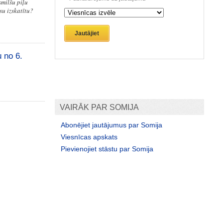
smilšu piļu
su izskatītu?
Jautājiet
 no 6.
VAIRĀK PAR SOMIJA
Abonējiet jautājumus par Somija
Viesnīcas apskats
Pievienojiet stāstu par Somija