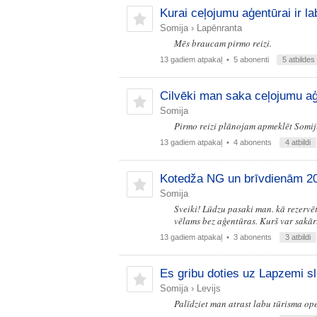
Kurai ceļojumu aģentūrai ir l
Somija
›
Lapēnranta
Mēs braucam pirmo reizi.
13 gadiem atpakaļ
• 5 abonenti
5 atbildes
Cilvēki man saka ceļojumu aģ
Somija
Pirmo reizi plānojam apmeklēt Somij
13 gadiem atpakaļ
• 4 abonents
4 atbildi
Kotedža NG un brīvdienām 2
Somija
Sveiki! Lūdzu pasaki man. kā rezervē
vēlams bez aģentūras. Kurš var sakār
13 gadiem atpakaļ
• 3 abonents
3 atbildi
Es gribu doties uz Lapzemi s
Somija
›
Levijs
Palīdziet man atrast labu tūrisma op