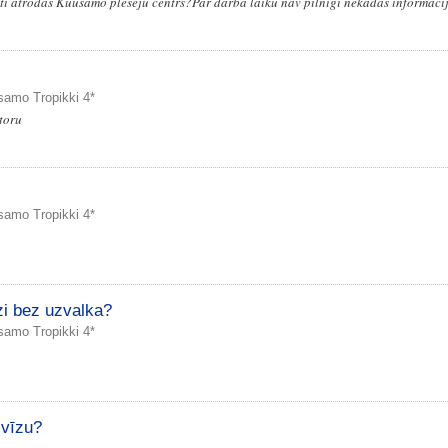
īsti atrodas Kuusamo plēsēju centrs?Par darba laiku nav pilnīgi nekādas informācij
samo Tropikki 4*
toru
samo Tropikki 4*
dzi bez uzvalka?
samo Tropikki 4*
t vīzu?