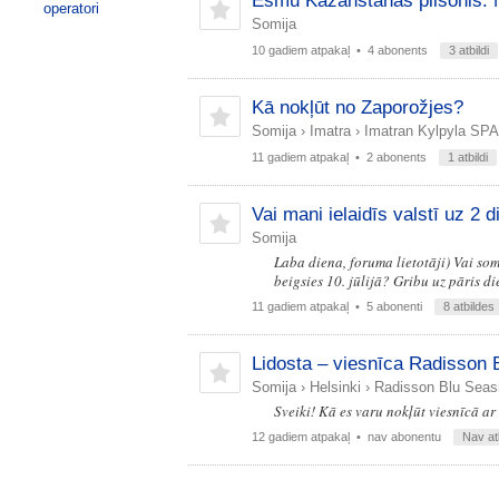
Esmu Kazahstānas pilsonis. 
operatori
Somija
10 gadiem atpakaļ
• 4 abonents
3 atbildi
Kā nokļūt no Zaporožjes?
Somija
›
Imatra
›
Imatran Kylpyla SPA
11 gadiem atpakaļ
• 2 abonents
1 atbildi
Vai mani ielaidīs valstī uz 2 
Somija
Laba diena, foruma lietotāji) Vai somi
beigsies 10. jūlijā? Gribu uz pāris 
11 gadiem atpakaļ
• 5 abonenti
8 atbildes
Lidosta – viesnīca Radisson 
Somija
›
Helsinki
›
Radisson Blu Seasi
Sveiki! Kā es varu nokļūt viesnīcā a
12 gadiem atpakaļ
• nav abonentu
Nav at