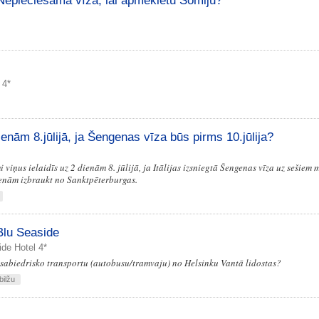
Nepieciešama vīza, lai apmeklētu Somiju?
 4*
dienām 8.jūlijā, ja Šengenas vīza būs pirms 10.jūlija?
 viņus ielaidīs uz 2 dienām 8. jūlijā, ja Itālijas izsniegtā Šengenas vīza uz sešiem
dienām izbraukt no Sanktpēterburgas.
Blu Seaside
de Hotel 4*
r sabiedrisko transportu (autobusu/tramvaju) no Helsinku Vantā lidostas?
bilžu