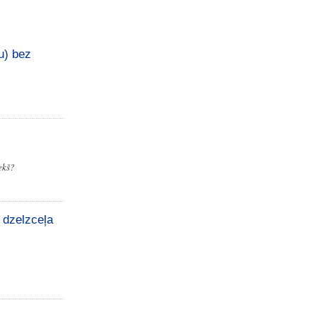
u) bez
ekš?
 dzelzceļa