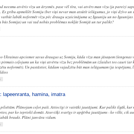
d neesmu atvēris vīzu un ārzemēs. pase vēl tīra, vai atvērs man vīzu (ja pareizi sa
nu. Es gribu apmeklēt Somiju (bet viņi nevar man atsūtīt ielūgumus, jo viņi dzīvo un
et, varbūt labāk noformēt vīzu pēc draugu uzaicinājuma uz Igauniju un no Igaunijas
a būs Somija) un vai tad nebūs problēmas nokļūt Somijā un tur palikt?
no Ukrainas apciemot savus draugus uz Somiju, kāda vīza man jāsaņem (šengenas va
s pirmais ceļojums un ka viņi atvērtu vīzu bez problēmām un izlaidiet tos cauri (ar 
zētu noformēt). Un pastāstiet, kādam vajadzētu būt man ielūgumam (ja iespējams, l
ldies
s
: lapeenranta, hamina, imatra
 pilsētām. Plānojam ceļot paši. Attiecīgi ir vairāki jautājumi. Kur palikt ilgāk, kur
oties, par ko iepriekš domāt. Atsevišķi svarīgs ir apģērba jautājums - ko vilkt, cik au
labāk braukt. Plāni janvāra vidum.
s