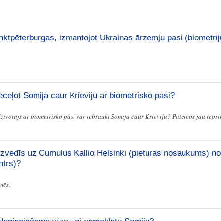
nktpēterburgas, izmantojot Ukrainas ārzemju pasi (biometrij
eceļot Somijā caur Krieviju ar biometrisko pasi?
zīvotājs ar biometrisko pasi var iebraukt Somijā caur Krieviju? Pateicos jau iepri
izvedīs uz Cumulus Kallio Helsinki (pieturas nosaukums) no
ntrs)?
mēs.