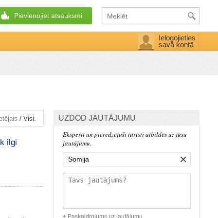
Pievienojiet atsauksmi
Ielogojieties
savā kontā
UZDOD JAUTĀJUMU
/
etējais
Visi.
Eksperti un pieredzējuši tūristi atbildēs uz jūsu
 ilgi
jautājumu.
×
+ Paskaidrojums uz jautājumu