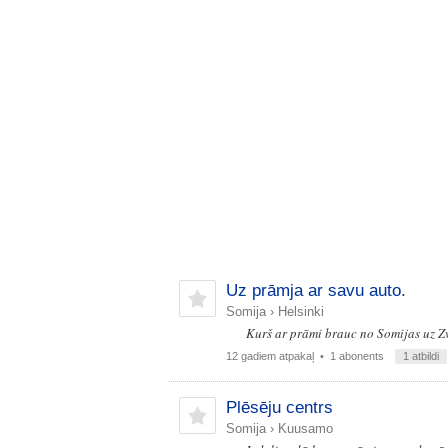
Uz prāmja ar savu auto.
Somija
›
Helsinki
Kurš ar prāmi brauc no Somijas uz Zv
12 gadiem atpakaļ
• 1 abonents
1 atbildi
Plēsēju centrs
Somija
›
Kuusamo