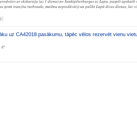
ierodoties ar ekskursiju (uz 1 dienu) no Sanktpēterburgas uz Lapu, paspēt apskatīt 
as ņemt tranzītu (nebraukt, mašīnu nepiedāvāt)) un palikt Lapā divas dienas, lai vi
u
 nāku uz CA42018 pasākumu, tāpēc vēlos rezervēt vienu vietu
 4*