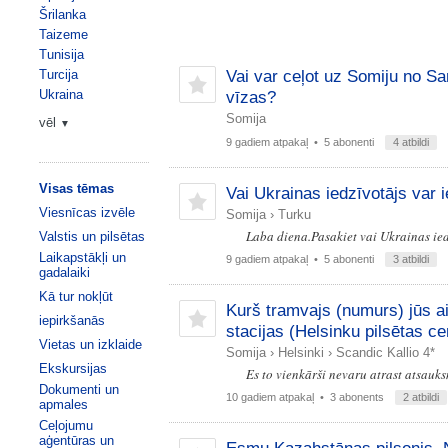
Šrilanka
Taizeme
Tunisija
Turcija
Vai var ceļot uz Somiju no Sa
Ukraina
vīzas?
Somija
vēl
▼
9 gadiem atpakaļ
• 5 abonenti
4 atbildi
Visas tēmas
Vai Ukrainas iedzīvotājs var i
Viesnīcas izvēle
Somija
›
Turku
Laba diena.Pasakiet vai Ukrainas ied
Valstis un pilsētas
Laikapstākļi un
9 gadiem atpakaļ
• 5 abonenti
3 atbildi
gadalaiki
Kā tur nokļūt
Kurš tramvajs (numurs) jūs a
iepirkšanās
stacijas (Helsinku pilsētas ce
Vietas un izklaide
Somija
›
Helsinki
›
Scandic Kallio 4*
Ekskursijas
Es to vienkārši nevaru atrast atsauks
Dokumenti un
10 gadiem atpakaļ
• 3 abonents
2 atbildi
apmales
Ceļojumu
aģentūras un