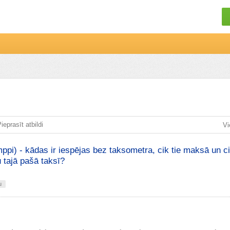
ieprasīt atbildi
Vi
ppi) - kādas ir iespējas bez taksometra, cik tie maksā un cik
 tajā pašā taksī?
u