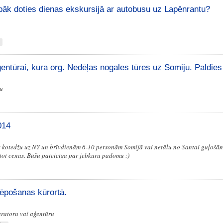
abāk doties dienas ekskursijā ar autobusu uz Lapēnrantu?
entūrai, kura org. Nedēļas nogales tūres uz Somiju. Paldies
u
014
t kotedžu uz NY un brīvdienām 6-10 personām Somijā vai netālu no Santai guļošām 
tot cenas. Būšu pateicīga par jebkuru padomu :)
lēpošanas kūrortā.
eratoru vai aģentūru