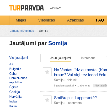
LATVIJA
Mājas
Viesnīcas
Atrakcijas
FAQ
→
Jautājumi/Atbildes
Somija
Jautājumi par
Somija
Visi jautājumi
Jauni jautājumi
Interesanti
P
AAE
Bulgārija
No Vantas līdz autoostai (Kam
Čehu
brauc? Vai viņi tev iedod čeku
Dominikānas
Somija
›
Helsinki
republika
6 gadiem atpakaļ
• 1 abonents
Nav atbilž
Ēģipte
Grieķija
Horvātija
Smilšu pils Lapperantē?
Indija
Somija
›
Lapēnranta
Itālija