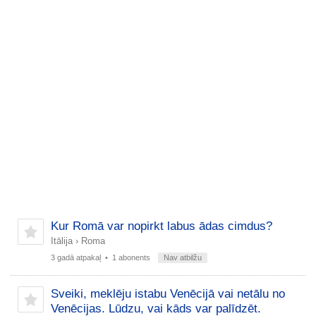
Kur Romā var nopirkt labus ādas cimdus?
Itālija
›
Roma
3 gadā atpakaļ
• 1 abonents
Nav atbilžu
Sveiki, meklēju istabu Venēcijā vai netālu no
Venēcijas. Lūdzu, vai kāds var palīdzēt.