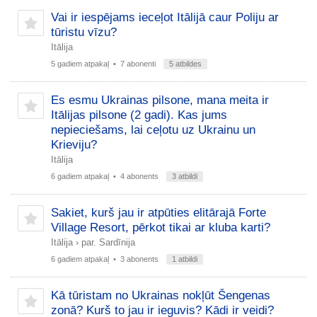
Vai ir iespējams ieceļot Itālijā caur Poliju ar
tūristu vīzu?
Itālija
5 gadiem atpakaļ
• 7 abonenti
5 atbildes
Es esmu Ukrainas pilsone, mana meita ir
Itālijas pilsone (2 gadi). Kas jums
nepieciešams, lai ceļotu uz Ukrainu un
Krieviju?
Itālija
6 gadiem atpakaļ
• 4 abonents
3 atbildi
Sakiet, kurš jau ir atpūties elitārajā Forte
Village Resort, pērkot tikai ar kluba karti?
Itālija
›
par. Sardīnija
6 gadiem atpakaļ
• 3 abonents
1 atbildi
Kā tūristam no Ukrainas nokļūt Šengenas
zonā? Kurš to jau ir ieguvis? Kādi ir veidi?