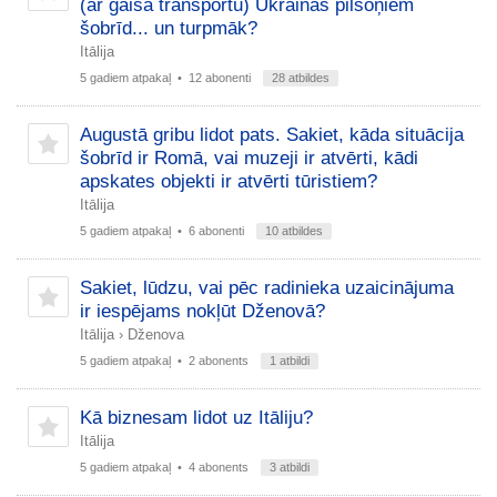
(ar gaisa transportu) Ukrainas pilsoņiem
šobrīd... un turpmāk?
Itālija
5 gadiem atpakaļ
• 12 abonenti
28 atbildes
Augustā gribu lidot pats. Sakiet, kāda situācija
šobrīd ir Romā, vai muzeji ir atvērti, kādi
apskates objekti ir atvērti tūristiem?
Itālija
5 gadiem atpakaļ
• 6 abonenti
10 atbildes
Sakiet, lūdzu, vai pēc radinieka uzaicinājuma
ir iespējams nokļūt Dženovā?
Itālija
›
Dženova
5 gadiem atpakaļ
• 2 abonents
1 atbildi
Kā biznesam lidot uz Itāliju?
Itālija
5 gadiem atpakaļ
• 4 abonents
3 atbildi