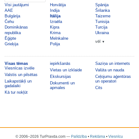
Visi jautājumi
Horvātija
Spānija
AAE
Indija
Šrilanka
Bulgārija
Itālija
Taizeme
Čehu
Izraēla
Tunisija
Dominikānas
Kipra
Turcija
republika
Krima
Ukraina
Ēģipte
Melnkalne
vēl
▼
Grieķija
Polija
Visas tēmas
iepirkšanās
Saziņa un internets
Viesnīcas izvēle
Vietas un izklaide
Valūta un nauda
Valstis un pilsētas
Ekskursijas
Ceļojumu aģentūras
Laikapstākļi un
un operatori
Dokumenti un
gadalaiki
apmales
Cits
Kā tur nokļūt
© 2006–2026 TurPravda.com
—
Palīdzība
•
Reklāma
•
Viesnīcu