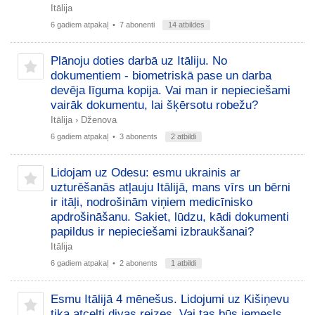
Itālija
6 gadiem atpakaļ
• 7 abonenti
14 atbildes
Plānoju doties darbā uz Itāliju. No
dokumentiem - biometriskā pase un darba
devēja līguma kopija. Vai man ir nepieciešami
vairāk dokumentu, lai šķērsotu robežu?
Itālija
›
Dženova
6 gadiem atpakaļ
• 3 abonents
2 atbildi
Lidojam uz Odesu: esmu ukrainis ar
uzturēšanās atļauju Itālijā, mans vīrs un bērni
ir itāļi, nodrošinām viņiem medicīnisko
apdrošināšanu. Sakiet, lūdzu, kādi dokumenti
papildus ir nepieciešami izbraukšanai?
Itālija
6 gadiem atpakaļ
• 2 abonents
1 atbildi
Esmu Itālijā 4 mēnešus. Lidojumi uz Kišiņevu
tika atcelti divas reizes. Vai tas būs iemesls