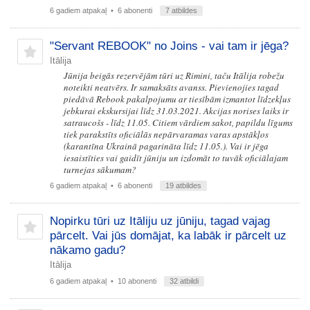
6 gadiem atpakaļ
• 6 abonenti
7 atbildes
"Servant REBOOK" no Joins - vai tam ir jēga?
Itālija
Jūnija beigās rezervējām tūri uz Rimini, taču Itālija robežu
noteikti neatvērs. Ir samaksāts avanss. Pievienojies tagad
piedāvā Rebook pakalpojumu ar tiesībām izmantot līdzekļus
jebkurai ekskursijai līdz 31.03.2021. Akcijas norises laiks ir
satraucošs - līdz 11.05. Citiem vārdiem sakot, papildu līgums
tiek parakstīts oficiālās nepārvaramas varas apstākļos
(karantīna Ukrainā pagarināta līdz 11.05.). Vai ir jēga
iesaistīties vai gaidīt jūniju un izdomāt to tuvāk oficiālajam
turnejas sākumam?
6 gadiem atpakaļ
• 6 abonenti
19 atbildes
Nopirku tūri uz Itāliju uz jūniju, tagad vajag
pārcelt. Vai jūs domājat, ka labāk ir pārcelt uz
nākamo gadu?
Itālija
6 gadiem atpakaļ
• 10 abonenti
32 atbildi