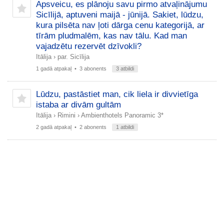
Apsveicu, es plānoju savu pirmo atvaļinājumu
Sicīlijā, aptuveni maijā - jūnijā. Sakiet, lūdzu,
kura pilsēta nav ļoti dārga cenu kategorijā, ar
tīrām pludmalēm, kas nav tālu. Kad man
vajadzētu rezervēt dzīvokli?
Itālija
›
par. Sicīlija
1 gadā atpakaļ
• 3 abonents
3 atbildi
Lūdzu, pastāstiet man, cik liela ir divvietīga
istaba ar divām gultām
Itālija
›
Rimini
›
Ambienthotels Panoramic 3*
2 gadā atpakaļ
• 2 abonents
1 atbildi