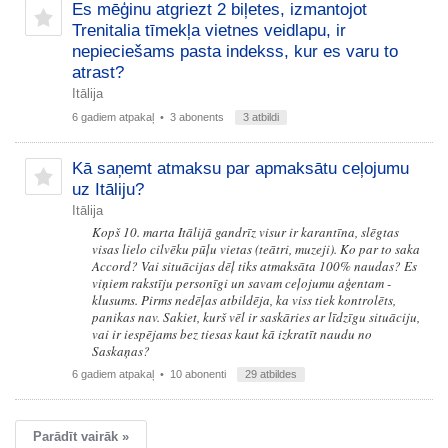
Es mēģinu atgriezt 2 biļetes, izmantojot
Trenitalia tīmekļa vietnes veidlapu, ir
nepieciešams pasta indekss, kur es varu to
atrast?
Itālija
6 gadiem atpakaļ
• 3 abonents
3 atbildi
Kā saņemt atmaksu par apmaksātu ceļojumu
uz Itāliju?
Itālija
Kopš 10. marta Itālijā gandrīz visur ir karantīna, slēgtas
visas lielo cilvēku pūļu vietas (teātri, muzeji). Ko par to saka
Accord? Vai situācijas dēļ tiks atmaksāta 100% naudas? Es
viņiem rakstīju personīgi un savam ceļojumu aģentam -
klusums. Pirms nedēļas atbildēja, ka viss tiek kontrolēts,
panikas nav. Sakiet, kurš vēl ir saskāries ar līdzīgu situāciju,
vai ir iespējams bez tiesas kaut kā izkratīt naudu no
Saskaņas?
6 gadiem atpakaļ
• 10 abonenti
29 atbildes
Parādīt vairāk »