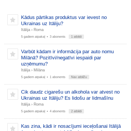
Kādus pārtikas produktus var ievest no
Ukrainas uz Itāliju?
Itālija
›
Roma
5 gadiem atpakaļ
• 3 abonents
1 atbildi
Varbūt kādam ir informācija par auto nomu
Milānā? Pozitīvi/negatīvi iespaidi par
uzņēmumu?
Itālija
›
Milāna
5 gadiem atpakaļ
• 1 abonents
Nav atbilžu
Cik daudz cigarešu un alkohola var atvest no
Ukrainas uz Itāliju? Es lidošu ar lidmašīnu
Itālija
›
Roma
5 gadiem atpakaļ
• 4 abonents
2 atbildi
Kas zina, kādi ir nosacījumi ieceļošanai Itālijā