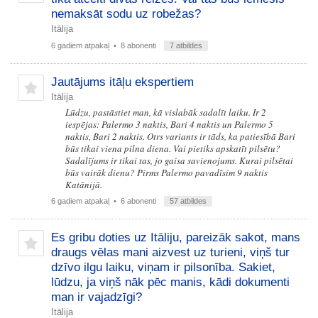
nemaksāt sodu uz robežas?
Itālija
6 gadiem atpakaļ
• 8 abonenti
7 atbildes
Jautājums itāļu ekspertiem
Itālija
Lūdzu, pastāstiet man, kā vislabāk sadalīt laiku. Ir 2
iespējas: Palermo 3 naktis, Bari 4 naktis un Palermo 5
naktis, Bari 2 naktis. Otrs variants ir tāds, ka patiesībā Bari
būs tikai viena pilna diena. Vai pietiks apskatīt pilsētu?
Sadalījums ir tikai tas, jo gaisa savienojums. Kurai pilsētai
būs vairāk dienu? Pirms Palermo pavadīsim 9 naktis
Katānijā.
6 gadiem atpakaļ
• 6 abonenti
57 atbildes
Es gribu doties uz Itāliju, pareizāk sakot, mans
draugs vēlas mani aizvest uz turieni, viņš tur
dzīvo ilgu laiku, viņam ir pilsonība. Sakiet,
lūdzu, ja viņš nāk pēc manis, kādi dokumenti
man ir vajadzīgi?
Itālija