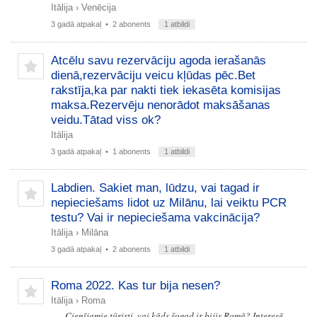
Itālija
›
Venēcija
3 gadā atpakaļ
• 2 abonents
1 atbildi
Atcēlu savu rezervāciju agoda ierašanās
dienā,rezervāciju veicu kļūdas pēc.Bet
rakstīja,ka par nakti tiek iekasēta komisijas
maksa.Rezervēju nenorādot maksāšanas
veidu.Tātad viss ok?
Itālija
3 gadā atpakaļ
• 1 abonents
1 atbildi
Labdien. Sakiet man, lūdzu, vai tagad ir
nepieciešams lidot uz Milānu, lai veiktu PCR
testu? Vai ir nepieciešama vakcinācija?
Itālija
›
Milāna
3 gadā atpakaļ
• 2 abonents
1 atbildi
Roma 2022. Kas tur bija nesen?
Itālija
›
Roma
Cienījamie tūristi, vai kāds šogad ir bijis Romā? Interesē