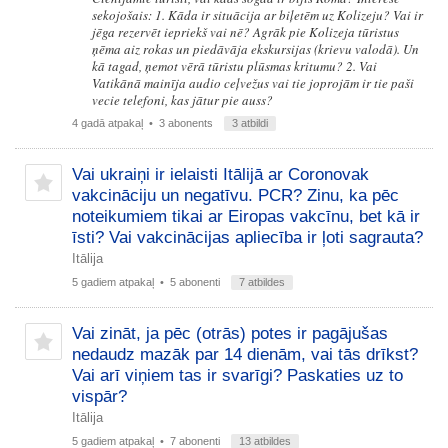
sekojošais: 1. Kāda ir situācija ar biļetēm uz Kolizeju? Vai ir
jēga rezervēt iepriekš vai nē? Agrāk pie Kolizeja tūristus
ņēma aiz rokas un piedāvāja ekskursijas (krievu valodā). Un
kā tagad, ņemot vērā tūristu plūsmas kritumu? 2. Vai
Vatikānā mainīja audio ceļvežus vai tie joprojām ir tie paši
vecie telefoni, kas jātur pie auss?
4 gadā atpakaļ
• 3 abonents
3 atbildi
Vai ukraiņi ir ielaisti Itālijā ar Coronovak
vakcināciju un negatīvu. PCR? Zinu, ka pēc
noteikumiem tikai ar Eiropas vakcīnu, bet kā ir
īsti? Vai vakcinācijas apliecība ir ļoti sagrauta?
Itālija
5 gadiem atpakaļ
• 5 abonenti
7 atbildes
Vai zināt, ja pēc (otrās) potes ir pagājušas
nedaudz mazāk par 14 dienām, vai tās drīkst?
Vai arī viņiem tas ir svarīgi? Paskaties uz to
vispār?
Itālija
5 gadiem atpakaļ
• 7 abonenti
13 atbildes