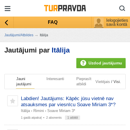
Ielogojieties
FAQ
savā kontā
→
Jautājumi/Atbildes
Itālija
Jautājumi par
Itālija
Uzdod jautājumu
Jauni
Interesanti
Pieprasīt
/
Vietējais
Visi.
jautājumi
atbildi
Labdien! Jautājums: Kāpēc jūsu vietnē nav
atsauksmes par viesnīcu Soave Miriam 3*?
Itālija
›
Rimini
›
Soave Miriam 3*
1 gadā atpakaļ
• 2 abonents
1 atbildi