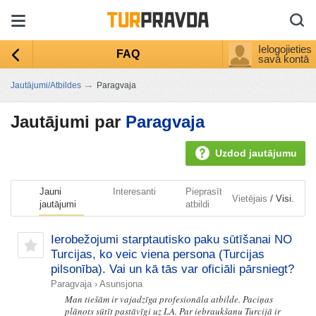
Ielogojieties
FAQ
savā kontā
→
Jautājumi/Atbildes
Paragvaja
Jautājumi par
Paragvaja
Uzdod jautājumu
Jauni
Interesanti
Pieprasīt
/
Vietējais
Visi.
jautājumi
atbildi
Ierobežojumi starptautisko paku sūtīšanai NO
Turcijas, ko veic viena persona (Turcijas
pilsonība). Vai un kā tās var oficiāli pārsniegt?
Paragvaja
›
Asunsjona
Man tiešām ir vajadzīga profesionāla atbilde. Paciņas
plānots sūtīt pastāvīgi uz LA. Par iebraukšanu Turcijā ir