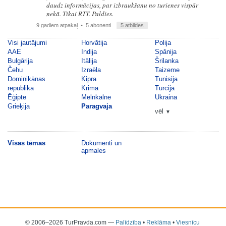
daudz informācijas, par izbraukšanu no turienes vispār
nekā. Tikai RTT. Paldies.
9 gadiem atpakaļ
• 5 abonenti
5 atbildes
Visi jautājumi
Horvātija
Polija
AAE
Indija
Spānija
Bulgārija
Itālija
Šrilanka
Čehu
Izraēla
Taizeme
Dominikānas
Kipra
Tunisija
republika
Krima
Turcija
Ēģipte
Melnkalne
Ukraina
Grieķija
Paragvaja
vēl
▼
Visas tēmas
Dokumenti un
apmales
© 2006–2026 TurPravda.com
—
Palīdzība
•
Reklāma
•
Viesnīcu