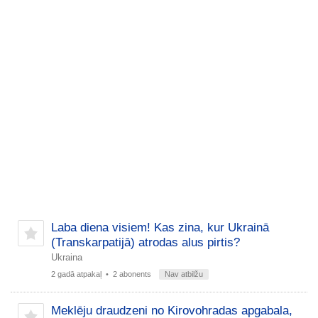
Laba diena visiem! Kas zina, kur Ukrainā
(Transkarpatijā) atrodas alus pirtis?
Ukraina
2 gadā atpakaļ
• 2 abonents
Nav atbilžu
Meklēju draudzeni no Kirovohradas apgabala,