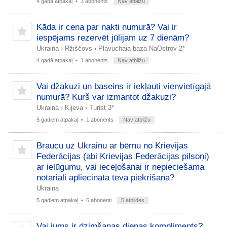
4 gadā atpakaļ
• 3 abonents
Nav atbilžu
Kāda ir cena par nakti numurā? Vai ir
iespējams rezervēt jūlijam uz 7 dienām?
Ukraina
›
Ržiščovs
›
Plavuchaia baza NaOstrov 2*
4 gadā atpakaļ
• 1 abonents
Nav atbilžu
Vai džakuzi un baseins ir iekļauti vienvietīgajā
numurā? Kurš var izmantot džakuzi?
Ukraina
›
Kijeva
›
Turist 3*
5 gadiem atpakaļ
• 1 abonents
Nav atbilžu
Braucu uz Ukrainu ar bērnu no Krievijas
Federācijas (abi Krievijas Federācijas pilsoņi)
ar ielūgumu, vai ieceļošanai ir nepieciešama
notariāli apliecināta tēva piekrišana?
Ukraina
5 gadiem atpakaļ
• 6 abonenti
5 atbildes
Vai jums ir dzimšanas dienas kompliments?