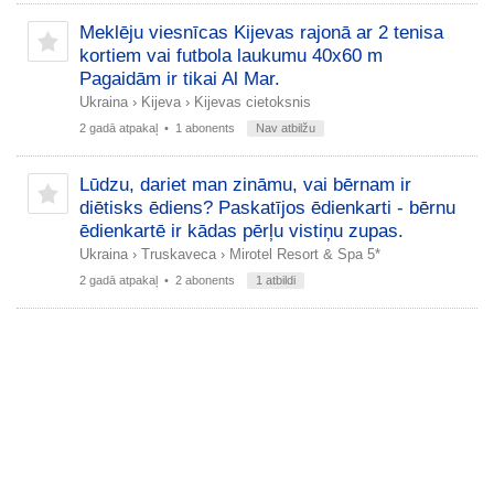
Meklēju viesnīcas Kijevas rajonā ar 2 tenisa
kortiem vai futbola laukumu 40x60 m
Pagaidām ir tikai Al Mar.
Ukraina
›
Kijeva
›
Kijevas cietoksnis
2 gadā atpakaļ
• 1 abonents
Nav atbilžu
Lūdzu, dariet man zināmu, vai bērnam ir
diētisks ēdiens? Paskatījos ēdienkarti - bērnu
ēdienkartē ir kādas pērļu vistiņu zupas.
Ukraina
›
Truskaveca
›
Mirotel Resort & Spa 5*
2 gadā atpakaļ
• 2 abonents
1 atbildi