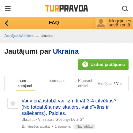
Ielogojieties
FAQ
savā kontā
→
Jautājumi/Atbildes
Ukraina
Jautājumi par
Ukraina
Uzdod jautājumu
Jauni
Interesanti
Pieprasīt
/
Vietējais
Visi.
jautājumi
atbildi
Vai vienā istabā var izmitināt 3-4 cilvēkus?
(No fotoattēla nav skaidrs, vai dīvāns ir
saliekams). Paldies.
Ukraina
›
Vinnitse
›
Gostinyi Dvor 2*
11 mēnešus atpakaļ
• 1 abonents
Nav atbilžu