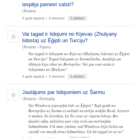
iespēja pamest valsti?
Ukraina
4 gadā atpakaļ
• 8 abonenti
5 atbildes
Vai tagad ir lidojumi no Kijevas (Zhulyany
lidosta) uz Ēģipti un Turciju?
Ukraina
›
Kijeva
Vai tagad ir lidojumi no Kijevas (Zhulyany lidosta) uz Ēģipti
un Turciju? Togad lidojumi uz Šarmelšeihu, Antāliju un
Alāniju bija tikai no Borispiles. Vai jau esat atsācis
lidojumus no Zhulyan?
4 gadā atpakaļ
• 8 abonenti
5 atbildes
Jautājums par lidojumiem uz Šarmu
Ukraina
›
Borispiļa
Vai Windrose joprojām lido uz Ēģipti? Tajā gadā no
Borispiļas uz Šarmu es nekādi nevarēju nokļūt Rosā. Azureir
ir mokas. Es dzirdēju, ka Tez tour ar viņiem lidoja. Bet
daudzi sāka sūdzēties par vēja rožu un neērtajām
lidmašīnām. Cik man zināms, tad Windrose bija lielas un
vairāk vai mazāk ērtas lidmašīnas. Un kā tagad iet ar to?