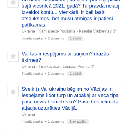
šajā viesnīcā 2021. gadā? Turpravda neļauj
izveidot kontu... vienkārši ir bail lasīt
atsauksmes, bet mūsu atmiņas ir patiesi
patīkamas.
Ukraina
›
Kamjaņecs-Podiļskis
›
Kseniia Vrublevtsy 3*
3 gadā atpakaļ
• 2 abonents
1 atbildi
Vai tas ir iespējams ar suņiem? mazās
šķirnes?
Ukraina
›
Truskaveca
›
Lesnaia Pesnia 4*
3 gadā atpakaļ
• 2 abonents
1 atbildi
Sveiki)) Vai ukraiņu bēglim no Vācijas ir
iespējams lidot turp un atpakaļ ar vecā tipa
pasi, nevis biometrisko? Pasē tiek ielīmēta
atļauja uzturēties Vācijā.
Ukraina
4 gadā atpakaļ
• 1 abonents
Nav atbilžu