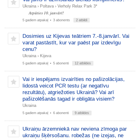
Ukraina
›
Poltava
›
Verholy Relax Park 3*
Atpūties 10. janvārī!
5 gadiem atpakaļ
• 3 abonents
2 atbildi
Dosimies uz Kijevas teātriem 7.-8.janvārī. Vai
varat pastāstīt, kur var paēst par izdevīgu
cenu?
Ukraina
›
Kijeva
5 gadiem atpakaļ
• 5 abonenti
12 atbildes
Vai ir iespējams izvairīties no pašizolācijas,
lidostā veicot PCR testu (ar negatīvu
rezultātu), atgriežoties Ukrainā? Vai arī
pašizolēšanās tagad ir obligāta visiem?
Ukraina
5 gadiem atpakaļ
• 6 abonenti
9 atbildes
Ukraiņu ārzemniekā nav neviena zīmoga par
ukraiņu šķērsošanu. robežas (ne izejas, ne