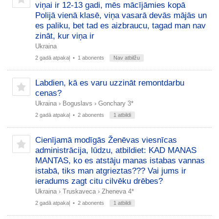
viņai ir 12-13 gadi, mēs mācījāmies kopā
Polijā vienā klasē, viņa vasarā devās mājās un
es paliku, bet tad es aizbraucu, tagad man nav
zināt, kur viņa ir
Ukraina
2 gadā atpakaļ
• 1 abonents
Nav atbilžu
Labdien, kā es varu uzzināt remontdarbu
cenas?
Ukraina
›
Boguslavs
›
Gonchary 3*
2 gadā atpakaļ
• 2 abonents
1 atbildi
Cienījamā modīgās Ženēvas viesnīcas
administrācija, lūdzu, atbildiet: KAD MANAS
MANTAS, ko es atstāju manas istabas vannas
istabā, tiks man atgrieztas??? Vai jums ir
ieradums zagt citu cilvēku drēbes?
Ukraina
›
Truskaveca
›
Zheneva 4*
2 gadā atpakaļ
• 2 abonents
1 atbildi