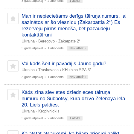
3 gadā atpakaļ
• 2 abonents
1 atbildi
Man ir nepieciešams derīgs tālruņa numurs, lai
sazinātos ar šo viesnīcu (Zakarpattia 2*) Es
rezervēju pirms mēneša, bet pazaudēju
kontakttālruni
Ukraina
›
Beregovo
›
Zakarpate 2*
3 gadā atpakaļ
• 1 abonents
Nav atbilžu
Vai kāds šeit ir pavadījis Jauno gadu?
Ukraina
›
Truskaveca
›
KHizhina SPA 3*
3 gadā atpakaļ
• 1 abonents
Nav atbilžu
Kāds zina sievietes dziednieces tālruņa
numuru no Subbotsy, kura dzīvo Zelenaya ielā
20. Liels paldies.
Ukraina
›
Kropivnickis
3 gadā atpakaļ
• 2 abonents
1 atbildi
Kā atstāt atsauksmi, ka bijām priecīgi palikt