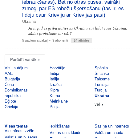
iebraukšanas). Bet no otras puses, vairāki
zīmogi par ES robežu šķērsošanu (tas ir, es
lidoju caur Krieviju ar Krievijas pasi)
Ukraina
Ja tagad es gribu doties uz Ukrainu vai lidot caur Ukrainu,
kādas problēmas var būt?
5 gadiem atpakaļ
• 9 abonenti
14 atbildes
Parādīt vairāk »
Visi jautājumi
Horvātija
Spānija
AAE
Indija
Šrilanka
Bulgārija
Itālija
Taizeme
Čehu
Izraēla
Tunisija
Dominikānas
Kipra
Turcija
republika
Krima
Ukraina
Ēģipte
Melnkalne
vēl
▼
Grieķija
Polija
Visas tēmas
iepirkšanās
Saziņa un internets
Viesnīcas izvēle
Vietas un izklaide
Valūta un nauda
Valstis un pilsētas