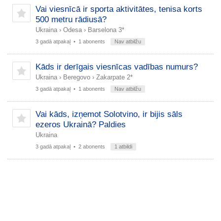
Vai viesnīcā ir sporta aktivitātes, tenisa korts
500 metru rādiusā?
Ukraina
›
Odesa
›
Barselona 3*
3 gadā atpakaļ
• 1 abonents
Nav atbilžu
Kāds ir derīgais viesnīcas vadības numurs?
Ukraina
›
Beregovo
›
Zakarpate 2*
3 gadā atpakaļ
• 1 abonents
Nav atbilžu
Vai kāds, izņemot Solotvino, ir bijis sāls
ezeros Ukrainā? Paldies
Ukraina
3 gadā atpakaļ
• 2 abonents
1 atbildi