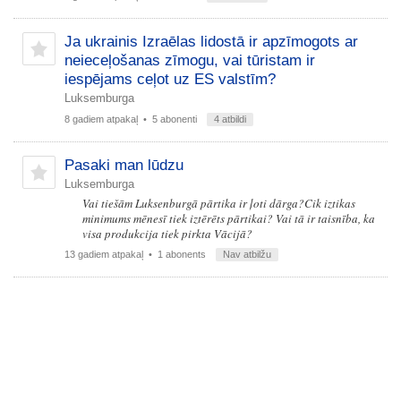
Ja ukrainis Izraēlas lidostā ir apzīmogots ar
neieceļošanas zīmogu, vai tūristam ir
iespējams ceļot uz ES valstīm?
Luksemburga
8 gadiem atpakaļ
• 5 abonenti
4 atbildi
Pasaki man lūdzu
Luksemburga
Vai tiešām Luksenburgā pārtika ir ļoti dārga?Cik iztikas
minimums mēnesī tiek iztērēts pārtikai? Vai tā ir taisnība, ka
visa produkcija tiek pirkta Vācijā?
13 gadiem atpakaļ
• 1 abonents
Nav atbilžu