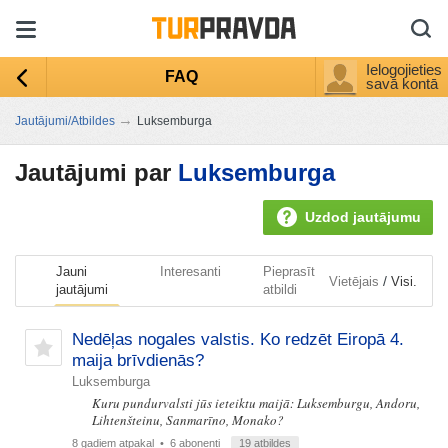
Ielogojieties
FAQ
savā kontā
→
Jautājumi/Atbildes
Luksemburga
Jautājumi par
Luksemburga
Uzdod jautājumu
Jauni
Interesanti
Pieprasīt
/
Vietējais
Visi.
jautājumi
atbildi
Nedēļas nogales valstis. Ko redzēt Eiropā 4.
maija brīvdienās?
Luksemburga
Kuru pundurvalsti jūs ieteiktu maijā: Luksemburgu, Andoru,
Lihtenšteinu, Sanmarīno, Monako?
8 gadiem atpakaļ
• 6 abonenti
19 atbildes