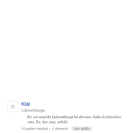
Klāt
Luksemburga
Ko var nopirkt Luksemburgā kā dāvanu. Saka dzirkstošais
vīns. Tie, kas zina, atbild.
14 gadiem atpakaļ
• 1 abonents
Nav atbilžu