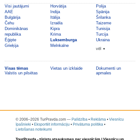
Visi jautājumi
Horvātija
Polija
AAE
Indija
Spānija
Bulgārija
Itālija
Šrilanka
Čehu
Izraēla
Taizeme
Dominikānas
Kipra
Tunisija
republika
Krima
Turcija
Ēģipte
Luksemburga
Ukraina
Grieķija
Melnkalne
vēl
▼
Visas tēmas
Vietas un izklaide
Dokumenti un
Valstis un pilsētas
apmales
© 2006–2026 TurPravda.com
—
Palīdzība
•
Reklāma
•
Viesnīcu
īpašnieki
•
Eksportēt informāciju
•
Privātuma politika
•
Lietošanas noteikumi
TourPravda -
tūristu atsauksmes par viesnīcām
| Viesnīcu un