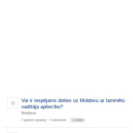
Vai ir iespējams doties uz Moldovu ar laminētu
vadītāja apliecību?
Moldova
7 gadiem atpakaļ
• 3 abonents
2 atbildi