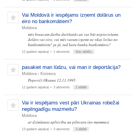
Vai Moldovā ir iespējams izņemt dolārus un
eiro no bankomātiem?
Moldova
mēs braucam darba darīšanās un var būt nepieciešams
dolārs vai eiro, vai mēs varam izņemt ne tikai leišus no
bankomātiem? ja jā, tad kuru banku bankomātos?
12 gadiem atpakaļ
• 1 abonents
Nav atbilžu
pasakiet man lūdzu, vai man ir deportācija?
Moldova
›
Kisineva
Popoviči Oksana 12.11.1995
12 gadiem atpakaļ
• 3 abonents
2 atbildi
Vai ir iespējams vest pāri Ukrainas robežai
nepilngadīgu mazmeitu?
Moldova
ar dzimšanas apliecību un pilnvaru (no mammas)
13 gadiem atpakaļ
• 3 abonents
3 atbildi