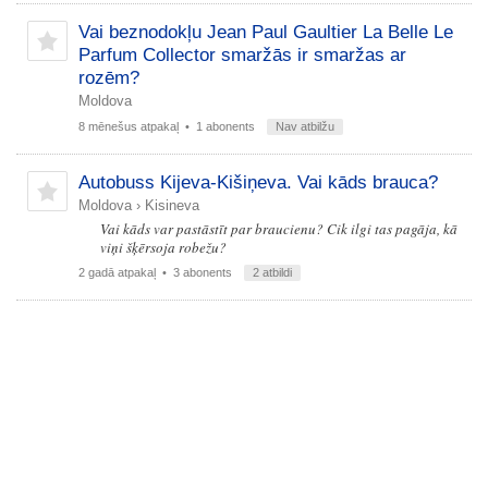
Vai beznodokļu Jean Paul Gaultier La Belle Le
Parfum Collector smaržās ir smaržas ar
rozēm?
Moldova
8 mēnešus atpakaļ
• 1 abonents
Nav atbilžu
Autobuss Kijeva-Kišiņeva. Vai kāds brauca?
Moldova
›
Kisineva
Vai kāds var pastāstīt par braucienu? Cik ilgi tas pagāja, kā
viņi šķērsoja robežu?
2 gadā atpakaļ
• 3 abonents
2 atbildi