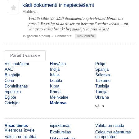
kādi dokumenti ir nepieciešami
Moldova
Varbūt kāds zin, kādi dokumenti nepieciešami Moldovas
pasei? Es gribu to darīt sev un bērnam 5 gadus vecam ... un
vai ar to varēs braukt bez mana tēva pilnvaras?
15 gadiem atpakaļ
• 1 abonents
Nav atbilžu
Parādīt vairāk »
Visi jautājumi
Horvātija
Polija
AAE
Indija
Spānija
Bulgārija
Itālija
Šrilanka
Čehu
Izraēla
Taizeme
Dominikānas
Kipra
Tunisija
republika
Krima
Turcija
Ēģipte
Melnkalne
Ukraina
Grieķija
Moldova
vēl
▼
Visas tēmas
iepirkšanās
Valūta un nauda
Viesnīcas izvēle
Ekskursijas
Ceļojumu aģentūras
Valstis un pilsētas
un operatori
Dokumenti un