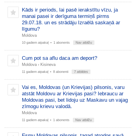
Kāds ir periods, lai pasē ierakstītu vīzu, ja
manai pasei ir derīguma termiņš pirms
29.07.18. un es strādāju Izraēlā saskaņā ar
līgumu?
Moldova
10 gadiem atpakaļ
• 1 abonents
Nav atbilžu
Cum pot sa aflu daca am deport?
Moldova
›
Kisineva
11 gadiem atpakaļ
• 8 abonenti
7 atbildes
Vai es, Moldovas (un Krievijas) pilsonis, varu
atstāt Moldovu ar Krievijas pasi? Iebraucu ar
Moldovas pasi, bet lidoju uz Maskavu un vajag
zīmogu krievu valodā.
Moldova
11 gadiem atpakaļ
• 1 abonents
Nav atbilžu
Esmu Moldovas pilsonis, tagad atrodos savā