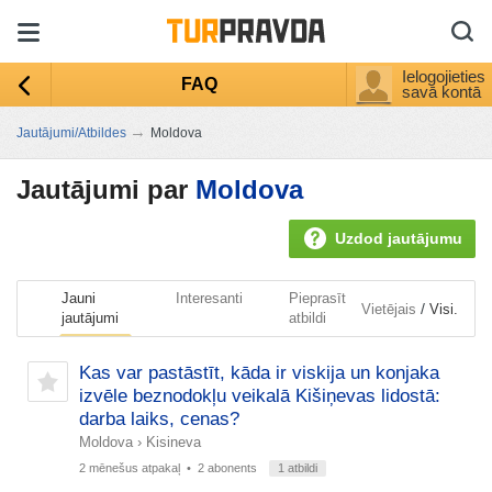
Ielogojieties
FAQ
savā kontā
→
Jautājumi/Atbildes
Moldova
Jautājumi par
Moldova
Uzdod jautājumu
Jauni
Interesanti
Pieprasīt
/
Vietējais
Visi.
jautājumi
atbildi
Kas var pastāstīt, kāda ir viskija un konjaka
izvēle beznodokļu veikalā Kišiņevas lidostā:
darba laiks, cenas?
Moldova
›
Kisineva
2 mēnešus atpakaļ
• 2 abonents
1 atbildi