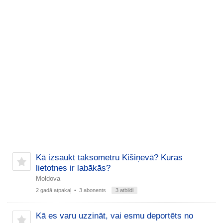
Kā izsaukt taksometru Kišiņevā? Kuras
lietotnes ir labākās?
Moldova
2 gadā atpakaļ
• 3 abonents
3 atbildi
Kā es varu uzzināt, vai esmu deportēts no