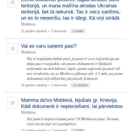
teritorijā, un mana mašīna atrodas Ukrainas
teritorijā, bet tā nekursē. Tas ir vecs santīms,
un es to neņemšu, tas ir dārgi. Kā viņi strādā
Moldova
11 gadiem atpakaļ
• 3 abonents
2 atbildi
Vai es varu saņemt pasi?
Moldova
Vai ir iespējams dabūt pasi, ja pasē ir veca reģistrācija un
māja jau ir nojaukta, un jaunie dokumenti ir kļūdaini
noformēti un tiek kārtoti, tāpēc jaunā reģistrācija pasē vēl
nav ierakstīta, un uz Moldovu jābrauc pēc 1,5 mēn, un jauni
dokumenti dzīvoklim būs jāizsniedz 4 mēneši.
12 gadiem atpakaļ
• 3 abonents
13 atbildes
Mamma dzīvo Moldovā, bijušais gr. Krievija.
Kādi dokumenti ir nepieciešami, lai pārvietotos
Moldova
Vai jums ir nepieciešama pase? Ir Moldovas pase. Vecums,
vairs nevar par sevi parūpēties.
12 gadiem atpakaļ
• 2 abonents
1 atbildi