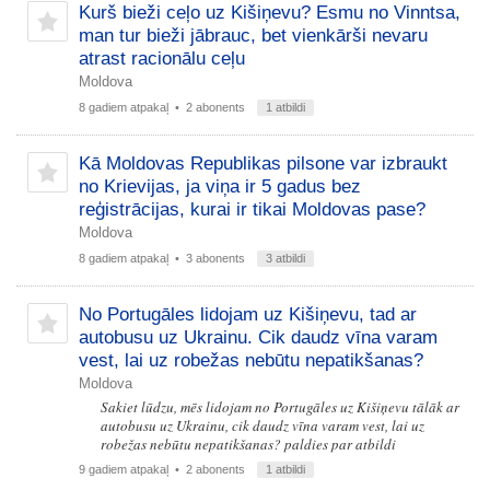
Kurš bieži ceļo uz Kišiņevu? Esmu no Vinntsa,
man tur bieži jābrauc, bet vienkārši nevaru
atrast racionālu ceļu
Moldova
8 gadiem atpakaļ
• 2 abonents
1 atbildi
Kā Moldovas Republikas pilsone var izbraukt
no Krievijas, ja viņa ir 5 gadus bez
reģistrācijas, kurai ir tikai Moldovas pase?
Moldova
8 gadiem atpakaļ
• 3 abonents
3 atbildi
No Portugāles lidojam uz Kišiņevu, tad ar
autobusu uz Ukrainu. Cik daudz vīna varam
vest, lai uz robežas nebūtu nepatikšanas?
Moldova
Sakiet lūdzu, mēs lidojam no Portugāles uz Kišiņevu tālāk ar
autobusu uz Ukrainu, cik daudz vīna varam vest, lai uz
robežas nebūtu nepatikšanas? paldies par atbildi
9 gadiem atpakaļ
• 2 abonents
1 atbildi