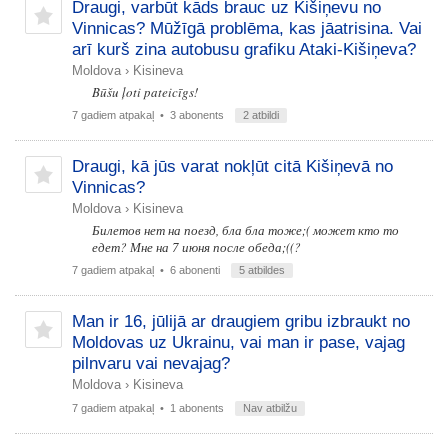
Draugi, varbūt kāds brauc uz Kišiņevu no
Vinnicas? Mūžīgā problēma, kas jāatrisina. Vai
arī kurš zina autobusu grafiku Ataki-Kišiņeva?
Moldova
›
Kisineva
Būšu ļoti pateicīgs!
7 gadiem atpakaļ
• 3 abonents
2 atbildi
Draugi, kā jūs varat nokļūt citā Kišiņevā no
Vinnicas?
Moldova
›
Kisineva
Билетов нет на поезд, бла бла тоже;( может кто то
едет? Мне на 7 июня после обеда;((?
7 gadiem atpakaļ
• 6 abonenti
5 atbildes
Man ir 16, jūlijā ar draugiem gribu izbraukt no
Moldovas uz Ukrainu, vai man ir pase, vajag
pilnvaru vai nevajag?
Moldova
›
Kisineva
7 gadiem atpakaļ
• 1 abonents
Nav atbilžu