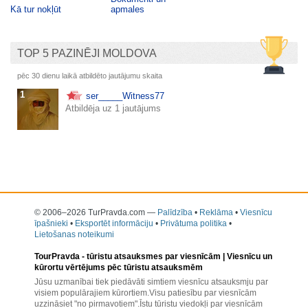
Kā tur nokļūt
apmales
TOP 5 PAZINĒJI MOLDOVA
pēc 30 dienu laikā atbildēto jautājumu skaita
1
ser_____Witness77
Atbildēja uz 1 jautājums
© 2006–2026 TurPravda.com
—
Palīdzība
•
Reklāma
•
Viesnīcu
īpašnieki
•
Eksportēt informāciju
•
Privātuma politika
•
Lietošanas noteikumi
TourPravda -
tūristu atsauksmes par viesnīcām
| Viesnīcu un
kūrortu vērtējums pēc tūristu atsauksmēm
Jūsu uzmanībai tiek piedāvāti simtiem viesnīcu atsauksmju par
visiem populārajiem kūrortiem.Visu patiesību par viesnīcām
uzzināsiet "no pirmavotiem".Īstu tūristu viedokļi par viesnīcām