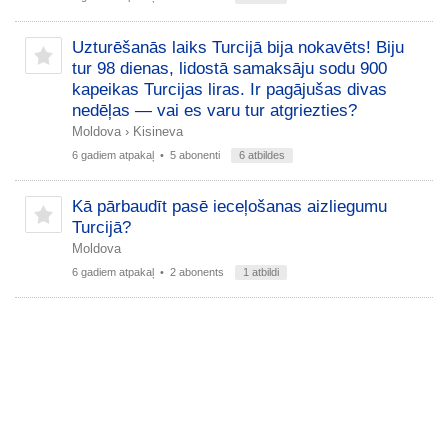
Uzturēšanās laiks Turcijā bija nokavēts! Biju
tur 98 dienas, lidostā samaksāju sodu 900
kapeikas Turcijas liras. Ir pagājušas divas
nedēļas — vai es varu tur atgriezties?
Moldova
›
Kisineva
6 gadiem atpakaļ
• 5 abonenti
6 atbildes
Kā pārbaudīt pasē ieceļošanas aizliegumu
Turcijā?
Moldova
6 gadiem atpakaļ
• 2 abonents
1 atbildi