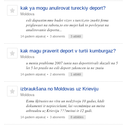
kak ya mogu anulirovat tureckiy deport?
Moldova
esli dapustim mne budet vizov s turcii,eto zna4it firma
priglawaet na rabotu,to eto mojet kak to povleyeat na
anulirovanie deporta...
14 gadiem atpakaļ
• 3 abonents
3 atbildi
kak magu praverit deport v turtii kumburgaz?
Moldova
u menia prablema 2007 iunia nas deportirivali skazali na 5
let 5 let praslo no esli deport zakoncen ia ne znaiu
14 gadiem atpakaļ
• 2 abonents
1 atbildi
izbraukšana no Moldovas uz Krieviju
Moldova
Esmu šķīrusies no vīra un nedzīvoju 10 gadus, kādi
dokumenti ir nepieciešami, lai vecmāmiņa un meita
atbrauktu uz Krieviju ???meitai ir 12 gadi.
14 gadiem atpakaļ
• 3 abonents
8 atbildes