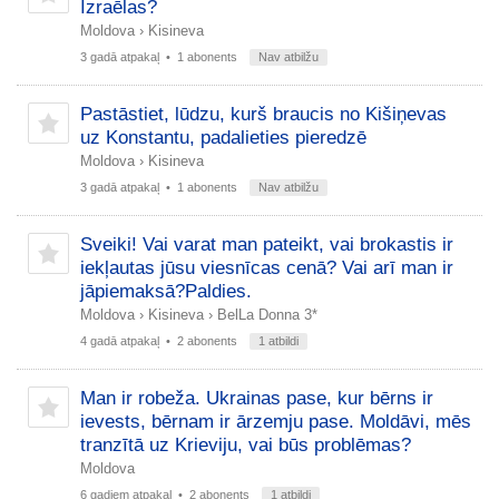
Izraēlas?
Moldova
›
Kisineva
3 gadā atpakaļ
• 1 abonents
Nav atbilžu
Pastāstiet, lūdzu, kurš braucis no Kišiņevas
uz Konstantu, padalieties pieredzē
Moldova
›
Kisineva
3 gadā atpakaļ
• 1 abonents
Nav atbilžu
Sveiki! Vai varat man pateikt, vai brokastis ir
iekļautas jūsu viesnīcas cenā? Vai arī man ir
jāpiemaksā?Paldies.
Moldova
›
Kisineva
›
BelLa Donna 3*
4 gadā atpakaļ
• 2 abonents
1 atbildi
Man ir robeža. Ukrainas pase, kur bērns ir
ievests, bērnam ir ārzemju pase. Moldāvi, mēs
tranzītā uz Krieviju, vai būs problēmas?
Moldova
6 gadiem atpakaļ
• 2 abonents
1 atbildi