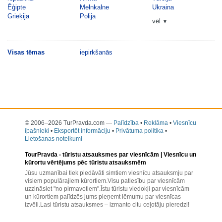
Ēģipte
Melnkalne
Ukraina
Grieķija
Polija
vēl
▼
Visas tēmas
iepirkšanās
© 2006–2026 TurPravda.com
—
Palīdzība
•
Reklāma
•
Viesnīcu
īpašnieki
•
Eksportēt informāciju
•
Privātuma politika
•
Lietošanas noteikumi
TourPravda -
tūristu atsauksmes par viesnīcām
| Viesnīcu un
kūrortu vērtējums pēc tūristu atsauksmēm
Jūsu uzmanībai tiek piedāvāti simtiem viesnīcu atsauksmju par
visiem populārajiem kūrortiem.Visu patiesību par viesnīcām
uzzināsiet "no pirmavotiem".Īstu tūristu viedokļi par viesnīcām
un kūrortiem palīdzēs jums pieņemt lēmumu par viesnīcas
izvēli.Lasi tūristu atsauksmes – izmanto citu ceļotāju pieredzi!