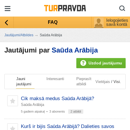
Ielogojieties
FAQ
savā kontā
→
Jautājumi/Atbildes
Saūda Arābija
Jautājumi par
Saūda Arābija
Uzdod jautājumu
Jauni
Interesanti
Pieprasīt
/
Vietējais
Visi.
jautājumi
atbildi
Cik maksā medus Saūda Arābijā?
Saūda Arābija
5 gadiem atpakaļ
• 3 abonents
2 atbildi
Kurš ir bijis Saūda Arābijā? Dalieties savos