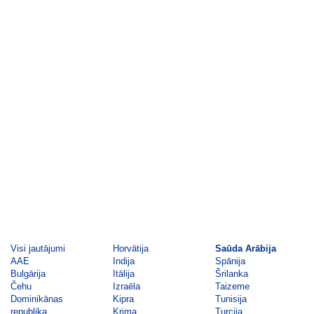
Visi jautājumi
Horvātija
Saūda Arābija
AAE
Indija
Spānija
Bulgārija
Itālija
Šrilanka
Čehu
Izraēla
Taizeme
Dominikānas
Kipra
Tunisija
republika
Krima
Turcija