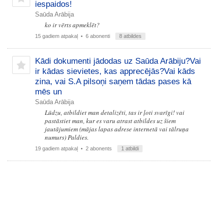
iespaidos!
Saūda Arābija
ko ir vērts apmeklēt?
15 gadiem atpakaļ
• 6 abonenti
8 atbildes
Kādi dokumenti jādodas uz Saūda Arābiju?Vai
ir kādas sievietes, kas apprecējās?Vai kāds
zina, vai S.A pilsoņi saņem tādas pases kā
mēs un
Saūda Arābija
Lūdzu, atbildiet man detalizēti, tas ir ļoti svarīgi! vai
pastāstiet man, kur es varu atrast atbildes uz šiem
jautājumiem (mājas lapas adrese internetā vai tālruņa
numurs) Paldies.
19 gadiem atpakaļ
• 2 abonents
1 atbildi