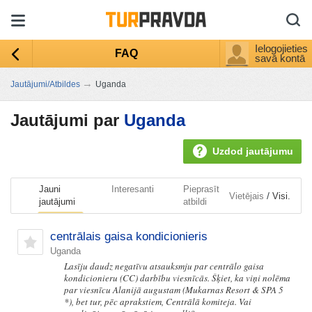
Ielogojieties
FAQ
savā kontā
→
Jautājumi/Atbildes
Uganda
Jautājumi par
Uganda
Uzdod jautājumu
Jauni
Interesanti
Pieprasīt
/
Vietējais
Visi.
jautājumi
atbildi
centrālais gaisa kondicionieris
Uganda
Lasīju daudz negatīvu atsauksmju par centrālo gaisa
kondicionieru (CC) darbību viesnīcās. Šķiet, ka viņi nolēma
par viesnīcu Alanijā augustam (Mukarnas Resort & SPA 5
*), bet tur, pēc aprakstiem, Centrālā komiteja. Vai