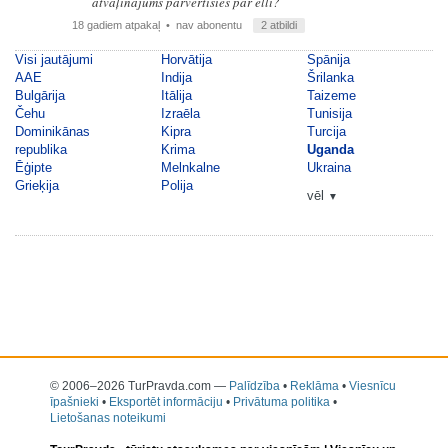
atvaļinājums pārvērtīsies par elli?
18 gadiem atpakaļ
• nav abonentu
2 atbildi
Visi jautājumi
Horvātija
Spānija
AAE
Indija
Šrilanka
Bulgārija
Itālija
Taizeme
Čehu
Izraēla
Tunisija
Dominikānas
Kipra
Turcija
republika
Krima
Uganda
Ēģipte
Melnkalne
Ukraina
Grieķija
Polija
vēl
▼
© 2006–2026 TurPravda.com
—
Palīdzība
•
Reklāma
•
Viesnīcu
īpašnieki
•
Eksportēt informāciju
•
Privātuma politika
•
Lietošanas noteikumi