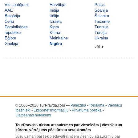
Visi jautājumi
Horvātija
Polija
AAE
Indija
Spānija
Bulgārija
Itālija
Šrilanka
Čehu
Izraēla
Taizeme
Dominikānas
Kipra
Tunisija
republika
Krima
Turcija
Ēģipte
Melnkalne
Ukraina
Grieķija
Nigēra
vēl
▼
© 2006–2026 TurPravda.com
—
Palīdzība
•
Reklāma
•
Viesnīcu
īpašnieki
•
Eksportēt informāciju
•
Privātuma politika
•
Lietošanas noteikumi
TourPravda -
tūristu atsauksmes par viesnīcām
| Viesnīcu un
kūrortu vērtējums pēc tūristu atsauksmēm
Jūsu uzmanībai tiek piedāvāti simtiem viesnīcu atsauksmju par