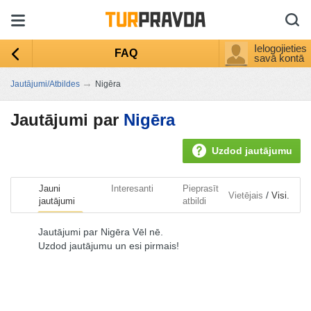
Ielogojieties
FAQ
savā kontā
→
Jautājumi/Atbildes
Nigēra
Jautājumi par
Nigēra
Uzdod jautājumu
Jauni
Interesanti
Pieprasīt
/
Vietējais
Visi.
jautājumi
atbildi
Jautājumi par Nigēra Vēl nē.
Uzdod jautājumu un esi pirmais!