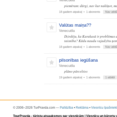
Venecuēla
piemēram: dārgi, nav kur nakšņot, maz
18 gadiem atpakaļ
• 1 abonents
Nav atbil
Valūtas maiņa??
Venecuēla
Dzirdēju, ka Karakasā ir problēmas ar
taisnība? Kādu naudu vajadzētu ņemt
18 gadiem atpakaļ
• 1 abonents
Nav atbil
pilsonības iegūšana
Venecuēla
plāno pārcelties
19 gadiem atpakaļ
• 1 abonents
1 atbildi
© 2006–2026 TurPravda.com
—
Palīdzība
•
Reklāma
•
Viesnīcu īpašnieki
TourPravda -
tūristu atsauksmes par viesnīcām
| Viesnīcu un kūrortu