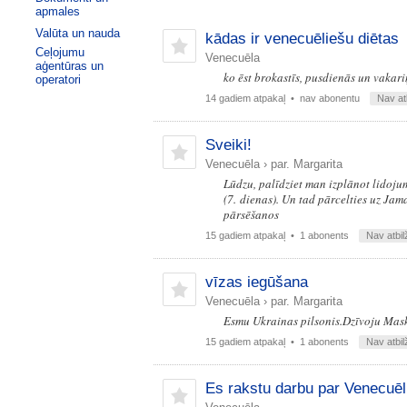
apmales
Valūta un nauda
kādas ir venecuēliešu diētas
Ceļojumu
Venecuēla
aģentūras un
ko ēst brokastīs, pusdienās un vakar
operatori
14 gadiem atpakaļ
• nav abonentu
Nav at
Sveiki!
Venecuēla
›
par. Margarita
Lūdzu, palīdziet man izplānot lidoju
(7. dienas). Un tad pārcelties uz Jam
pārsēšanos
15 gadiem atpakaļ
• 1 abonents
Nav atbil
vīzas iegūšana
Venecuēla
›
par. Margarita
Esmu Ukrainas pilsonis.Dzīvoju Mas
15 gadiem atpakaļ
• 1 abonents
Nav atbil
Es rakstu darbu par Venecuēlu