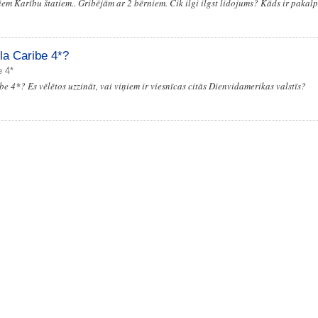
tiem Karību štatiem.. Gribējām ar 2 bērniem. Cik ilgi ilgst lidojums? Kāds ir paka
sla Caribe 4*?
e 4*
be 4*? Es vēlētos uzzināt, vai viņiem ir viesnīcas citās Dienvidamerikas valstīs?