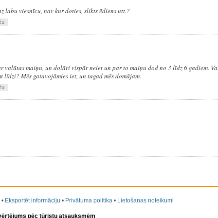
 labu viesnīcu, nav kur doties, slikts ēdiens utt.?
žu
 valūtas maiņu, un dolāri vispār neiet un par to maiņu dod no 3 līdz 6 gadiem. Vai
 līdzi? Mēs gatavojāmies iet, un tagad mēs domājam.
žu
•
Eksportēt informāciju
•
Privātuma politika
•
Lietošanas noteikumi
 vērtējums pēc tūristu atsauksmēm