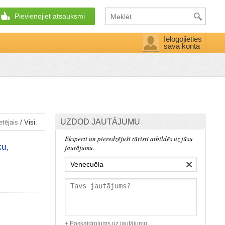
Pievienojiet atsauksmi
Ielogojieties
savā kontā
UZDOD JAUTĀJUMU
/
etējais
Visi.
Eksperti un pieredzējuši tūristi atbildēs uz jūsu
ku,
jautājumu.
×
+ Paskaidrojums uz jautājumu