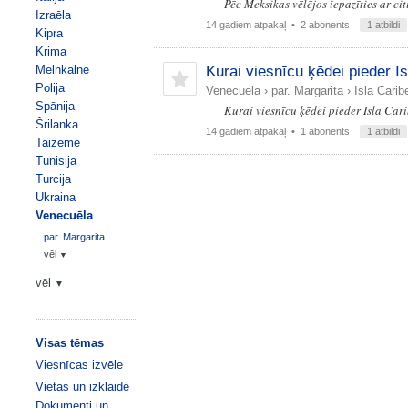
Pēc Meksikas vēlējos iepazīties ar ci
Izraēla
14 gadiem atpakaļ
• 2 abonents
1 atbildi
Kipra
Krima
Melnkalne
Kurai viesnīcu ķēdei pieder I
Polija
Venecuēla
›
par. Margarita
›
Isla Carib
Spānija
Kurai viesnīcu ķēdei pieder Isla Cari
Šrilanka
14 gadiem atpakaļ
• 1 abonents
1 atbildi
Taizeme
Tunisija
Turcija
Ukraina
Venecuēla
par. Margarita
vēl
▼
vēl
▼
Visas tēmas
Viesnīcas izvēle
Vietas un izklaide
Dokumenti un