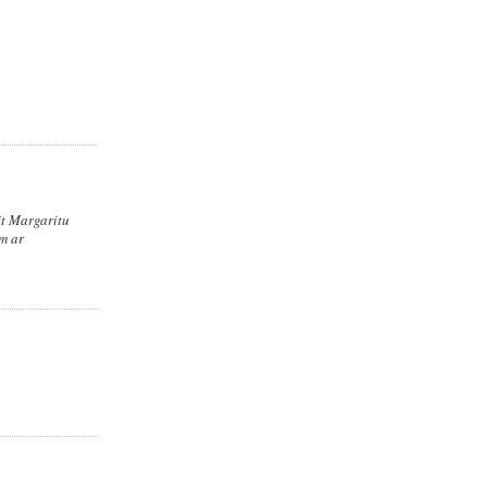
ēt Margaritu
m ar