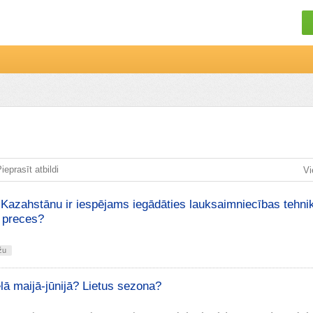
ieprasīt atbildi
Vi
 Kazahstānu ir iespējams iegādāties lauksaimniecības tehni
 preces?
žu
ēlā maijā-jūnijā? Lietus sezona?