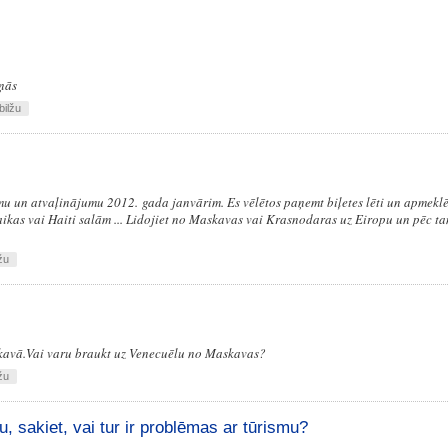
iņās
bilžu
mu un atvaļinājumu 2012. gada janvārim. Es vēlētos paņemt biļetes lēti un apmekl
aikas vai Haiti salām ... Lidojiet no Maskavas vai Krasnodaras uz Eiropu un pēc ta
žu
kavā.Vai varu braukt uz Venecuēlu no Maskavas?
žu
, sakiet, vai tur ir problēmas ar tūrismu?