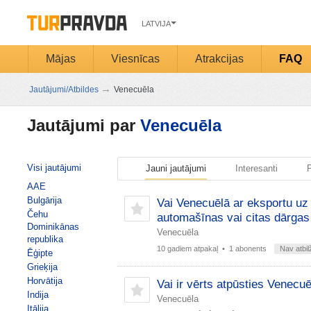
LATVIJA
Mājas
Viesnīcas
Atrakcijas
FAQ
→
Jautājumi/Atbildes
Venecuēla
Jautājumi par
Venecuēla
Visi jautājumi
Jauni jautājumi
Interesanti
P
AAE
Bulgārija
Vai Venecuēlā ar eksportu uz
Čehu
automašīnas vai citas dārgas
Dominikānas
Venecuēla
republika
10 gadiem atpakaļ
• 1 abonents
Nav atbil
Ēģipte
Grieķija
Horvātija
Vai ir vērts atpūsties Venecu
Indija
Venecuēla
Itālija