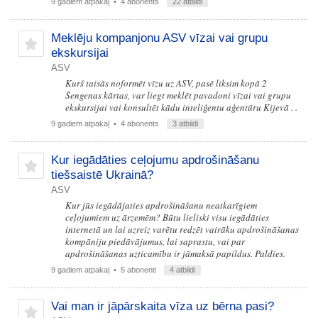
9 gadiem atpakaļ
• 4 abonents
22 atbildi
Meklēju kompanjonu ASV vīzai vai grupu
ekskursijai
ASV
Kurš taisās noformēt vīzu uz ASV, pasē liksim kopā 2
Šengenas kārtas, var liegt meklēt pavadoni vīzai vai grupu
ekskursijai vai konsultēt kādu inteliģentu aģentūru Kijevā . .
9 gadiem atpakaļ
• 4 abonents
3 atbildi
Kur iegādāties ceļojumu apdrošināšanu
tiešsaistē Ukrainā?
ASV
Kur jūs iegādājaties apdrošināšanu neatkarīgiem
ceļojumiem uz ārzemēm? Būtu lieliski visu iegādāties
internetā un lai uzreiz varētu redzēt vairāku apdrošināšanas
kompāniju piedāvājumus, lai saprastu, vai par
apdrošināšanas uzticamību ir jāmaksā papildus. Paldies.
9 gadiem atpakaļ
• 5 abonenti
4 atbildi
Vai man ir jāpārskaita vīza uz bērna pasi?