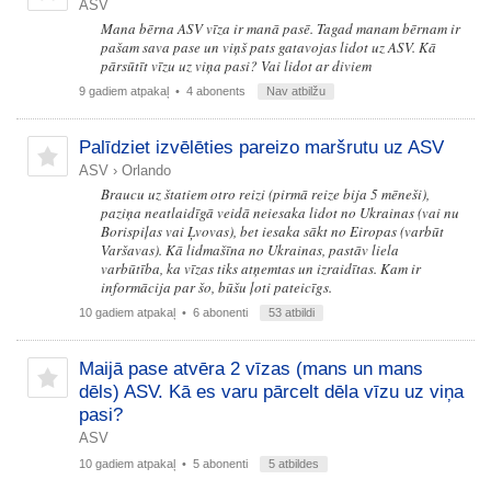
ASV
Mana bērna ASV vīza ir manā pasē. Tagad manam bērnam ir
pašam sava pase un viņš pats gatavojas lidot uz ASV. Kā
pārsūtīt vīzu uz viņa pasi? Vai lidot ar diviem
9 gadiem atpakaļ
• 4 abonents
Nav atbilžu
Palīdziet izvēlēties pareizo maršrutu uz ASV
ASV
›
Orlando
Braucu uz štatiem otro reizi (pirmā reize bija 5 mēneši),
paziņa neatlaidīgā veidā neiesaka lidot no Ukrainas (vai nu
Borispiļas vai Ļvovas), bet iesaka sākt no Eiropas (varbūt
Varšavas). Kā lidmašīna no Ukrainas, pastāv liela
varbūtība, ka vīzas tiks atņemtas un izraidītas. Kam ir
informācija par šo, būšu ļoti pateicīgs.
10 gadiem atpakaļ
• 6 abonenti
53 atbildi
Maijā pase atvēra 2 vīzas (mans un mans
dēls) ASV. Kā es varu pārcelt dēla vīzu uz viņa
pasi?
ASV
10 gadiem atpakaļ
• 5 abonenti
5 atbildes