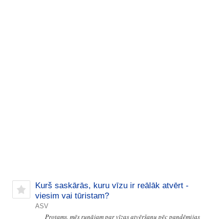
Kurš saskārās, kuru vīzu ir reālāk atvērt -
viesim vai tūristam?
ASV
Protams, mēs runājam par vīzas atvēršanu pēc pandēmijas