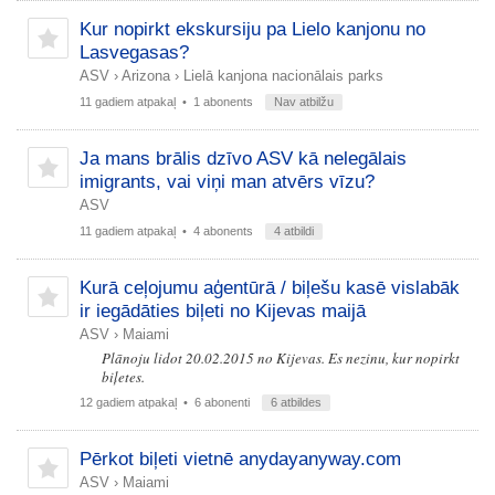
Kur nopirkt ekskursiju pa Lielo kanjonu no
Lasvegasas?
ASV
›
Arizona
›
Lielā kanjona nacionālais parks
11 gadiem atpakaļ
• 1 abonents
Nav atbilžu
Ja mans brālis dzīvo ASV kā nelegālais
imigrants, vai viņi man atvērs vīzu?
ASV
11 gadiem atpakaļ
• 4 abonents
4 atbildi
Kurā ceļojumu aģentūrā / biļešu kasē vislabāk
ir iegādāties biļeti no Kijevas maijā
ASV
›
Maiami
Plānoju lidot 20.02.2015 no Kijevas. Es nezinu, kur nopirkt
biļetes.
12 gadiem atpakaļ
• 6 abonenti
6 atbildes
Pērkot biļeti vietnē anydayanyway.com
ASV
›
Maiami