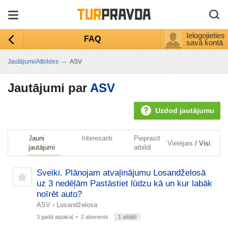
Ielogojieties
FAQ
savā kontā
→
Jautājumi/Atbildes
ASV
Jautājumi par
ASV
Uzdod jautājumu
Jauni
Interesanti
Pieprasīt
/
Vietējais
Visi.
jautājumi
atbildi
Sveiki. Plānojam atvaļinājumu Losandželosā
uz 3 nedēļām Pastāstiet lūdzu kā un kur labāk
noīrēt auto?
ASV
›
Losandželosa
3 gadā atpakaļ
• 2 abonents
1 atbildi