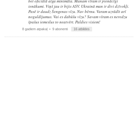
bet oficiālā alga minimāla. Manam vīram ir pienācīgi
ienākumi. Viņš jau ir bijis ASV. Ukrainā man ir divi dzīvokļi.
Pasē ir daudz Šengenas vīzu. Nav bērnu. Varam uzrādīt arī
noguldījumus. Vai es dabūšu vīzu? Savam vīram es neredzu
īpašus iemeslus to neatvērt. Paldies visiem!
8 gadiem atpakaļ
• 9 abonenti
16 atbildes