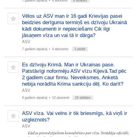
7 gadiem atpakaļ
• 9 abonenti
9 atbildes
Vēlos uz ASV man ir 16 gadi Krievijas pasei
beidzies derīguma termiņš es dzīvoju Ukrainā
kādi dokumenti ir nepieciešami Cik ilgi
jāsaņem vīza un vai tā ir dārga?
ASV
7 gadiem atpakaļ
• 4 abonents
3 atbildi
Es dzīvoju Krimā. Man ir Ukrainas pase.
Patstāvīgi noformēju ASV vīzu Kijevā.Tad pēc
2 gadiem caur firmu. Neveiksmes. Anketā
nebija norādīta Krima sankciju dēļ. Ko darīt?
ASV
8 gadiem atpakaļ
• 10 abonenti
29 atbildes
ASV vīza. Vai velns ir tik briesmīgs, kā viņš ir
uzgleznots?
ASV
Lūdzu pieredzējušiem konsultēties par vīzu. Strādāju oficiāli,