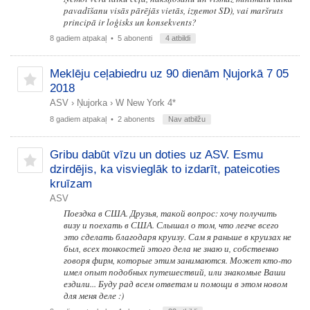
pavadīšanu visās pārējās vietās, izņemot SD), vai maršruts
principā ir loģisks un konsekvents?
8 gadiem atpakaļ
• 5 abonenti
4 atbildi
Meklēju ceļabiedru uz 90 dienām Ņujorkā 7 05
2018
ASV
›
Ņujorka
›
W New York 4*
8 gadiem atpakaļ
• 2 abonents
Nav atbilžu
Gribu dabūt vīzu un doties uz ASV. Esmu
dzirdējis, ka visvieglāk to izdarīt, pateicoties
kruīzam
ASV
Поездка в США. Друзья, такой вопрос: хочу получить
визу и поехать в США. Слышал о том, что легче всего
это сделать благодаря круизу. Сам я раньше в круизах не
был, всех тонкостей этого дела не знаю и, собственно
говоря фирм, которые этим занимаются. Может кто-то
имел опыт подобных путешествий, или знакомые Ваши
ездили... Буду рад всем ответам и помощи в этом новом
для меня деле :)