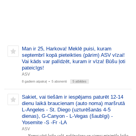
Man ir 25, Harkova! Meklē puisi, kuram
septembrī kopā pieteikties (pārim) ASV vīzai!
Vai kāds var palīdzēt, kuram ir vīza! Būšu ļoti
pateicīgs!
ASV
8 gadiem atpakaļ
• 5 abonenti
5 atbildes
Sakiet, vai tiešām ir iespējams paturēt 12-14
dienu laikā braucienam (auto noma) maršrutā
L-Angeles - St. Diego (uzturēšanās 4-5
dienas), G-Canyon - L-Vegas (šaubīgi) -
Yosemite -S -Fr -LA
ASV
Ņemot vērā laiku ceļā, nakšņošanu un vismaz minimālu laika