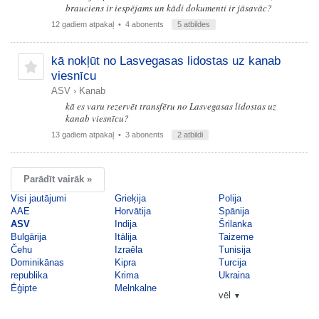
brauciens ir iespējams un kādi dokumenti ir jāsavāc?
12 gadiem atpakaļ
• 4 abonents
5 atbildes
kā nokļūt no Lasvegasas lidostas uz kanab
viesnīcu
ASV
›
Kanab
kā es varu rezervēt transfēru no Lasvegasas lidostas uz
kanab viesnīcu?
13 gadiem atpakaļ
• 3 abonents
2 atbildi
Parādīt vairāk »
Visi jautājumi
Grieķija
Polija
AAE
Horvātija
Spānija
ASV
Indija
Šrilanka
Bulgārija
Itālija
Taizeme
Čehu
Izraēla
Tunisija
Dominikānas
Kipra
Turcija
republika
Krima
Ukraina
Ēģipte
Melnkalne
vēl
▼