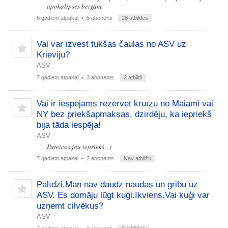
apokalipses beigām.
6 gadiem atpakaļ
• 5 abonenti
28 atbildes
Vai var izvest tukšas čaulas no ASV uz
Krieviju?
ASV
7 gadiem atpakaļ
• 3 abonents
2 atbildi
Vai ir iespējams rezervēt kruīzu no Maiami vai
NY bez priekšapmaksas, dzirdēju, ka iepriekš
bija tāda iespēja!
ASV
Pateicos jau iepriekš _)
7 gadiem atpakaļ
• 2 abonents
Nav atbilžu
Palīdzi.Man nav daudz naudas un gribu uz
ASV. Es domāju lūgt kuģi.Ikviens.Vai kuģi var
uzņemt cilvēkus?
ASV