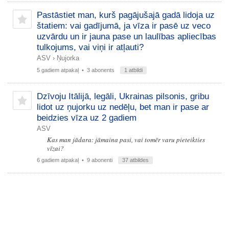
Pastāstiet man, kurš pagājušajā gadā lidoja uz
štatiem: vai gadījumā, ja vīza ir pasē uz veco
uzvārdu un ir jauna pase un laulības apliecības
tulkojums, vai viņi ir atļauti?
ASV
›
Ņujorka
5 gadiem atpakaļ
• 3 abonents
1 atbildi
Dzīvoju Itālijā, legāli, Ukrainas pilsonis, gribu
lidot uz ņujorku uz nedēļu, bet man ir pase ar
beidzies vīza uz 2 gadiem
ASV
Kas man jādara: jāmaina pasi, vai tomēr varu pieteikties
vīzai?
6 gadiem atpakaļ
• 9 abonenti
37 atbildes