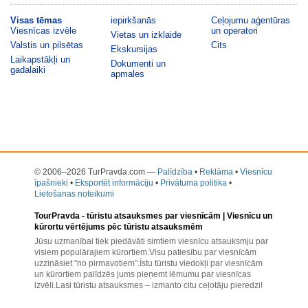
Visas tēmas
iepirkšanās
Ceļojumu aģentūras
Viesnīcas izvēle
un operatori
Vietas un izklaide
Valstis un pilsētas
Cits
Ekskursijas
Laikapstākļi un
Dokumenti un
gadalaiki
apmales
© 2006–2026 TurPravda.com
—
Palīdzība
•
Reklāma
•
Viesnīcu
īpašnieki
•
Eksportēt informāciju
•
Privātuma politika
•
Lietošanas noteikumi
TourPravda -
tūristu atsauksmes par viesnīcām
| Viesnīcu un
kūrortu vērtējums pēc tūristu atsauksmēm
Jūsu uzmanībai tiek piedāvāti simtiem viesnīcu atsauksmju par
visiem populārajiem kūrortiem.Visu patiesību par viesnīcām
uzzināsiet "no pirmavotiem".Īstu tūristu viedokļi par viesnīcām
un kūrortiem palīdzēs jums pieņemt lēmumu par viesnīcas
izvēli.Lasi tūristu atsauksmes – izmanto citu ceļotāju pieredzi!