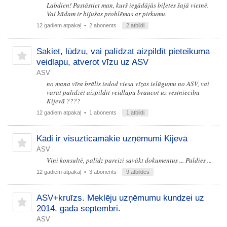
Labdien! Pastāstiet man, kurš iegādājās biļetes šajā vietnē.
Vai kādam ir bijušas problēmas ar pirkumu.
12 gadiem atpakaļ
• 2 abonents
2 atbildi
Sakiet, lūdzu, vai palīdzat aizpildīt pieteikuma
veidlapu, atverot vīzu uz ASV
ASV
no mana vīra brālis iedod viesa vīzas ielūgumu no ASV, vai
varat palīdzēt aizpildīt veidlapu braucot uz vēstniecību
Kijevā ????
12 gadiem atpakaļ
• 1 abonents
1 atbildi
Kādi ir visuzticamākie uzņēmumi Kijevā
ASV
Viņi konsultē, palīdz pareizi savākt dokumentus ... Paldies ...
12 gadiem atpakaļ
• 3 abonents
9 atbildes
ASV+kruīzs. Meklēju uzņēmumu kundzei uz
2014. gada septembri.
ASV