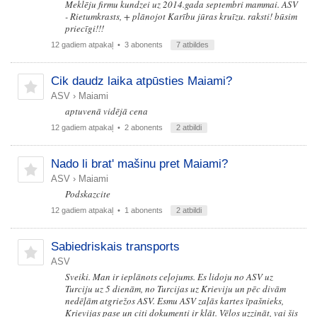
Meklēju firmu kundzei uz 2014.gada septembri mammai. ASV
- Rietumkrasts, + plānojot Karību jūras kruīzu. raksti! būsim
priecīgi!!!
12 gadiem atpakaļ
• 3 abonents
7 atbildes
Cik daudz laika atpūsties Maiami?
ASV
›
Maiami
aptuvenā vidējā cena
12 gadiem atpakaļ
• 2 abonents
2 atbildi
Nado li brat' mašinu pret Maiami?
ASV
›
Maiami
Podskazcite
12 gadiem atpakaļ
• 1 abonents
2 atbildi
Sabiedriskais transports
ASV
Sveiki. Man ir ieplānots ceļojums. Es lidoju no ASV uz
Turciju uz 5 dienām, no Turcijas uz Krieviju un pēc divām
nedēļām atgriežos ASV. Esmu ASV zaļās kartes īpašnieks,
Krievijas pase un citi dokumenti ir klāt. Vēlos uzzināt, vai šis