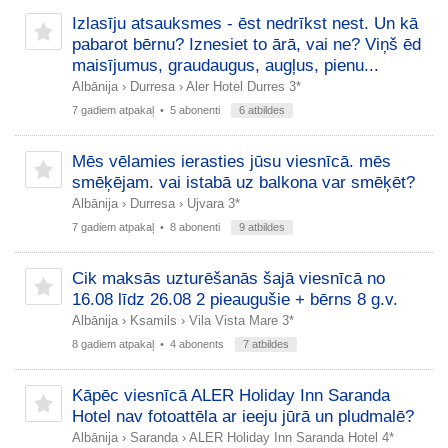
Izlasīju atsauksmes - ēst nedrīkst nest. Un kā
pabarot bērnu? Iznesiet to ārā, vai ne? Viņš ēd
maisījumus, graudaugus, augļus, pienu...
Albānija
›
Durresa
›
Aler Hotel Durres 3*
7 gadiem atpakaļ
• 5 abonenti
6 atbildes
Mēs vēlamies ierasties jūsu viesnīcā. mēs
smēķējam. vai istabā uz balkona var smēķēt?
Albānija
›
Durresa
›
Ujvara 3*
7 gadiem atpakaļ
• 8 abonenti
9 atbildes
Cik maksās uzturēšanās šajā viesnīcā no
16.08 līdz 26.08 2 pieaugušie + bērns 8 g.v.
Albānija
›
Ksamils
›
Vila Vista Mare 3*
8 gadiem atpakaļ
• 4 abonents
7 atbildes
Kāpēc viesnīcā ALER Holiday Inn Saranda
Hotel nav fotoattēla ar ieeju jūrā un pludmalē?
Albānija
›
Saranda
›
ALER Holiday Inn Saranda Hotel 4*