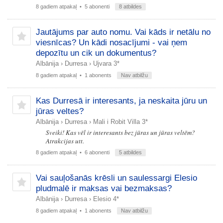
8 gadiem atpakaļ
• 5 abonenti
8 atbildes
Jautājums par auto nomu. Vai kāds ir netālu no
viesnīcas? Un kādi nosacījumi - vai ņem
depozītu un cik un dokumentus?
Albānija
›
Durresa
›
Ujvara 3*
8 gadiem atpakaļ
• 1 abonents
Nav atbilžu
Kas Durresā ir interesants, ja neskaita jūru un
jūras veltes?
Albānija
›
Durresa
›
Mali i Robit Villa 3*
Sveiki! Kas vēl ir interesants bez jūras un jūras veltēm?
Atrakcijas utt.
8 gadiem atpakaļ
• 6 abonenti
5 atbildes
Vai sauļošanās krēsli un saulessargi Elesio
pludmalē ir maksas vai bezmaksas?
Albānija
›
Durresa
›
Elesio 4*
8 gadiem atpakaļ
• 1 abonents
Nav atbilžu