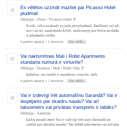
Es vēlētos uzzināt mazliet par Picasso Hotel
pludmali
Albānija
›
Vlore
›
Picasso Hotel 4*
Sveiki, vēlos nedaudz uzzināt par pludmali. Smilšaini vai oļi,
savs vai nē, sauļošanās krēsli, saulessargi par brīvu un kāda
ir pludmales tīrība
8 gadiem atpakaļ
• 2 abonents
Nav atbilžu
Vai naktsmītnes Mali i Robit Apartments
standarta numurā ir virtuvīte?
Albānija
›
Durresa
›
Mali i Robit Villa 3*
Labdien, vai istabā ir standarta virtuvīte. tāds
9 gadiem atpakaļ
• 1 abonents
Nav atbilžu
Vai ir izdevīgi īrēt automašīnu Sarandā? Vai ir
iespējams par skaidru naudu? Vai arī
taksometrs vai privātais transports ir labāks?
Albānija
›
Saranda
Lūdzu pasaki man! Vai ir izdevīgi īrēt auto Sarandā un
varbūt par skaidru naudu? Vai labāk taksometru vai privātu