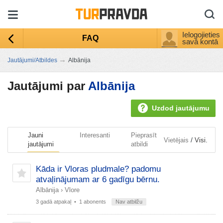
Ielogojieties
FAQ
savā kontā
→
Jautājumi/Atbildes
Albānija
Jautājumi par
Albānija
Uzdod jautājumu
Jauni
Interesanti
Pieprasīt
/
Vietējais
Visi.
jautājumi
atbildi
Kāda ir Vloras pludmale? padomu
atvaļinājumam ar 6 gadīgu bērnu.
Albānija
›
Vlore
3 gadā atpakaļ
• 1 abonents
Nav atbilžu