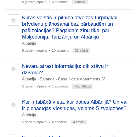
5 gadiem atpakaļ
• 3 abonents
1 atbildi
Kuras valstis ir pilnībā atvērtas turpmākai
brīvdienu plānošanai bez pārbaudēm un
pašizolācijas? Pagaidām zinu tikai par
Maķedoniju, Tanzāniju un Albāniju
Albānija
5 gadiem atpakaļ
• 10 abonenti
31 atbildi
Nevaru atrast informāciju: cik stāvu ir
dzīvoklī?
Albānija
›
Saranda
›
Casa Noste Apartments 3*
5 gadiem atpakaļ
• 1 abonents
Nav atbilžu
Kur ir labākā vieta, kur doties Albānijā? Un vai
ir pienācīgas viesnīcas, vēlams 5 zvaigznes?
Albānija
5 gadiem atpakaļ
• 6 abonenti
4 atbildi