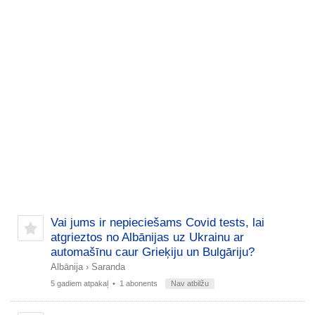
Vai jums ir nepieciešams Covid tests, lai
atgrieztos no Albānijas uz Ukrainu ar
automašīnu caur Grieķiju un Bulgāriju?
Albānija
›
Saranda
5 gadiem atpakaļ
• 1 abonents
Nav atbilžu