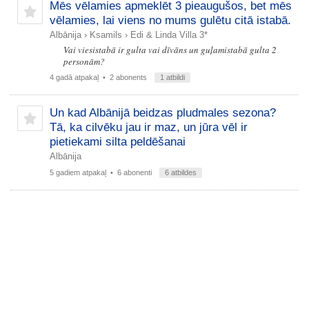
Mēs vēlamies apmeklēt 3 pieaugušos, bet mēs
vēlamies, lai viens no mums gulētu citā istabā.
Albānija
›
Ksamils
›
Edi & Linda Villa 3*
Vai viesistabā ir gulta vai dīvāns un guļamistabā gulta 2
personām?
4 gadā atpakaļ
• 2 abonents
1 atbildi
Un kad Albānijā beidzas pludmales sezona?
Tā, ka cilvēku jau ir maz, un jūra vēl ir
pietiekami silta peldēšanai
Albānija
5 gadiem atpakaļ
• 6 abonenti
6 atbildes