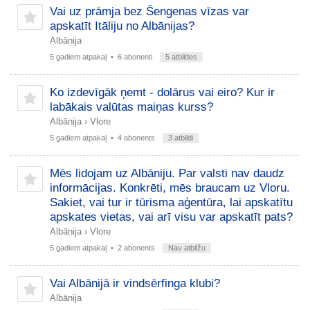
Vai uz prāmja bez Šengenas vīzas var
apskatīt Itāliju no Albānijas?
Albānija
5 gadiem atpakaļ
• 6 abonenti
5 atbildes
Ko izdevīgāk ņemt - dolārus vai eiro? Kur ir
labākais valūtas maiņas kurss?
Albānija
›
Vlore
5 gadiem atpakaļ
• 4 abonents
3 atbildi
Mēs lidojam uz Albāniju. Par valsti nav daudz
informācijas. Konkrēti, mēs braucam uz Vloru.
Sakiet, vai tur ir tūrisma aģentūra, lai apskatītu
apskates vietas, vai arī visu var apskatīt pats?
Albānija
›
Vlore
5 gadiem atpakaļ
• 2 abonents
Nav atbilžu
Vai Albānijā ir vindsērfinga klubi?
Albānija