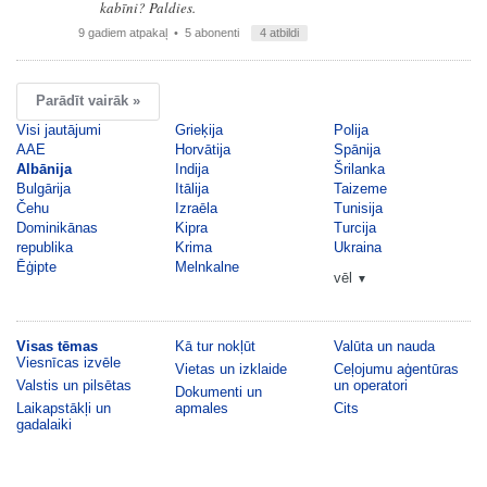
kabīni? Paldies.
9 gadiem atpakaļ
• 5 abonenti
4 atbildi
Parādīt vairāk »
Visi jautājumi
Grieķija
Polija
AAE
Horvātija
Spānija
Albānija
Indija
Šrilanka
Bulgārija
Itālija
Taizeme
Čehu
Izraēla
Tunisija
Dominikānas
Kipra
Turcija
republika
Krima
Ukraina
Ēģipte
Melnkalne
vēl
▼
Visas tēmas
Kā tur nokļūt
Valūta un nauda
Viesnīcas izvēle
Vietas un izklaide
Ceļojumu aģentūras
Valstis un pilsētas
un operatori
Dokumenti un
Laikapstākļi un
apmales
Cits
gadalaiki