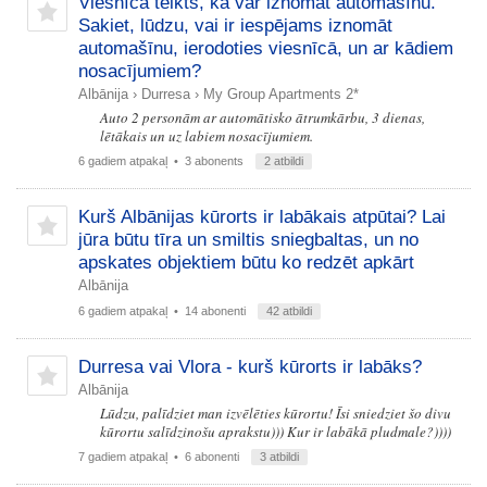
Viesnīcā teikts, ka var iznomāt automašīnu.
Sakiet, lūdzu, vai ir iespējams iznomāt
automašīnu, ierodoties viesnīcā, un ar kādiem
nosacījumiem?
Albānija
›
Durresa
›
My Group Apartments 2*
Auto 2 personām ar automātisko ātrumkārbu, 3 dienas,
lētākais un uz labiem nosacījumiem.
6 gadiem atpakaļ
• 3 abonents
2 atbildi
Kurš Albānijas kūrorts ir labākais atpūtai? Lai
jūra būtu tīra un smiltis sniegbaltas, un no
apskates objektiem būtu ko redzēt apkārt
Albānija
6 gadiem atpakaļ
• 14 abonenti
42 atbildi
Durresa vai Vlora - kurš kūrorts ir labāks?
Albānija
Lūdzu, palīdziet man izvēlēties kūrortu! Īsi sniedziet šo divu
kūrortu salīdzinošu aprakstu))) Kur ir labākā pludmale?))))
7 gadiem atpakaļ
• 6 abonenti
3 atbildi