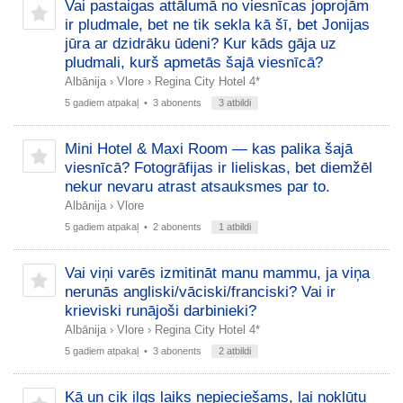
Vai pastaigas attālumā no viesnīcas joprojām
ir pludmale, bet ne tik sekla kā šī, bet Jonijas
jūra ar dzidrāku ūdeni? Kur kāds gāja uz
pludmali, kurš apmetās šajā viesnīcā?
Albānija
›
Vlore
›
Regina City Hotel 4*
5 gadiem atpakaļ
• 3 abonents
3 atbildi
Mini Hotel & Maxi Room — kas palika šajā
viesnīcā? Fotogrāfijas ir lieliskas, bet diemžēl
nekur nevaru atrast atsauksmes par to.
Albānija
›
Vlore
5 gadiem atpakaļ
• 2 abonents
1 atbildi
Vai viņi varēs izmitināt manu mammu, ja viņa
nerunās angliski/vāciski/franciski? Vai ir
krieviski runājoši darbinieki?
Albānija
›
Vlore
›
Regina City Hotel 4*
5 gadiem atpakaļ
• 3 abonents
2 atbildi
Kā un cik ilgs laiks nepieciešams, lai nokļūtu