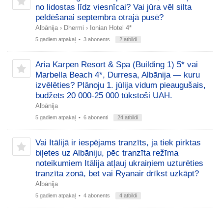
no lidostas līdz viesnīcai? Vai jūra vēl silta
peldēšanai septembra otrajā pusē?
Albānija
›
Dhermi
›
Ionian Hotel 4*
5 gadiem atpakaļ
• 3 abonents
2 atbildi
Aria Karpen Resort & Spa (Building 1) 5* vai
Marbella Beach 4*, Durresa, Albānija — kuru
izvēlēties? Plānoju 1. jūlija vidum pieaugušais,
budžets 20 000-25 000 tūkstoši UAH.
Albānija
5 gadiem atpakaļ
• 6 abonenti
24 atbildi
Vai Itālijā ir iespējams tranzīts, ja tiek pirktas
biļetes uz Albāniju, pēc tranzīta režīma
noteikumiem Itālija atļauj ukraiņiem uzturēties
tranzīta zonā, bet vai Ryanair drīkst uzkāpt?
Albānija
5 gadiem atpakaļ
• 4 abonents
4 atbildi