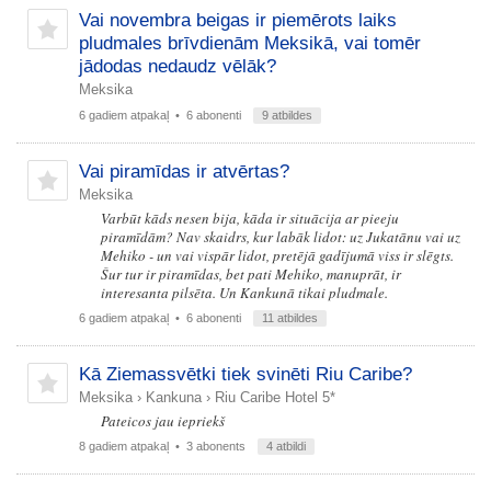
Vai novembra beigas ir piemērots laiks
pludmales brīvdienām Meksikā, vai tomēr
jādodas nedaudz vēlāk?
Meksika
6 gadiem atpakaļ
• 6 abonenti
9 atbildes
Vai piramīdas ir atvērtas?
Meksika
Varbūt kāds nesen bija, kāda ir situācija ar pieeju
piramīdām? Nav skaidrs, kur labāk lidot: uz Jukatānu vai uz
Mehiko - un vai vispār lidot, pretējā gadījumā viss ir slēgts.
Šur tur ir piramīdas, bet pati Mehiko, manuprāt, ir
interesanta pilsēta. Un Kankunā tikai pludmale.
6 gadiem atpakaļ
• 6 abonenti
11 atbildes
Kā Ziemassvētki tiek svinēti Riu Caribe?
Meksika
›
Kankuna
›
Riu Caribe Hotel 5*
Pateicos jau iepriekš
8 gadiem atpakaļ
• 3 abonents
4 atbildi