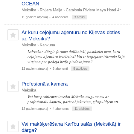
OCEAN
Meksika
›
Rivjēra Maija
›
Catalonia Riviera Maya Hotel 4*
11 gadiem atpakaļ
• 4 abonents
3 atbildi
Ar kuru ceļojumu aģentūru no Kijevas doties
uz Meksiku?
Meksika
›
Kankuna
Labvakar, dārgie foruma dalībnieki, pastāstiet man, kuru
ceļojumu aģentūru izvēlēties? Vai ir iespējams izbraukt šajā
virzienā pēc pēdējā brīža piedāvājuma?
12 gadiem atpakaļ
• 6 abonenti
8 atbildes
Profesionāla kamera
Meksika
Vai būs problēmas ievedot Meksikā mugursomu ar
profesionālu kameru, pāris objektīviem, zibspuldzēm utt.
12 gadiem atpakaļ
• 4 abonents
11 atbildes
Vai makšķerēšana Karību salās (Meksikā) ir
dārga?