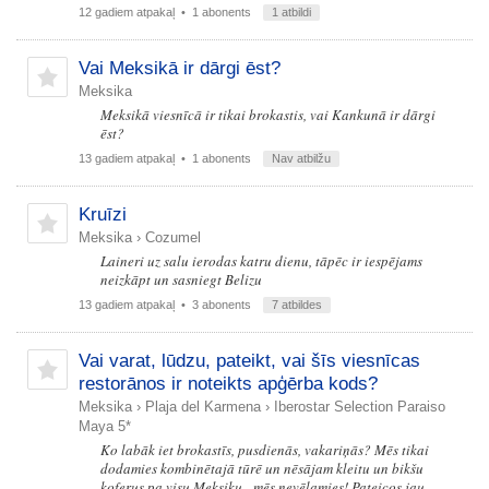
12 gadiem atpakaļ
• 1 abonents
1 atbildi
Vai Meksikā ir dārgi ēst?
Meksika
Meksikā viesnīcā ir tikai brokastis, vai Kankunā ir dārgi
ēst?
13 gadiem atpakaļ
• 1 abonents
Nav atbilžu
Kruīzi
Meksika
›
Cozumel
Laineri uz salu ierodas katru dienu, tāpēc ir iespējams
neizkāpt un sasniegt Belizu
13 gadiem atpakaļ
• 3 abonents
7 atbildes
Vai varat, lūdzu, pateikt, vai šīs viesnīcas
restorānos ir noteikts apģērba kods?
Meksika
›
Plaja del Karmena
›
Iberostar Selection Paraiso
Maya 5*
Ko labāk iet brokastīs, pusdienās, vakariņās? Mēs tikai
dodamies kombinētajā tūrē un nēsājam kleitu un bikšu
koferus pa visu Meksiku - mēs nevēlamies! Pateicos jau