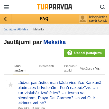
Ielogojieties
FAQ
savā kontā
→
Jautājumi/Atbildes
Meksika
Jautājumi par
Meksika
Uzdod jautājumu
Jauni
Interesanti
Pieprasīt
/
Vietējais
Visi.
jautājumi
atbildi
Lūdzu, pastāstiet man kādu viesnīcu Kankunā
pludmales brīvdienām. Fonā naktsdzīve. Un
kur vislabāk izvēlēties? Uz iesma vai,
piemēram, Playa Del Carmen? Un vai Ol ir
iekļauts vai nē?
Meksika
›
Kankuna