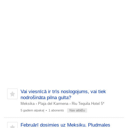
Vai viesnīcā ir trīs noslogojums, vai tiek
nodrošināta pilna gulta?
Meksika
›
Plaja del Karmena
›
Riu Tequila Hotel 5*
5 gadiem atpakaļ
• 1 abonents
Nav atbilžu
Februārī dosimies uz Meksiku. Pludmales