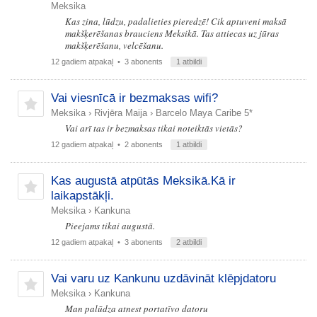
Meksika
Kas zina, lūdzu, padalieties pieredzē! Cik aptuveni maksā
makšķerēšanas brauciens Meksikā. Tas attiecas uz jūras
makšķerēšanu, velcēšanu.
12 gadiem atpakaļ
• 3 abonents
1 atbildi
Vai viesnīcā ir bezmaksas wifi?
Meksika
›
Rivjēra Maija
›
Barcelo Maya Caribe 5*
Vai arī tas ir bezmaksas tikai noteiktās vietās?
12 gadiem atpakaļ
• 2 abonents
1 atbildi
Kas augustā atpūtās Meksikā.Kā ir
laikapstākļi.
Meksika
›
Kankuna
Pieejams tikai augustā.
12 gadiem atpakaļ
• 3 abonents
2 atbildi
Vai varu uz Kankunu uzdāvināt klēpjdatoru
Meksika
›
Kankuna
Man palūdza atnest portatīvo datoru