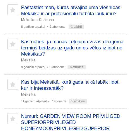
Pastāstiet man, kuras atvaļinājuma viesnīcas
Meksikā ir ar profesionālu futbola laukumu?
Meksika
›
Kankuna
8 gadiem atpakaļ
• 1 abonents
1 atbildi
Kas notiek, ja manas ceļojuma vīzas derīguma
termiņš beidzas uz gadu un es vēlos izlidot no
Meksikas?
Meksika
9 gadiem atpakaļ
• 5 abonenti
6 atbildes
Kas bija Meksikā, kurā gada laikā labāk lidot,
kur ir interesantāk?
Meksika
11 gadiem atpakaļ
• 7 abonenti
5 atbildes
Numuri: GARDEN VIEW ROOM PRIVILIGED
SUPERIORPRIVILEGED
HONEYMOONPRIVILEGED SUPERIOR