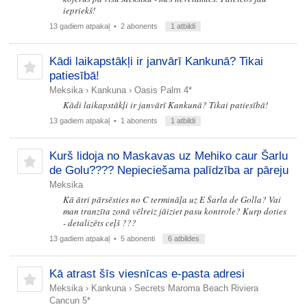
iepriekš!
13 gadiem atpakaļ
• 2 abonents
1 atbildi
Kādi laikapstākļi ir janvārī Kankunā? Tikai
patiesībā!
Meksika
›
Kankuna
›
Oasis Palm 4*
Kādi laikapstākļi ir janvārī Kankunā? Tikai patiesībā!
13 gadiem atpakaļ
• 1 abonents
1 atbildi
Kurš lidoja no Maskavas uz Mehiko caur Šarlu
de Golu???? Nepieciešama palīdzība ar pāreju
Meksika
Kā ātri pārsēsties no C termināļa uz E Šarla de Golla? Vai
man tranzīta zonā vēlreiz jāiziet pasu kontrole? Kurp doties
- detalizēts ceļš ???
13 gadiem atpakaļ
• 5 abonenti
6 atbildes
Kā atrast šīs viesnīcas e-pasta adresi
Meksika
›
Kankuna
›
Secrets Maroma Beach Riviera
Cancun 5*