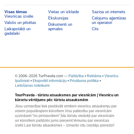
Visas tēmas
Vietas un izklaide
Saziņa un internets
Viesnīcas izvēle
Ekskursijas
Ceļojumu aģentūras
Valstis un pilsētas
un operatori
Dokumenti un
Laikapstākļi un
apmales
Cits
gadalaiki
© 2006–2026 TurPravda.com
—
Palīdzība
•
Reklāma
•
Viesnīcu
īpašnieki
•
Eksportēt informāciju
•
Privātuma politika
•
Lietošanas noteikumi
TourPravda -
tūristu atsauksmes par viesnīcām
| Viesnīcu un
kūrortu vērtējums pēc tūristu atsauksmēm
Jūsu uzmanībai tiek piedāvāti simtiem viesnīcu atsauksmju par
visiem populārajiem kūrortiem.Visu patiesību par viesnīcām
uzzināsiet "no pirmavotiem".Īstu tūristu viedokļi par viesnīcām
un kūrortiem palīdzēs jums pieņemt lēmumu par viesnīcas
izvēli.Lasi tūristu atsauksmes – izmanto citu ceļotāju pieredzi!