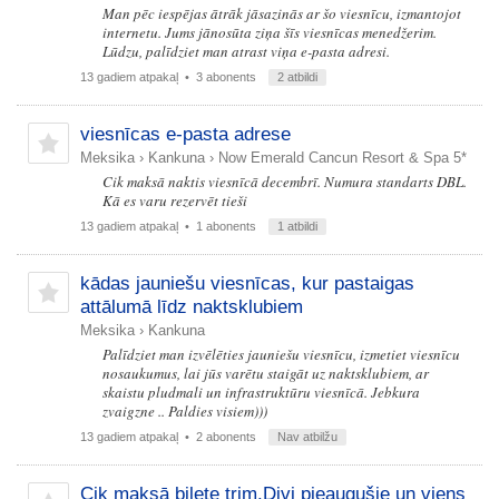
Man pēc iespējas ātrāk jāsazinās ar šo viesnīcu, izmantojot
internetu. Jums jānosūta ziņa šīs viesnīcas menedžerim.
Lūdzu, palīdziet man atrast viņa e-pasta adresi.
13 gadiem atpakaļ
• 3 abonents
2 atbildi
viesnīcas e-pasta adrese
Meksika
›
Kankuna
›
Now Emerald Cancun Resort & Spa 5*
Cik maksā naktis viesnīcā decembrī. Numura standarts DBL.
Kā es varu rezervēt tieši
13 gadiem atpakaļ
• 1 abonents
1 atbildi
kādas jauniešu viesnīcas, kur pastaigas
attālumā līdz naktsklubiem
Meksika
›
Kankuna
Palīdziet man izvēlēties jauniešu viesnīcu, izmetiet viesnīcu
nosaukumus, lai jūs varētu staigāt uz naktsklubiem, ar
skaistu pludmali un infrastruktūru viesnīcā. Jebkura
zvaigzne .. Paldies visiem)))
13 gadiem atpakaļ
• 2 abonents
Nav atbilžu
Cik maksā biļete trim.Divi pieaugušie un viens