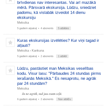
brīvdienas nav interesantas. Vai arī mazākā
mērā. Pārsvarā ekskursija. Lūdzu, sniedziet
padomu, kā vislabāk izveidot 14 dienu
ekskursiju
Meksika
5 gadiem atpakaļ
• 4 abonents
5 atbildes
Kuras ekskursijas izvēlēties? Kur viņi tagad ir
atļauti?
Meksika
›
Kankuna
5 gadiem atpakaļ
• 2 abonents
1 atbildi
Lūdzu, pastāstiet man Meksikas veselības
kodu. Visur lasu: "Pārbaudes 24 stundas pirms
ierašanās Meksikā." Es nesaprotu, ne agrāk
par 24 stundām?
Meksika
Ja ne agrāk, tad jau esam ceļā.
6 gadiem atpakaļ
• 2 abonents
Nav atbilžu