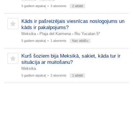
5 gadiem atpakaļ
• 3 abonents
2 atbildi
Kāds ir pašreizējais viesnīcas noslogojums un
kāds ir pakalpojums?
Meksika
›
Plaja del Karmena
›
Riu Yucatan 5*
5 gadiem atpakaļ
• 1 abonents
Nav atbilžu
Kurš šoziem bija Meksikā, sakiet, kāda tur ir
situācija ar muitošanu?
Meksika
5 gadiem atpakaļ
• 2 abonents
1 atbildi