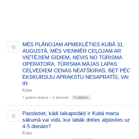
MĒS PLĀNOJAM APMEKLĒTIES KUBĀ 31.
AUGUSTĀ. MĒS VIENMĒR CEĻOJAM AR
VIETĒJIEM GIDIEM, NEVIS NO TŪRISMA
OPERATORA. TŪRISMA MĀJAS LAPAS
CEĻVEDIEM CENAS NEATŠĶIRAS, BET PĒC
EKSKURSIJU APRAKSTU NESAPRATĪS, VAI
IR
Kuba
7 gadiem atpakaļ
• 5 abonenti
9 atbildes
Pastāstiet, kādi laikapstākļi ir Kubā marta
sākumā vai vidū, kur labāk doties atpūsties uz
4-5 dienām?
Kuba