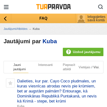
Ielogojieties
FAQ
savā kontā
→
Jautājumi/Atbildes
Kuba
Jautājumi par
Kuba
Uzdod jautājumu
Jauni
Interesanti
Pieprasīt
/
Vietējais
Visi.
jautājumi
atbildi
Dalieties, kur par. Cayo Coco pludmales, un
kuras viesnīcas atrodas nevis pie krūmiem,
bet ar augstām palmām? Entourage, kā
Dominikānas Republikā Puntakanā, un nevis
kā Krimā - stepe, bet krūmi
Kuba