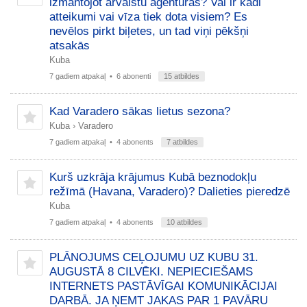
izmantojot ārvalstu aģentūras? Vai ir kādi
atteikumi vai vīza tiek dota visiem? Es
nevēlos pirkt biļetes, un tad viņi pēkšņi
atsakās
Kuba
7 gadiem atpakaļ
• 6 abonenti
15 atbildes
Kad Varadero sākas lietus sezona?
Kuba
›
Varadero
7 gadiem atpakaļ
• 4 abonents
7 atbildes
Kurš uzkrāja krājumus Kubā beznodokļu
režīmā (Havana, Varadero)? Dalieties pieredzē
Kuba
7 gadiem atpakaļ
• 4 abonents
10 atbildes
PLĀNOJUMS CEĻOJUMU UZ KUBU 31.
AUGUSTĀ 8 CILVĒKI. NEPIECIEŠAMS
INTERNETS PASTĀVĪGAI KOMUNIKĀCIJAI
DARBĀ. JA ŅEMT JAKAS PAR 1 PAVĀRU