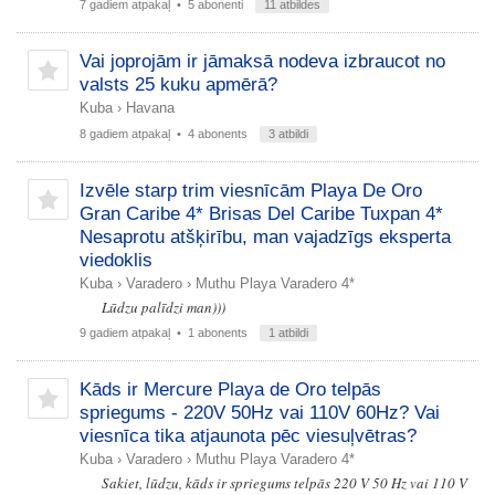
7 gadiem atpakaļ
• 5 abonenti
11 atbildes
Vai joprojām ir jāmaksā nodeva izbraucot no
valsts 25 kuku apmērā?
Kuba
›
Havana
8 gadiem atpakaļ
• 4 abonents
3 atbildi
Izvēle starp trim viesnīcām Playa De Oro
Gran Caribe 4* Brisas Del Caribe Tuxpan 4*
Nesaprotu atšķirību, man vajadzīgs eksperta
viedoklis
Kuba
›
Varadero
›
Muthu Playa Varadero 4*
Lūdzu palīdzi man)))
9 gadiem atpakaļ
• 1 abonents
1 atbildi
Kāds ir Mercure Playa de Oro telpās
spriegums - 220V 50Hz vai 110V 60Hz? Vai
viesnīca tika atjaunota pēc viesuļvētras?
Kuba
›
Varadero
›
Muthu Playa Varadero 4*
Sakiet, lūdzu, kāds ir spriegums telpās 220 V 50 Hz vai 110 V