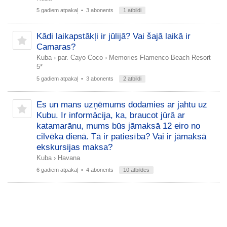
5 gadiem atpakaļ
• 3 abonents
1 atbildi
Kādi laikapstākļi ir jūlijā? Vai šajā laikā ir
Camaras?
Kuba
›
par. Cayo Coco
›
Memories Flamenco Beach Resort
5*
5 gadiem atpakaļ
• 3 abonents
2 atbildi
Es un mans uzņēmums dodamies ar jahtu uz
Kubu. Ir informācija, ka, braucot jūrā ar
katamarānu, mums būs jāmaksā 12 eiro no
cilvēka dienā. Tā ir patiesība? Vai ir jāmaksā
ekskursijas maksa?
Kuba
›
Havana
6 gadiem atpakaļ
• 4 abonents
10 atbildes