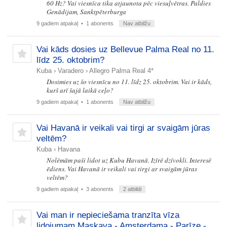
60 Hz? Vai viesnīca tika atjaunota pēc viesuļvētras. Paldies
Genādijam, Sanktpēterburga
9 gadiem atpakaļ
• 1 abonents
Nav atbilžu
Vai kāds dosies uz Bellevue Palma Real no 11.
līdz 25. oktobrim?
Kuba
›
Varadero
›
Allegro Palma Real 4*
Dosimies uz šo viesnīcu no 11. līdz 25. oktobrim. Vai ir kāds,
kurš arī šajā laikā ceļo?
9 gadiem atpakaļ
• 1 abonents
Nav atbilžu
Vai Havanā ir veikali vai tirgi ar svaigām jūras
veltēm?
Kuba
›
Havana
Nolēmām paši lidot uz Kubu Havanā. Izīrē dzīvokli. Interesē
ēdiens. Vai Havanā ir veikali vai tirgi ar svaigām jūras
veltēm?
9 gadiem atpakaļ
• 3 abonents
2 atbildi
Vai man ir nepieciešama tranzīta vīza
lidojumam Maskava - Amsterdama - Parīze -