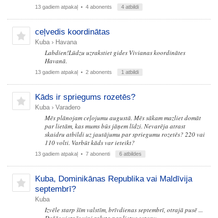
13 gadiem atpakaļ
• 4 abonents
4 atbildi
ceļvedis koordinātas
Kuba
›
Havana
Labdien!Lūdzu uzrakstiet gides Vivianas koordinātes
Havanā.
13 gadiem atpakaļ
• 2 abonents
1 atbildi
Kāds ir spriegums rozetēs?
Kuba
›
Varadero
Mēs plānojam ceļojumu augustā. Mēs sākam mazliet domāt
par lietām, kas mums būs jāņem līdzi. Nevarēja atrast
skaidru atbildi uz jautājumu par spriegumu rozetēs? 220 vai
110 volti. Varbūt kāds var ieteikt?
13 gadiem atpakaļ
• 7 abonenti
6 atbildes
Kuba, Dominikānas Republika vai Maldīvija
septembrī?
Kuba
Izvēle starp šīm valstīm, brīvdienas septembrī, otrajā pusē ...