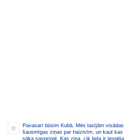
Pavasarī būsim Kubā. Mēs lasījām visādas
šausmīgas ziņas par haizivīm, un kaut kas
sāka saspringt. Kas zina, cik liela ir iespēja