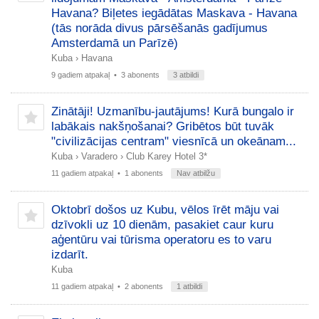
Havana? Biļetes iegādātas Maskava - Havana
(tās norāda divus pārsēšanās gadījumus
Amsterdamā un Parīzē)
Kuba
›
Havana
9 gadiem atpakaļ
• 3 abonents
3 atbildi
Zinātāji! Uzmanību-jautājums! Kurā bungalo ir
labākais nakšņošanai? Gribētos būt tuvāk
"civilizācijas centram" viesnīcā un okeānam...
Kuba
›
Varadero
›
Club Karey Hotel 3*
11 gadiem atpakaļ
• 1 abonents
Nav atbilžu
Oktobrī došos uz Kubu, vēlos īrēt māju vai
dzīvokli uz 10 dienām, pasakiet caur kuru
aģentūru vai tūrisma operatoru es to varu
izdarīt.
Kuba
11 gadiem atpakaļ
• 2 abonents
1 atbildi