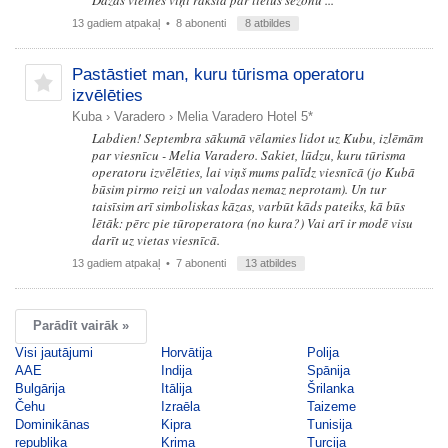
Dažās vietnēs viņi raksta par lietus sezonu ...
13 gadiem atpakaļ
• 8 abonenti
8 atbildes
Pastāstiet man, kuru tūrisma operatoru
izvēlēties
Kuba
›
Varadero
›
Melia Varadero Hotel 5*
Labdien! Septembra sākumā vēlamies lidot uz Kubu, izlēmām
par viesnīcu - Melia Varadero. Sakiet, lūdzu, kuru tūrisma
operatoru izvēlēties, lai viņš mums palīdz viesnīcā (jo Kubā
būsim pirmo reizi un valodas nemaz neprotam). Un tur
taisīsim arī simboliskas kāzas, varbūt kāds pateiks, kā būs
lētāk: pērc pie tūroperatora (no kura?) Vai arī ir modē visu
darīt uz vietas viesnīcā.
13 gadiem atpakaļ
• 7 abonenti
13 atbildes
Parādīt vairāk »
Visi jautājumi
Horvātija
Polija
AAE
Indija
Spānija
Bulgārija
Itālija
Šrilanka
Čehu
Izraēla
Taizeme
Dominikānas
Kipra
Tunisija
republika
Krima
Turcija