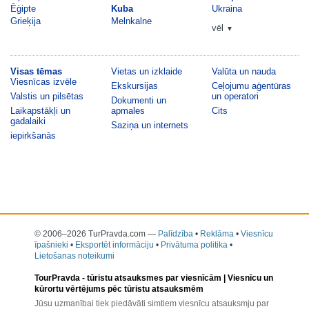
Ēģipte
Kuba
Ukraina
Grieķija
Melnkalne
vēl
▼
Visas tēmas
Vietas un izklaide
Valūta un nauda
Viesnīcas izvēle
Ekskursijas
Ceļojumu aģentūras
Valstis un pilsētas
un operatori
Dokumenti un
Laikapstākļi un
apmales
Cits
gadalaiki
Saziņa un internets
iepirkšanās
© 2006–2026 TurPravda.com
—
Palīdzība
•
Reklāma
•
Viesnīcu
īpašnieki
•
Eksportēt informāciju
•
Privātuma politika
•
Lietošanas noteikumi
TourPravda -
tūristu atsauksmes par viesnīcām
| Viesnīcu un
kūrortu vērtējums pēc tūristu atsauksmēm
Jūsu uzmanībai tiek piedāvāti simtiem viesnīcu atsauksmju par