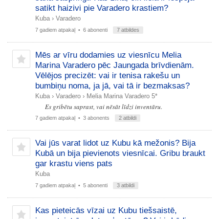
satikt haizivi pie Varadero krastiem?
Kuba
›
Varadero
7 gadiem atpakaļ
• 6 abonenti
7 atbildes
Mēs ar vīru dodamies uz viesnīcu Melia
Marina Varadero pēc Jaungada brīvdienām.
Vēlējos precizēt: vai ir tenisa rakešu un
bumbiņu noma, ja jā, vai tā ir bezmaksas?
Kuba
›
Varadero
›
Melia Marina Varadero 5*
Es gribētu saprast, vai nēsāt līdzi inventāru.
7 gadiem atpakaļ
• 3 abonents
2 atbildi
Vai jūs varat lidot uz Kubu kā mežonis? Bija
Kubā un bija pievienots viesnīcai. Gribu braukt
gar krastu viens pats
Kuba
7 gadiem atpakaļ
• 5 abonenti
3 atbildi
Kas pieteicās vīzai uz Kubu tiešsaistē,