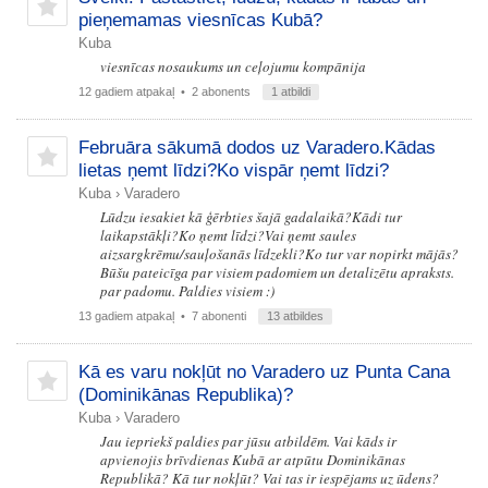
pieņemamas viesnīcas Kubā?
Kuba
viesnīcas nosaukums un ceļojumu kompānija
12 gadiem atpakaļ
• 2 abonents
1 atbildi
Februāra sākumā dodos uz Varadero.Kādas
lietas ņemt līdzi?Ko vispār ņemt līdzi?
Kuba
›
Varadero
Lūdzu iesakiet kā ģērbties šajā gadalaikā?Kādi tur
laikapstākļi?Ko ņemt līdzi?Vai ņemt saules
aizsargkrēmu/sauļošanās līdzekli?Ko tur var nopirkt mājās?
Būšu pateicīga par visiem padomiem un detalizētu apraksts.
par padomu. Paldies visiem :)
13 gadiem atpakaļ
• 7 abonenti
13 atbildes
Kā es varu nokļūt no Varadero uz Punta Cana
(Dominikānas Republika)?
Kuba
›
Varadero
Jau iepriekš paldies par jūsu atbildēm. Vai kāds ir
apvienojis brīvdienas Kubā ar atpūtu Dominikānas
Republikā? Kā tur nokļūt? Vai tas ir iespējams uz ūdens?