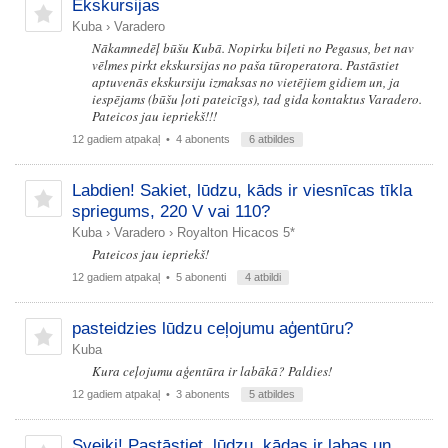
Ekskursijas
Kuba
›
Varadero
Nākamnedēļ būšu Kubā. Nopirku biļeti no Pegasus, bet nav
vēlmes pirkt ekskursijas no paša tūroperatora. Pastāstiet
aptuvenās ekskursiju izmaksas no vietējiem gidiem un, ja
iespējams (būšu ļoti pateicīgs), tad gida kontaktus Varadero.
Pateicos jau iepriekš!!!
12 gadiem atpakaļ
• 4 abonents
6 atbildes
Labdien! Sakiet, lūdzu, kāds ir viesnīcas tīkla
spriegums, 220 V vai 110?
Kuba
›
Varadero
›
Royalton Hicacos 5*
Pateicos jau iepriekš!
12 gadiem atpakaļ
• 5 abonenti
4 atbildi
pasteidzies lūdzu ceļojumu aģentūru?
Kuba
Kura ceļojumu aģentūra ir labākā? Paldies!
12 gadiem atpakaļ
• 3 abonents
5 atbildes
Sveiki! Pastāstiet, lūdzu, kādas ir labas un