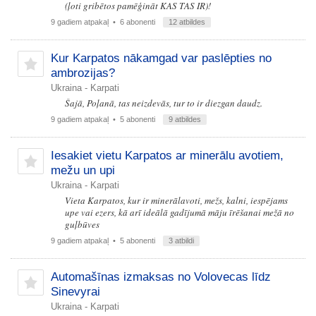
(ļoti gribētos pamēģināt KAS TAS IR)!
9 gadiem atpakaļ
• 6 abonenti
12 atbildes
Kur Karpatos nākamgad var paslēpties no
ambrozijas?
Ukraina - Karpati
Šajā, Poļanā, tas neizdevās, tur to ir diezgan daudz.
9 gadiem atpakaļ
• 5 abonenti
9 atbildes
Iesakiet vietu Karpatos ar minerālu avotiem,
mežu un upi
Ukraina - Karpati
Vieta Karpatos, kur ir minerālavoti, mežs, kalni, iespējams
upe vai ezers, kā arī ideālā gadījumā māju īrēšanai mežā no
guļbūves
9 gadiem atpakaļ
• 5 abonenti
3 atbildi
Automašīnas izmaksas no Volovecas līdz
Sinevyrai
Ukraina - Karpati