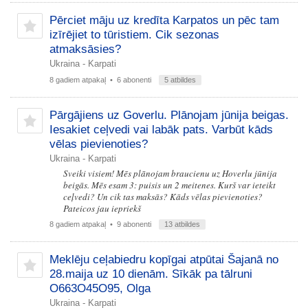
Pērciet māju uz kredīta Karpatos un pēc tam
izīrējiet to tūristiem. Cik sezonas
atmaksāsies?
Ukraina - Karpati
8 gadiem atpakaļ
• 6 abonenti
5 atbildes
Pārgājiens uz Goverlu. Plānojam jūnija beigas.
Iesakiet ceļvedi vai labāk pats. Varbūt kāds
vēlas pievienoties?
Ukraina - Karpati
Sveiki visiem! Mēs plānojam braucienu uz Hoverlu jūnija
beigās. Mēs esam 3: puisis un 2 meitenes. Kurš var ieteikt
ceļvedi? Un cik tas maksās? Kāds vēlas pievienoties?
Pateicos jau iepriekš
8 gadiem atpakaļ
• 9 abonenti
13 atbildes
Meklēju ceļabiedru kopīgai atpūtai Šajanā no
28.maija uz 10 dienām. Sīkāk pa tālruni
O663O45O95, Olga
Ukraina - Karpati