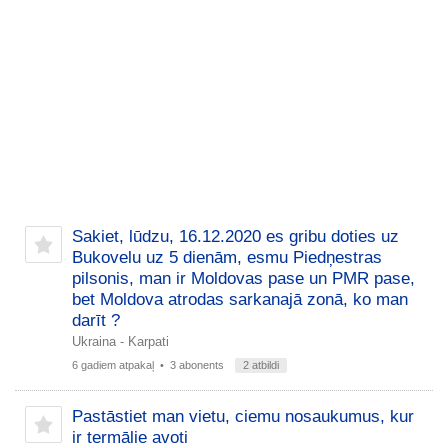
Sakiet, lūdzu, 16.12.2020 es gribu doties uz
Bukovelu uz 5 dienām, esmu Piedņestras
pilsonis, man ir Moldovas pase un PMR pase,
bet Moldova atrodas sarkanajā zonā, ko man
darīt ?
Ukraina - Karpati
6 gadiem atpakaļ
• 3 abonents
2 atbildi
Pastāstiet man vietu, ciemu nosaukumus, kur
ir termālie avoti