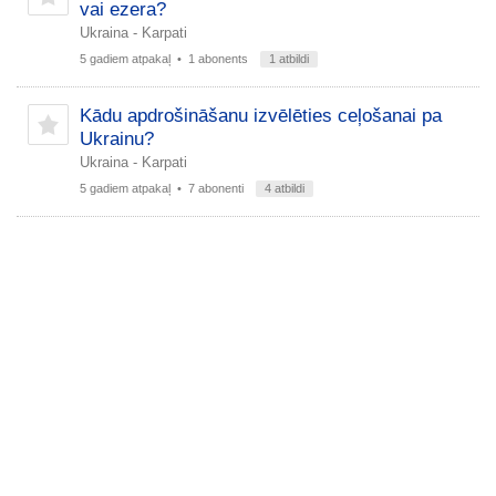
vai ezera?
Ukraina - Karpati
5 gadiem atpakaļ
• 1 abonents
1 atbildi
Kādu apdrošināšanu izvēlēties ceļošanai pa
Ukrainu?
Ukraina - Karpati
5 gadiem atpakaļ
• 7 abonenti
4 atbildi