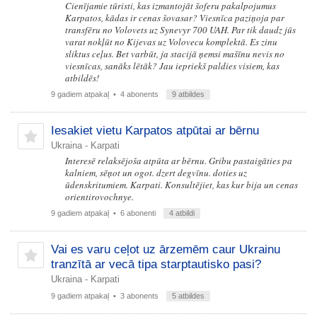
Cienījamie tūristi, kas izmantojāt šoferu pakalpojumus
Karpatos, kādas ir cenas šovasar? Viesnīca paziņoja par
transfēru no Volovets uz Synevyr 700 UAH. Par tik daudz jūs
varat nokļūt no Kijevas uz Volovecu komplektā. Es zinu
sliktus ceļus. Bet varbūt, ja stacijā ņemsi mašīnu nevis no
viesnīcas, sanāks lētāk? Jau iepriekš paldies visiem, kas
atbildēs!
9 gadiem atpakaļ
• 4 abonents
9 atbildes
Iesakiet vietu Karpatos atpūtai ar bērnu
Ukraina - Karpati
Interesē relaksējoša atpūta ar bērnu. Gribu pastaigāties pa
kalniem, sēņot un ogot. dzert degvīnu. doties uz
ūdenskritumiem. Karpati. Konsultējiet, kas kur bija un cenas
orientirovochnye.
9 gadiem atpakaļ
• 6 abonenti
4 atbildi
Vai es varu ceļot uz ārzemēm caur Ukrainu
tranzītā ar vecā tipa starptautisko pasi?
Ukraina - Karpati
9 gadiem atpakaļ
• 3 abonents
5 atbildes