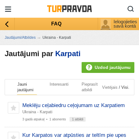
Ielogojieties
FAQ
savā kontā
→
Jautājumi/Atbildes
Ukraina - Karpati
Jautājumi par
Karpati
Uzdod jautājumu
Jauni
Interesanti
Pieprasīt
/
Vietējais
Visi.
jautājumi
atbildi
Meklēju ceļabiedru ceļojumam uz Karpatiem
Ukraina - Karpati
3 gadā atpakaļ
• 1 abonents
1 atbildi
Kur Karpatos var atpūsties ar teltīm pie upes