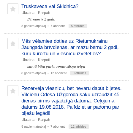
Truskaveca vai Skidnica?
Ukraina - Karpati
Bērnam ir 2 gadi.
8 gadiem atpakaļ
• 7 abonenti
5 atbildes
Mēs vēlamies doties uz Rietumukrainu
Jaungada brīvdienās, ar mazu bērnu 2 gadi,
kuru kūrortu un viesnīcu izvēlēties?
Ukraina - Karpati
kas tā būtu parka zonas sūkņu telpa
8 gadiem atpakaļ
• 12 abonenti
9 atbildes
Rezervēja viesnīcu, bet nevaru dabūt biļetes.
Vilcienu Odesa-Užgoroda sāku uzraudzīt 45
dienas pirms vajadzīgā datuma. Ceļojuma
datums 19.08.2018. Palīdziet ar padomu par
biļešu iegādi!
Ukraina - Karpati
8 gadiem atpakaļ
• 7 abonenti
12 atbildes