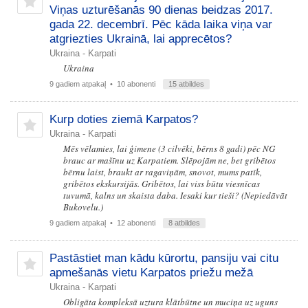
Viņas uzturēšanās 90 dienas beidzas 2017.
gada 22. decembrī. Pēc kāda laika viņa var
atgriezties Ukrainā, lai apprecētos?
Ukraina - Karpati
Ukraina
9 gadiem atpakaļ
• 10 abonenti
15 atbildes
Kurp doties ziemā Karpatos?
Ukraina - Karpati
Mēs vēlamies, lai ģimene (3 cilvēki, bērns 8 gadi) pēc NG
brauc ar mašīnu uz Karpatiem. Slēpojām ne, bet gribētos
bērnu laist, braukt ar ragaviņām, snovot, mums patīk,
gribētos ekskursijās. Gribētos, lai viss būtu viesnīcas
tuvumā, kalns un skaista daba. Iesaki kur tieši? (Nepiedāvāt
Bukovelu.)
9 gadiem atpakaļ
• 12 abonenti
8 atbildes
Pastāstiet man kādu kūrortu, pansiju vai citu
apmešanās vietu Karpatos priežu mežā
Ukraina - Karpati
Obligāta kompleksā uztura klātbūtne un muciņa uz uguns