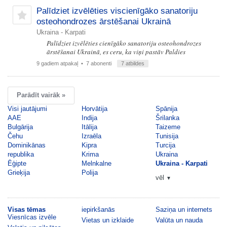
Palīdziet izvēlēties viscienīgāko sanatoriju
osteohondrozes ārstēšanai Ukrainā
Ukraina - Karpati
Palīdziet izvēlēties cienīgāko sanatoriju osteohondrozes
ārstēšanai Ukrainā, es ceru, ka viņi pastāv Paldies
9 gadiem atpakaļ
• 7 abonenti
7 atbildes
Parādīt vairāk »
Visi jautājumi
Horvātija
Spānija
AAE
Indija
Šrilanka
Bulgārija
Itālija
Taizeme
Čehu
Izraēla
Tunisija
Dominikānas
Kipra
Turcija
republika
Krima
Ukraina
Ēģipte
Melnkalne
Ukraina - Karpati
Grieķija
Polija
vēl
▼
Visas tēmas
iepirkšanās
Saziņa un internets
Viesnīcas izvēle
Vietas un izklaide
Valūta un nauda