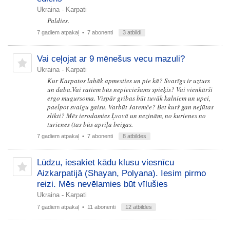
Ukraina - Karpati
Paldies.
7 gadiem atpakaļ
• 7 abonenti
3 atbildi
Vai ceļojat ar 9 mēnešus vecu mazuli?
Ukraina - Karpati
Kur Karpatos labāk apmesties un pie kā? Svarīgs ir uzturs
un daba.Vai ratiem būs nepieciešams spieķis? Vai vienkārši
ergo mugursoma. Vispār gribas būt tuvāk kalniem un upei,
paelpot svaigu gaisu. Varbūt Jaremče? Bet kurš gan nejūtas
slikti? Mēs ierodamies Ļvovā un nezinām, no kurienes no
turienes (tas būs aprīļa beigas.
7 gadiem atpakaļ
• 7 abonenti
8 atbildes
Lūdzu, iesakiet kādu klusu viesnīcu
Aizkarpatijā (Shayan, Polyana). Iesim pirmo
reizi. Mēs nevēlamies būt vīlušies
Ukraina - Karpati
7 gadiem atpakaļ
• 11 abonenti
12 atbildes