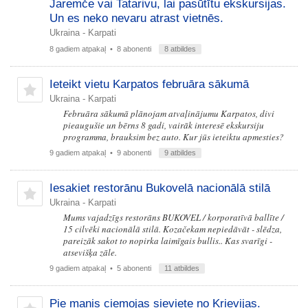
Jaremče vai Tatarivu, lai pasūtītu ekskursijas.
Un es neko nevaru atrast vietnēs.
Ukraina - Karpati
8 gadiem atpakaļ
• 8 abonenti
8 atbildes
Ieteikt vietu Karpatos februāra sākumā
Ukraina - Karpati
Februāra sākumā plānojam atvaļinājumu Karpatos, divi
pieaugušie un bērns 8 gadi, vairāk interesē ekskursiju
programma, brauksim bez auto. Kur jūs ieteiktu apmesties?
9 gadiem atpakaļ
• 9 abonenti
9 atbildes
Iesakiet restorānu Bukovelā nacionālā stilā
Ukraina - Karpati
Mums vajadzīgs restorāns BUKOVEL / korporatīvā ballīte /
15 cilvēki nacionālā stilā. Kozačekam nepiedāvāt - slēdza,
pareizāk sakot to nopirka laimīgais bullis.. Kas svarīgi -
atsevišķa zāle.
9 gadiem atpakaļ
• 5 abonenti
11 atbildes
Pie manis ciemojas sieviete no Krievijas.