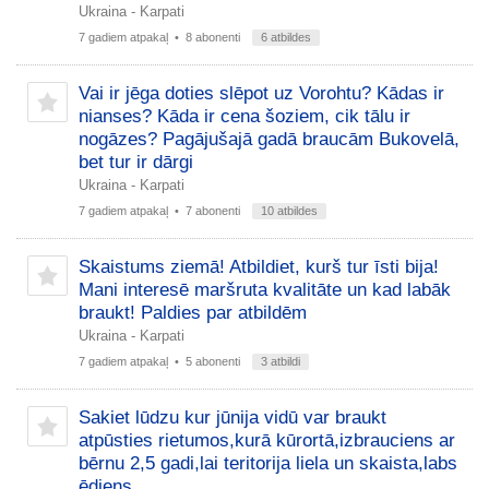
Ukraina - Karpati
7 gadiem atpakaļ
• 8 abonenti
6 atbildes
Vai ir jēga doties slēpot uz Vorohtu? Kādas ir
nianses? Kāda ir cena šoziem, cik tālu ir
nogāzes? Pagājušajā gadā braucām Bukovelā,
bet tur ir dārgi
Ukraina - Karpati
7 gadiem atpakaļ
• 7 abonenti
10 atbildes
Skaistums ziemā! Atbildiet, kurš tur īsti bija!
Mani interesē maršruta kvalitāte un kad labāk
braukt! Paldies par atbildēm
Ukraina - Karpati
7 gadiem atpakaļ
• 5 abonenti
3 atbildi
Sakiet lūdzu kur jūnija vidū var braukt
atpūsties rietumos,kurā kūrortā,izbrauciens ar
bērnu 2,5 gadi,lai teritorija liela un skaista,labs
ēdiens