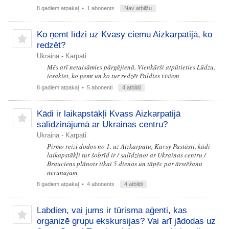
8 gadiem atpakaļ
• 1 abonents
Nav atbilžu
Ko ņemt līdzi uz Kvasy ciemu Aizkarpatijā, ko
redzēt?
Ukraina - Karpati
Mēs arī netaisāmies pārgājienā. Vienkārši atpūtieties Lūdzu,
iesakiet, ko ņemt un ko tur redzēt Paldies visiem
8 gadiem atpakaļ
• 5 abonenti
4 atbildi
Kādi ir laikapstākļi Kvass Aizkarpatijā
salīdzinājumā ar Ukrainas centru?
Ukraina - Karpati
Pirmo reizi dodos no 1. uz Aizkarpatu, Kavsy Pastāsti, kādi
laikapstākļi tur šobrīd ir / salīdzinot ar Ukrainas centru /
Brauciens plānots tikai 5 dienas un tāpēc par ārstēšanu
nerunājam
8 gadiem atpakaļ
• 4 abonents
4 atbildi
Labdien, vai jums ir tūrisma aģenti, kas
organizē grupu ekskursijas? Vai arī jādodas uz