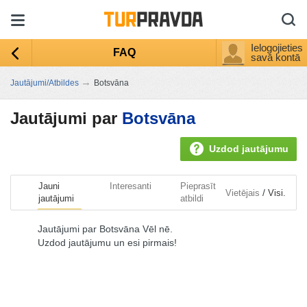
Ielogojieties
FAQ
savā kontā
→
Jautājumi/Atbildes
Botsvāna
Jautājumi par
Botsvāna
Uzdod jautājumu
Jauni
Interesanti
Pieprasīt
/
Vietējais
Visi.
jautājumi
atbildi
Jautājumi par Botsvāna Vēl nē.
Uzdod jautājumu un esi pirmais!