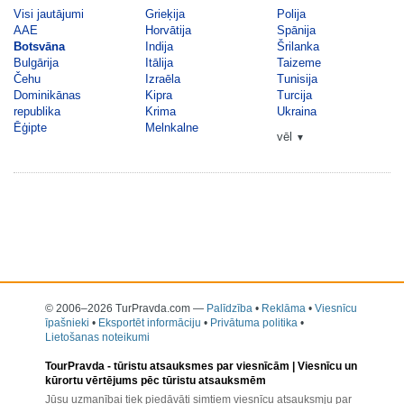
Visi jautājumi
Grieķija
Polija
AAE
Horvātija
Spānija
Botsvāna
Indija
Šrilanka
Bulgārija
Itālija
Taizeme
Čehu
Izraēla
Tunisija
Dominikānas
Kipra
Turcija
republika
Krima
Ukraina
Ēģipte
Melnkalne
vēl
▼
© 2006–2026 TurPravda.com
—
Palīdzība
•
Reklāma
•
Viesnīcu
īpašnieki
•
Eksportēt informāciju
•
Privātuma politika
•
Lietošanas noteikumi
TourPravda -
tūristu atsauksmes par viesnīcām
| Viesnīcu un
kūrortu vērtējums pēc tūristu atsauksmēm
Jūsu uzmanībai tiek piedāvāti simtiem viesnīcu atsauksmju par