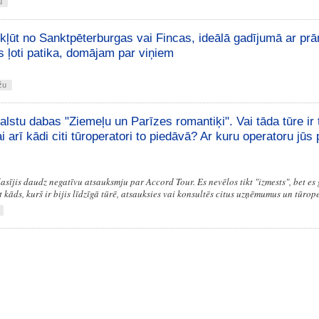
u
kļūt no Sanktpēterburgas vai Fincas, ideālā gadījumā ar pr
ļoti patika, domājam par viņiem
žu
alstu dabas "Ziemeļu un Parīzes romantiķi". Vai tāda tūre ir t
arī kādi citi tūroperatori to piedāvā? Ar kuru operatoru jūs 
sījis daudz negatīvu atsauksmju par Accord Tour. Es nevēlos tikt "izmests", bet es
kāds, kurš ir bijis līdzīgā tūrē, atsauksies vai konsultēs citus uzņēmumus un tūrop