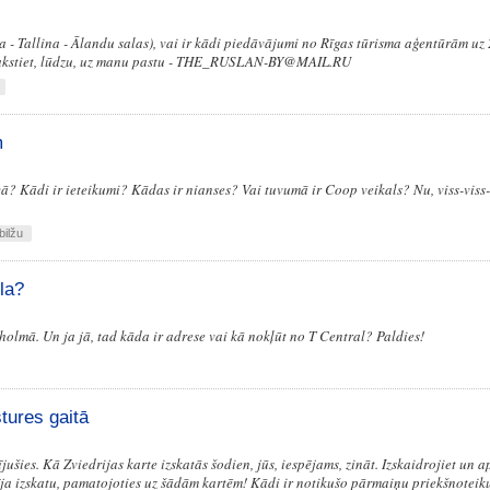
a - Tallina - Ālandu salas), vai ir kādi piedāvājumi no Rīgas tūrisma aģentūrām uz
akstiet, lūdzu, uz manu pastu -
THE_RUSLAN-BY@MAIL.RU
m
īcā? Kādi ir ieteikumi? Kādas ir nianses? Vai tuvumā ir Coop veikals? Nu, viss-viss-
bilžu
la?
kholmā. Un ja jā, tad kāda ir adrese vai kā nokļūt no T Central? Paldies!
stures gaitā
jušies. Kā Zviedrijas karte izskatās šodien, jūs, iespējams, zināt. Izskaidrojiet un a
īja izskatu, pamatojoties uz šādām kartēm! Kādi ir notikušo pārmaiņu priekšnotei