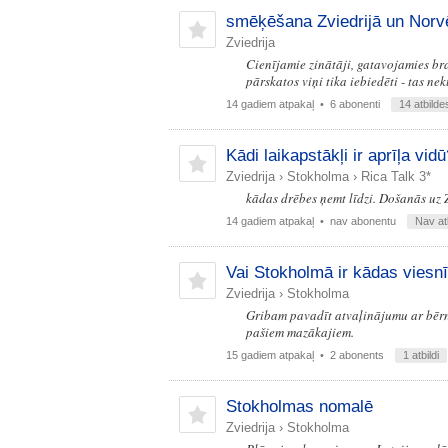
smēķēšana Zviedrijā un Norvē
Zviedrija
Cienījamie zinātāji, gatavojamies bra
pārskatos viņi tika iebiedēti - tas n
14 gadiem atpakaļ
• 6 abonenti
14 atbilde
Kādi laikapstākļi ir aprīļa vidū
Zviedrija
›
Stokholma
›
Rica Talk 3*
kādas drēbes ņemt līdzi. Došanās uz
14 gadiem atpakaļ
• nav abonentu
Nav at
Vai Stokholmā ir kādas viesn
Zviedrija
›
Stokholma
Gribam pavadīt atvaļinājumu ar bērn
pašiem mazākajiem.
15 gadiem atpakaļ
• 2 abonents
1 atbildi
Stokholmas nomalē
Zviedrija
›
Stokholma