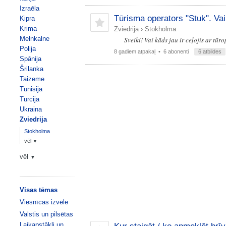
Izraēla
Tūrisma operators "Stuk". Vai 
Kipra
Krima
Zviedrija
›
Stokholma
Melnkalne
Sveiki! Vai kāds jau ir ceļojis ar tū
Polija
8 gadiem atpakaļ
• 6 abonenti
6 atbildes
Spānija
Šrilanka
Taizeme
Tunisija
Turcija
Ukraina
Zviedrija
Stokholma
vēl
▼
vēl
▼
Visas tēmas
Viesnīcas izvēle
Valstis un pilsētas
Laikapstākļi un