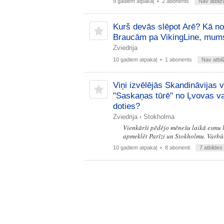
9 gadiem atpakaļ
• 2 abonents
Nav atbilž
Kurš devās slēpot Arē? Kā no
Braucām pa VikingLine, mums 
Zviedrija
10 gadiem atpakaļ
• 1 abonents
Nav atbil
Viņi izvēlējās Skandināvijas v
"Saskaņas tūrē" no Ļvovas vai 
doties?
Zviedrija
›
Stokholma
Vienkārši pēdējo mēnešu laikā esmu la
apmeklēt Parīzi un Stokholmu. Varbūt 
10 gadiem atpakaļ
• 8 abonenti
7 atbildes