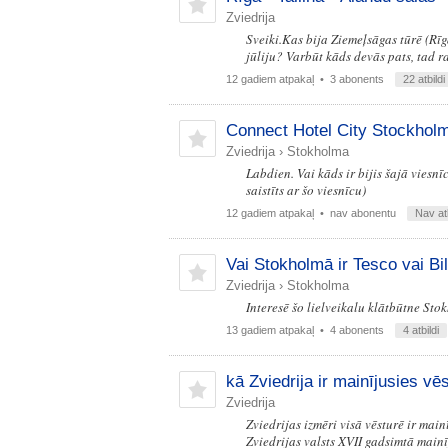
Zviedrija
Sveiki.Kas bija Ziemeļsāgas tūrē (Rīg
jūliju? Varbūt kāds devās pats, tad r
12 gadiem atpakaļ
• 3 abonents
22 atbildi
Connect Hotel City Stockhol
Zviedrija
›
Stokholma
Labdien. Vai kāds ir bijis šajā viesn
saistīts ar šo viesnīcu)
12 gadiem atpakaļ
• nav abonentu
Nav at
Vai Stokholmā ir Tesco vai Bil
Zviedrija
›
Stokholma
Interesē šo lielveikalu klātbūtne Sto
13 gadiem atpakaļ
• 4 abonents
4 atbildi
kā Zviedrija ir mainījusies vē
Zviedrija
Zviedrijas izmēri visā vēsturē ir mainī
Zviedrijas valsts XVII gadsimtā main