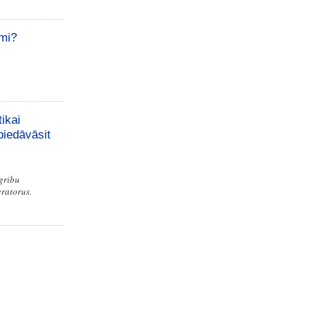
āmi?
ikai
piedāvāsit
 gribu
eratorus.