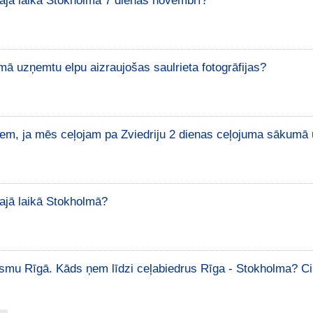
vajā laikā Stokholmā 7 dienas novembrī?
mā uzņemtu elpu aizraujošas saulrieta fotogrāfijas?
m, ja mēs ceļojam pa Zviedriju 2 dienas ceļojuma sākumā 
vajā laikā Stokholmā?
smu Rīgā. Kāds ņem līdzi ceļabiedrus Rīga - Stokholma? Ci