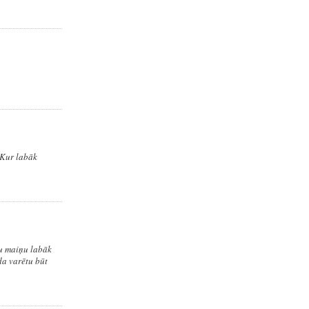
 Kur labāk
žu maiņu labāk
da varētu būt