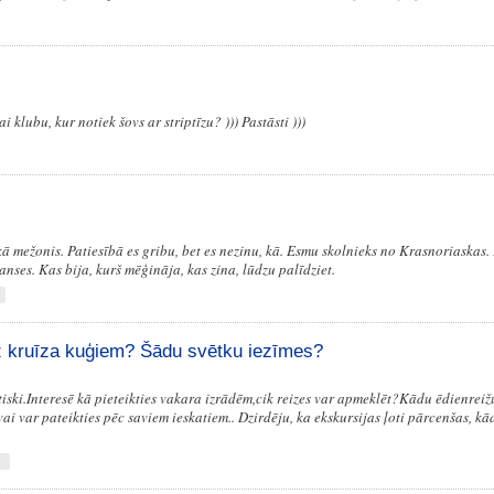
 klubu, kur notiek šovs ar striptīzu? ))) Pastāsti )))
ā mežonis. Patiesībā es gribu, bet es nezinu, kā. Esmu skolnieks no Krasnoriaskas.
ianses. Kas bija, kurš mēģināja, kas zina, lūdzu palīdziet.
z kruīza kuģiem? Šādu svētku iezīmes?
tiski.Interesē kā pieteikties vakara izrādēm,cik reizes var apmeklēt?Kādu ēdienrei
i var pateikties pēc saviem ieskatiem.. Dzirdēju, ka ekskursijas ļoti pārcenšas, kā
s