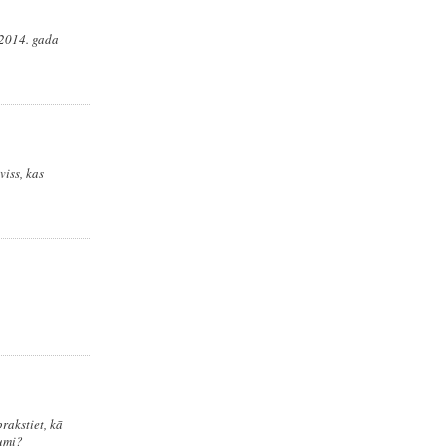
 2014. gada
viss, kas
prakstiet, kā
kumi?