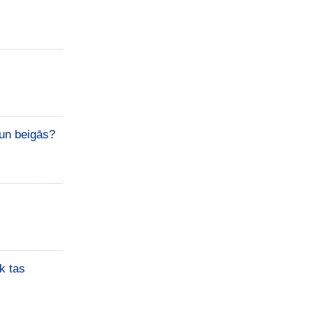
un beigās?
k tas