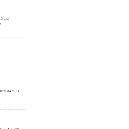
Un tad
u
mais baseins