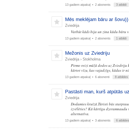
13 gadiem atpakaļ
• 2 abonents
3 atbildi
Mēs meklējam bāru ar šovu))
Zviedrija
Varbūt kāds bija un zina kādu bāru vai
13 gadiem atpakaļ
• 2 abonents
1 atbildi
Mežonis uz Zviedriju
Zviedrija
›
Stokholma
Pirmo reizi mūžā dodos uz Zviedriju k
kārtot vīzu, kas vajadzīgs, kādas ir n
13 gadiem atpakaļ
• 6 abonenti
8 atbildes
Pastāsti man, kurš atpūtās u
Zviedrija
Dodamies kruīzā.Tūristi būs starptau
izvēlēties? Kā kārtīgu dzeramnaudu va
alternatīva.
13 gadiem atpakaļ
• 3 abonents
6 atbilde