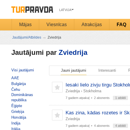
LATVIJA
Mājas
Viesnīcas
Atrakcijas
FAQ
→
Jautājumi/Atbildes
Zviedrija
Jautājumi par
Zviedrija
Visi jautājumi
Jauni jautājumi
Interesanti
P
AAE
Bulgārija
Iesaki lielo zivju tirgu Stokh
Čehu
Zviedrija
›
Stokholma
Dominikānas
7 gadiem atpakaļ
• 2 abonents
1 atbildi
republika
Ēģipte
Grieķija
Kas zina, kādas rozetes ir S
Horvātija
Zviedrija
Indija
7 gadiem atpakaļ
• 4 abonents
4 atbildi
Itālija