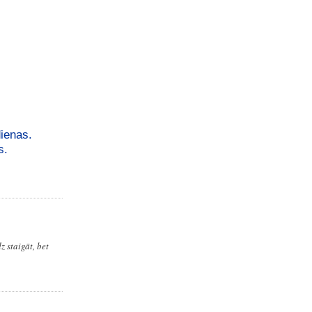
dienas.
s.
 staigāt, bet