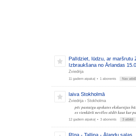
Palīdziet, lūdzu, ar maršrutu
Izbraukšana no Ārlandas 15.00
Zviedrija
11 gadiem atpakaļ
• 1 abonents
Nav atbil
laiva Stokholmā
Zviedrija
›
Stokholma
pēc pastaigu apskates ekskursijas būs
es vienkārši nevēlos sēdēt kaut kur pa
12 gadiem atpakaļ
• 3 abonents
3 atbildi
Rīga - Tallina - Ālandu salas