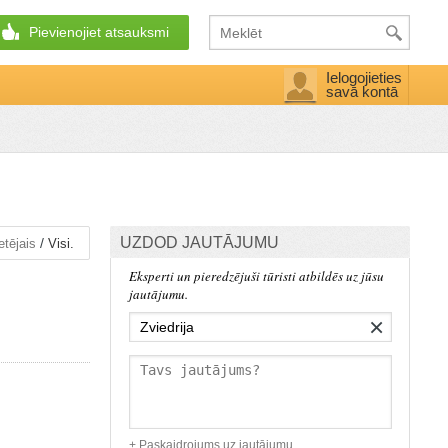
Pievienojiet atsauksmi
Ielogojieties
savā kontā
UZDOD JAUTĀJUMU
/
etējais
Visi.
Eksperti un pieredzējuši tūristi atbildēs uz jūsu
jautājumu.
×
+ Paskaidrojums uz jautājumu