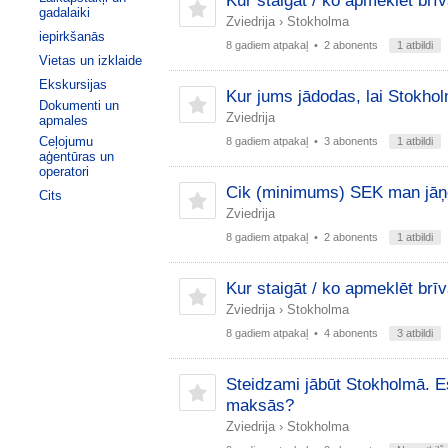
Kur staigāt / ko apmeklēt brī
gadalaiki
Zviedrija
›
Stokholma
iepirkšanās
8 gadiem atpakaļ
• 2 abonents
1 atbildi
Vietas un izklaide
Ekskursijas
Kur jums jādodas, lai Stokhol
Dokumenti un
Zviedrija
apmales
Ceļojumu
8 gadiem atpakaļ
• 3 abonents
1 atbildi
aģentūras un
operatori
Cik (minimums) SEK man jāņe
Cits
Zviedrija
8 gadiem atpakaļ
• 2 abonents
1 atbildi
Kur staigāt / ko apmeklēt brī
Zviedrija
›
Stokholma
8 gadiem atpakaļ
• 4 abonents
3 atbildi
Steidzami jābūt Stokholmā. E
maksās?
Zviedrija
›
Stokholma