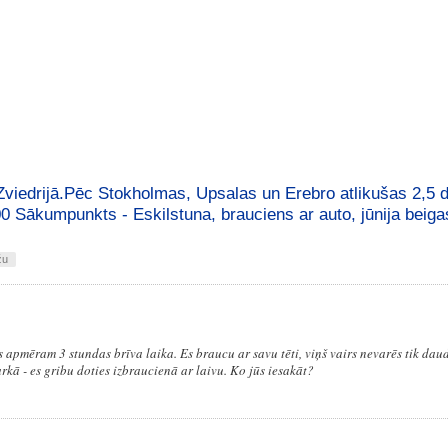
 Zviedrijā.Pēc Stokholmas, Upsalas un Erebro atlikušas 2,5 
 Sākumpunkts - Eskilstuna, brauciens ar auto, jūnija beiga
žu
 apmēram 3 stundas brīva laika. Es braucu ar savu tēti, viņš vairs nevarēs tik daudz
rkā - es gribu doties izbraucienā ar laivu. Ko jūs iesakāt?