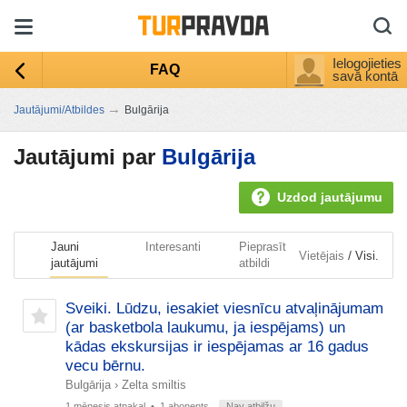
Ielogojieties
FAQ
savā kontā
→
Jautājumi/Atbildes
Bulgārija
Jautājumi par
Bulgārija
Uzdod jautājumu
Jauni
Interesanti
Pieprasīt
/
Vietējais
Visi.
jautājumi
atbildi
Sveiki. Lūdzu, iesakiet viesnīcu atvaļinājumam
(ar basketbola laukumu, ja iespējams) un
kādas ekskursijas ir iespējamas ar 16 gadus
vecu bērnu.
Bulgārija
›
Zelta smiltis
1 mēnesis atpakaļ
• 1 abonents
Nav atbilžu