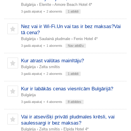
Bulgārija
›
Elenīte
›
Amore Beach Hotel 4*
3 gadā atpakaļ
• 2 abonents
1 atbildi
Nez vai ir Wi-Fi.Un vai tas ir bez maksas?Vai
tā cena?
Bulgārija
›
Saulainā pludmale
›
Fenix Hotel 4*
3 gadā atpakaļ
• 1 abonents
Nav atbilžu
Kur atrast valūtas mainītāju?
Bulgārija
›
Zelta smiltis
3 gadā atpakaļ
• 2 abonents
1 atbildi
Kur ir labākās cenas viesnīcām Bulgārijā?
Bulgārija
3 gadā atpakaļ
• 4 abonents
8 atbildes
Vai ir atsevišķi privāti pludmales krēsli, vai
saulessargi ir bez maksas?
Bulgārija
›
Zelta smiltis
›
Elpida Hotel 4*