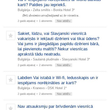
karti? Paldies jau iepriekš.
Bulgārija
›
Zelta smiltis
›
Bonita Hotel 3*
Drīz dosimies atvaļinājumā uz šo viesnīcu.
2 gadā atpakaļ
• 1 abonents
Nav atbilžu
Sakiet, lūdzu, vai Slavjanski viesnīcā
vakariņās ir iekļauti dzērieni vai tikai ūdens?
Vai jums ir jāiegādājas papildu dzērieni bārā,
lai pievienotu maltīti? Nekur viesnīcas
aprakstā tādu neatradu.
Bulgārija
›
Saulainā pludmale
›
Slavyanski Hotel 3*
2 gadā atpakaļ
• 2 abonents
Nav atbilžu
Labdien Vai istabā ir Wi-fi, ledusskapis un ir
iespējams norēķināties ar karti?
Bulgārija
›
Kranevo
›
DSK Hotel 1*
2 gadā atpakaļ
• 2 abonents
Nav atbilžu
Nav atsauksmju par brīvdienām viesnīcā