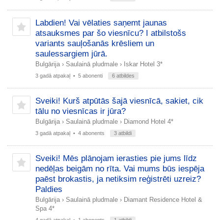
Labdien! Vai vēlaties saņemt jaunas
atsauksmes par šo viesnīcu? І atbilstošs
variants sauļošanās krēsliem un
saulessargiem jūrā.
Bulgārija
›
Saulainā pludmale
›
Iskar Hotel 3*
3 gadā atpakaļ
• 5 abonenti
6 atbildes
Sveiki! Kurš atpūtās šajā viesnīcā, sakiet, cik
tālu no viesnīcas ir jūra?
Bulgārija
›
Saulainā pludmale
›
Diamond Hotel 4*
3 gadā atpakaļ
• 4 abonents
3 atbildi
Sveiki! Mēs plānojam ierasties pie jums līdz
nedēļas beigām no rīta. Vai mums būs iespēja
paēst brokastis, ja netiksim reģistrēti uzreiz?
Paldies
Bulgārija
›
Saulainā pludmale
›
Diamant Residence Hotel &
Spa 4*