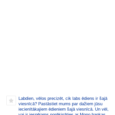
Labdien, vēlos precizēt, cik labs ēdiens ir šajā
viesnīcā? Pastāstiet mums par dažiem jūsu
iecienītākajiem ēdieniem šajā viesnīcā. Un vēl,
vai ir iespējams norēķināties ar Mono bankas