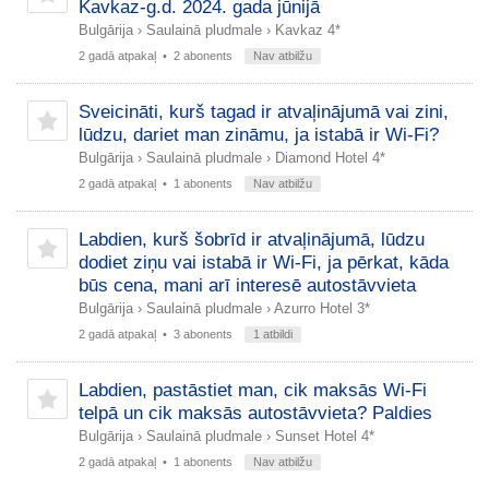
Kavkaz-g.d. 2024. gada jūnijā
Bulgārija
›
Saulainā pludmale
›
Kavkaz 4*
2 gadā atpakaļ
• 2 abonents
Nav atbilžu
Sveicināti, kurš tagad ir atvaļinājumā vai zini,
lūdzu, dariet man zināmu, ja istabā ir Wi-Fi?
Bulgārija
›
Saulainā pludmale
›
Diamond Hotel 4*
2 gadā atpakaļ
• 1 abonents
Nav atbilžu
Labdien, kurš šobrīd ir atvaļinājumā, lūdzu
dodiet ziņu vai istabā ir Wi-Fi, ja pērkat, kāda
būs cena, mani arī interesē autostāvvieta
Bulgārija
›
Saulainā pludmale
›
Azurro Hotel 3*
2 gadā atpakaļ
• 3 abonents
1 atbildi
Labdien, pastāstiet man, cik maksās Wi-Fi
telpā un cik maksās autostāvvieta? Paldies
Bulgārija
›
Saulainā pludmale
›
Sunset Hotel 4*
2 gadā atpakaļ
• 1 abonents
Nav atbilžu