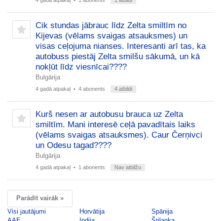
4 gadā atpakaļ
• 1 abonents
1 atbildi
Cik stundas jābrauc līdz Zelta smiltīm no
Kijevas (vēlams svaigas atsauksmes) un
visas ceļojuma nianses. Interesanti arī tas, ka
autobuss piestāj Zelta smilšu sākumā, un kā
nokļūt līdz viesnīcai????
Bulgārija
4 gadā atpakaļ
• 4 abonents
4 atbildi
Kurš nesen ar autobusu brauca uz Zelta
smiltīm. Mani interesē ceļā pavadītais laiks
(vēlams svaigas atsauksmes). Caur Čerņivci
un Odesu tagad????
Bulgārija
4 gadā atpakaļ
• 1 abonents
Nav atbilžu
Parādīt vairāk »
Visi jautājumi
Horvātija
Spānija
AAE
Indija
Šrilanka