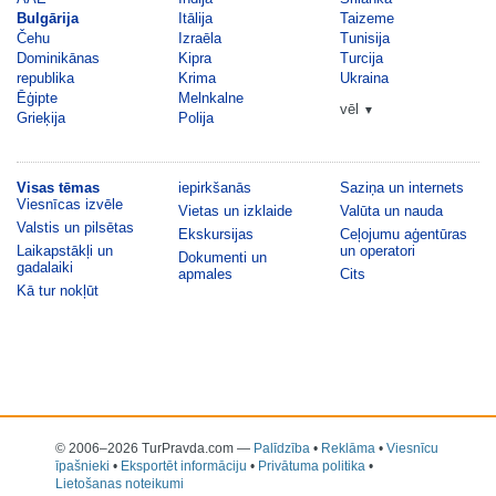
Bulgārija
Itālija
Taizeme
Čehu
Izraēla
Tunisija
Dominikānas
Kipra
Turcija
republika
Krima
Ukraina
Ēģipte
Melnkalne
vēl
▼
Grieķija
Polija
Visas tēmas
iepirkšanās
Saziņa un internets
Viesnīcas izvēle
Vietas un izklaide
Valūta un nauda
Valstis un pilsētas
Ekskursijas
Ceļojumu aģentūras
Laikapstākļi un
un operatori
Dokumenti un
gadalaiki
apmales
Cits
Kā tur nokļūt
© 2006–2026 TurPravda.com
—
Palīdzība
•
Reklāma
•
Viesnīcu
īpašnieki
•
Eksportēt informāciju
•
Privātuma politika
•
Lietošanas noteikumi