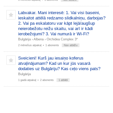
Labvakar. Mani interesē: 1. Vai visi baseini,
ieskaitot attēlā redzamo slidkalniņu, darbojas?
2. Vai pa eskalatoru var kāpt lejā/augšup
neierobežotu reižu skaitu, vai arī ir kādi
ierobežojumi? 3. Vai numurā ir Wi-Fi?
Bulgārija
›
Albena
›
Orchidea Complex 3*
2 mēnešus atpakaļ
• 1 abonents
Nav atbilžu
Sveicieni! Kurš jau iesaiņo koferus
atvaļinājumam? Kad un kur jūs vasarā
dodaties uz Bulgāriju? Kas ceļo viens pats?
Bulgārija
1 gadā atpakaļ
• 2 abonents
1 atbildi