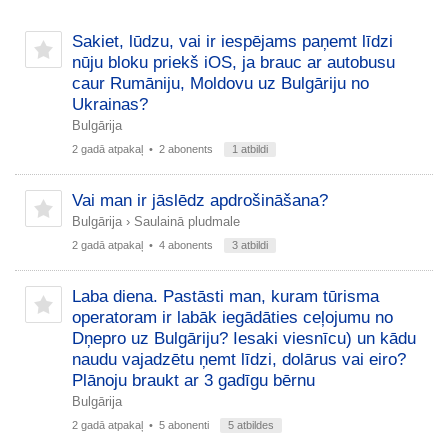
Sakiet, lūdzu, vai ir iespējams paņemt līdzi
nūju bloku priekš iOS, ja brauc ar autobusu
caur Rumāniju, Moldovu uz Bulgāriju no
Ukrainas?
Bulgārija
2 gadā atpakaļ
• 2 abonents
1 atbildi
Vai man ir jāslēdz apdrošināšana?
Bulgārija
›
Saulainā pludmale
2 gadā atpakaļ
• 4 abonents
3 atbildi
Laba diena. Pastāsti man, kuram tūrisma
operatoram ir labāk iegādāties ceļojumu no
Dņepro uz Bulgāriju? Iesaki viesnīcu) un kādu
naudu vajadzētu ņemt līdzi, dolārus vai eiro?
Plānoju braukt ar 3 gadīgu bērnu
Bulgārija
2 gadā atpakaļ
• 5 abonenti
5 atbildes