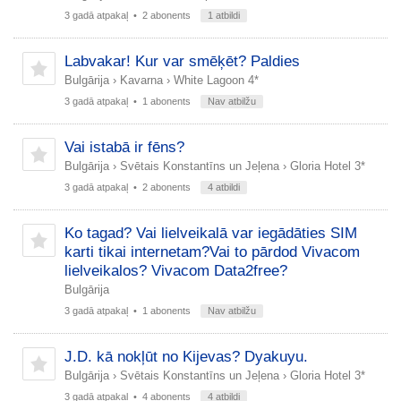
3 gadā atpakaļ
• 2 abonents
1 atbildi
Labvakar! Kur var smēķēt? Paldies
Bulgārija
›
Kavarna
›
White Lagoon 4*
3 gadā atpakaļ
• 1 abonents
Nav atbilžu
Vai istabā ir fēns?
Bulgārija
›
Svētais Konstantīns un Jeļena
›
Gloria Hotel 3*
3 gadā atpakaļ
• 2 abonents
4 atbildi
Ko tagad? Vai lielveikalā var iegādāties SIM
karti tikai internetam?Vai to pārdod Vivacom
lielveikalos? Vivacom Data2free?
Bulgārija
3 gadā atpakaļ
• 1 abonents
Nav atbilžu
J.D. kā nokļūt no Kijevas? Dyakuyu.
Bulgārija
›
Svētais Konstantīns un Jeļena
›
Gloria Hotel 3*
3 gadā atpakaļ
• 4 abonents
4 atbildi