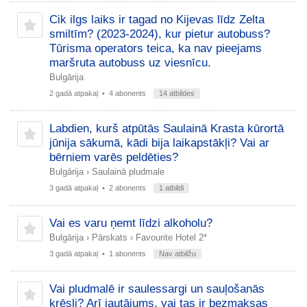
Cik ilgs laiks ir tagad no Kijevas līdz Zelta
smiltīm? (2023-2024), kur pietur autobuss?
Tūrisma operators teica, ka nav pieejams
maršruta autobuss uz viesnīcu.
Bulgārija
2 gadā atpakaļ
• 4 abonents
14 atbildes
Labdien, kurš atpūtās Saulainā Krasta kūrortā
jūnija sākumā, kādi bija laikapstākļi? Vai ar
bērniem varēs peldēties?
Bulgārija
›
Saulainā pludmale
3 gadā atpakaļ
• 2 abonents
1 atbildi
Vai es varu ņemt līdzi alkoholu?
Bulgārija
›
Pārskats
›
Favourite Hotel 2*
3 gadā atpakaļ
• 1 abonents
Nav atbilžu
Vai pludmalē ir saulessargi un sauļošanās
krēsli? Arī jautājums, vai tas ir bezmaksas