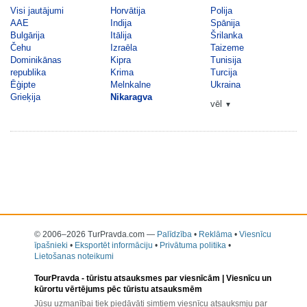
Visi jautājumi
Horvātija
Polija
AAE
Indija
Spānija
Bulgārija
Itālija
Šrilanka
Čehu
Izraēla
Taizeme
Dominikānas
Kipra
Tunisija
republika
Krima
Turcija
Ēģipte
Melnkalne
Ukraina
Grieķija
Nikaragva
vēl
▼
© 2006–2026 TurPravda.com
—
Palīdzība
•
Reklāma
•
Viesnīcu
īpašnieki
•
Eksportēt informāciju
•
Privātuma politika
•
Lietošanas noteikumi
TourPravda -
tūristu atsauksmes par viesnīcām
| Viesnīcu un
kūrortu vērtējums pēc tūristu atsauksmēm
Jūsu uzmanībai tiek piedāvāti simtiem viesnīcu atsauksmju par