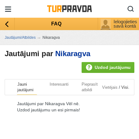
Ielogojieties
FAQ
savā kontā
→
Jautājumi/Atbildes
Nikaragva
Jautājumi par
Nikaragva
Uzdod jautājumu
Jauni
Interesanti
Pieprasīt
/
Vietējais
Visi.
jautājumi
atbildi
Jautājumi par Nikaragva Vēl nē.
Uzdod jautājumu un esi pirmais!