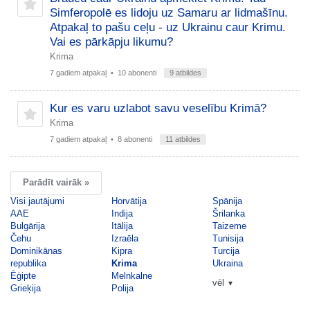
Simferopolē es lidoju uz Samaru ar lidmašīnu.
Atpakaļ to pašu ceļu - uz Ukrainu caur Krimu.
Vai es pārkāpju likumu?
Krima
7 gadiem atpakaļ
• 10 abonenti
9 atbildes
Kur es varu uzlabot savu veselību Krimā?
Krima
7 gadiem atpakaļ
• 8 abonenti
11 atbildes
Parādīt vairāk »
Visi jautājumi
Horvātija
Spānija
AAE
Indija
Šrilanka
Bulgārija
Itālija
Taizeme
Čehu
Izraēla
Tunisija
Dominikānas
Kipra
Turcija
republika
Krima
Ukraina
Ēģipte
Melnkalne
vēl
▼
Grieķija
Polija