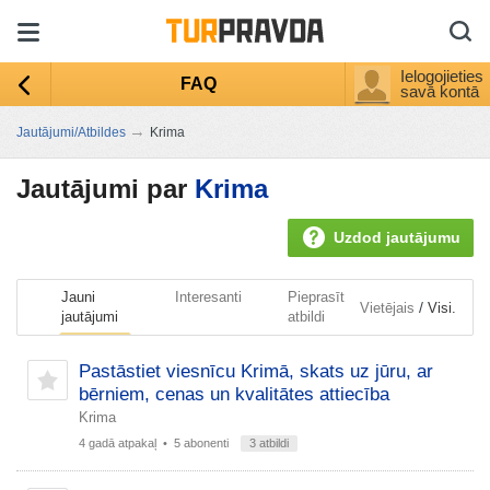
Ielogojieties
FAQ
savā kontā
→
Jautājumi/Atbildes
Krima
Jautājumi par
Krima
Uzdod jautājumu
Jauni
Interesanti
Pieprasīt
/
Vietējais
Visi.
jautājumi
atbildi
Pastāstiet viesnīcu Krimā, skats uz jūru, ar
bērniem, cenas un kvalitātes attiecība
Krima
4 gadā atpakaļ
• 5 abonenti
3 atbildi