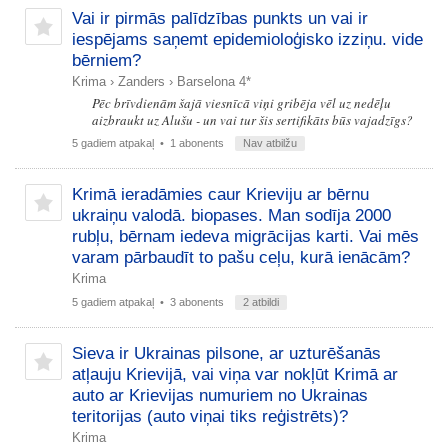
Vai ir pirmās palīdzības punkts un vai ir
iespējams saņemt epidemioloģisko izziņu. vide
bērniem?
Krima
›
Zanders
›
Barselona 4*
Pēc brīvdienām šajā viesnīcā viņi gribēja vēl uz nedēļu
aizbraukt uz Alušu - un vai tur šis sertifikāts būs vajadzīgs?
5 gadiem atpakaļ
• 1 abonents
Nav atbilžu
Krimā ieradāmies caur Krieviju ar bērnu
ukraiņu valodā. biopases. Man sodīja 2000
rubļu, bērnam iedeva migrācijas karti. Vai mēs
varam pārbaudīt to pašu ceļu, kurā ienācām?
Krima
5 gadiem atpakaļ
• 3 abonents
2 atbildi
Sieva ir Ukrainas pilsone, ar uzturēšanās
atļauju Krievijā, vai viņa var nokļūt Krimā ar
auto ar Krievijas numuriem no Ukrainas
teritorijas (auto viņai tiks reģistrēts)?
Krima