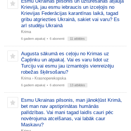
Esmu Ukrainas pilsonis un uzturēšanās atļauja
Krievijā, jau esmu iebraucis un izceļojis no
Krievijas Federācijas karantīnas laikā, tagad
gribu atgriezties Ukrainā, sakiet vai varu? Es
arī studēju Ukrainā
Krima
6 gadiem atpakaļ
• 6 abonenti
11 atbildes
Augusta sākumā es ceļoju no Krimas uz
Čapļinku un atpakaļ. Vai es varu lidot uz
Turciju vai esmu jau izmantojis vienreizēju
robežas šķērsošanu?
Krima
›
Krasnoperekopska
6 gadiem atpakaļ
• 6 abonenti
13 atbildes
Esmu Ukrainas pilsonis, man jānokļūst Krimā,
bet man nav apstiprinātas humānās
palīdzības. Vai mani tagad laidīs cauri pēc
novērojuma atcelšanas, vai labāk caur
Maskavu?
Krima