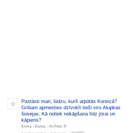
Pastāsti man, lūdzu, kurš atpūtās Koreizā?
Gribam apmesties dzīvoklī tieši virs Alupkas
šosejas. Kā notiek nokāpšana līdz jūrai un
kāpiens?
Krima
›
Koreiz
›
Ai-Petri 3*