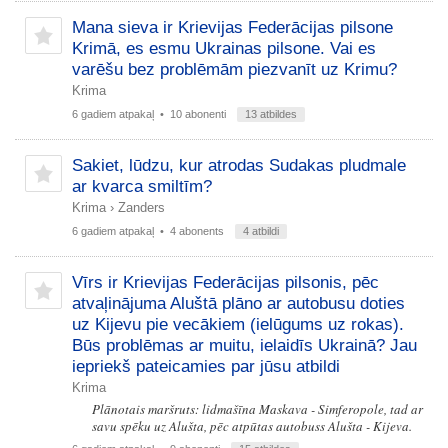
Mana sieva ir Krievijas Federācijas pilsone
Krimā, es esmu Ukrainas pilsone. Vai es
varēšu bez problēmām piezvanīt uz Krimu?
Krima
6 gadiem atpakaļ
• 10 abonenti
13 atbildes
Sakiet, lūdzu, kur atrodas Sudakas pludmale
ar kvarca smiltīm?
Krima
›
Zanders
6 gadiem atpakaļ
• 4 abonents
4 atbildi
Vīrs ir Krievijas Federācijas pilsonis, pēc
atvaļinājuma Aluštā plāno ar autobusu doties
uz Kijevu pie vecākiem (ielūgums uz rokas).
Būs problēmas ar muitu, ielaidīs Ukrainā? Jau
iepriekš pateicamies par jūsu atbildi
Krima
Plānotais maršruts: lidmašīna Maskava - Simferopole, tad ar
savu spēku uz Alušta, pēc atpūtas autobuss Alušta - Kijeva.