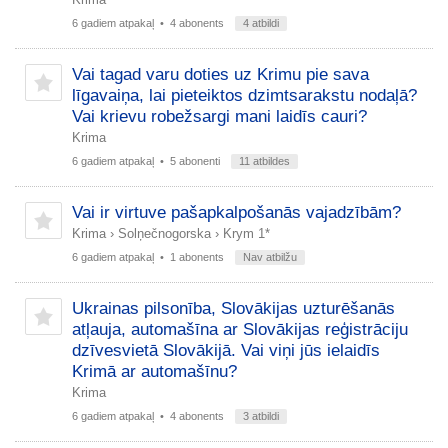
6 gadiem atpakaļ
• 4 abonents
4 atbildi
Vai tagad varu doties uz Krimu pie sava
līgavaiņa, lai pieteiktos dzimtsarakstu nodaļā?
Vai krievu robežsargi mani laidīs cauri?
Krima
6 gadiem atpakaļ
• 5 abonenti
11 atbildes
Vai ir virtuve pašapkalpošanās vajadzībām?
Krima
›
Solņečnogorska
›
Krym 1*
6 gadiem atpakaļ
• 1 abonents
Nav atbilžu
Ukrainas pilsonība, Slovākijas uzturēšanās
atļauja, automašīna ar Slovākijas reģistrāciju
dzīvesvietā Slovākijā. Vai viņi jūs ielaidīs
Krimā ar automašīnu?
Krima
6 gadiem atpakaļ
• 4 abonents
3 atbildi