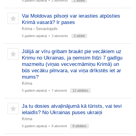
5 gadiem atpakaļ
• 2 abonents
1 atbildi
Vai Moldovas pilsoņi var ierasties atpūsties
Krimā vasarā? Ir pases
Krima
›
Sevastopols
5 gadiem atpakaļ
• 3 abonents
2 atbildi
Jūlijā ar vīru gribam braukt pie vecākiem uz
Krimu no Ukrainas, ja ņemsim līdzi 7 gadīgu
mazmeitu (viņas vecvecmāmiņu Krimā) un
būs vecāku pilnvara, vai viņa drīkstēs iet ar
mums?
Krima
5 gadiem atpakaļ
• 7 abonenti
12 atbildes
Ja tu dosies atvaļinājumā kā tūrists, vai tevi
ielaidīs? No Ukrainas puses ukraiņi
Krima
5 gadiem atpakaļ
• 8 abonenti
8 atbildes