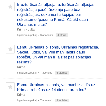
Ir uzturēšanās atļauja, uzturēšanās atļaujas
reģistrācija pasē, ārzemju pase bez
reģistrācijas, dokumentu kopijas par
nekustamo īpašumu Krimā. Kā tikt cauri
Ukrainas muitai?
Krima
›
Jalta
6 gadiem atpakaļ
• 3 abonents
4 atbildi
Esmu Ukrainas pilsonis, Ukrainas reģistrācija.
Sakiet, lūdzu, vai viņi mani laidīs cauri
robežai, un vai man ir jāiziet pašizolācijas
režīms?
Krima
6 gadiem atpakaļ
• 7 abonenti
6 atbildes
Esmu Ukrainas pilsonis, vai mani izlaidīs uz
Krimas robežas uz 14 dienu karantīnu?
Krima
6 gadiem atpakaļ
• 7 abonenti
9 atbildes