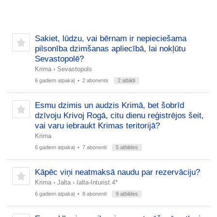
Sakiet, lūdzu, vai bērnam ir nepieciešama
pilsonība dzimšanas apliecībā, lai nokļūtu
Sevastopolē?
Krima
›
Sevastopols
6 gadiem atpakaļ
• 2 abonents
2 atbildi
Esmu dzimis un audzis Krimā, bet šobrīd
dzīvoju Krivoj Rogā, citu dienu reģistrējos šeit,
vai varu iebraukt Krimas teritorijā?
Krima
6 gadiem atpakaļ
• 7 abonenti
5 atbildes
Kāpēc viņi neatmaksā naudu par rezervāciju?
Krima
›
Jalta
›
Ialta-Inturist 4*
6 gadiem atpakaļ
• 8 abonenti
9 atbildes