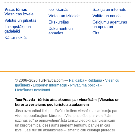
Visas tēmas
iepirkšanās
Saziņa un internets
Viesnīcas izvēle
Vietas un izklaide
Valūta un nauda
Valstis un pilsētas
Ekskursijas
Ceļojumu aģentūras
Laikapstākļi un
un operatori
Dokumenti un
gadalaiki
apmales
Cits
Kā tur nokļūt
© 2006–2026 TurPravda.com
—
Palīdzība
•
Reklāma
•
Viesnīcu
īpašnieki
•
Eksportēt informāciju
•
Privātuma politika
•
Lietošanas noteikumi
TourPravda -
tūristu atsauksmes par viesnīcām
| Viesnīcu un
kūrortu vērtējums pēc tūristu atsauksmēm
Jūsu uzmanībai tiek piedāvāti simtiem viesnīcu atsauksmju par
visiem populārajiem kūrortiem.Visu patiesību par viesnīcām
uzzināsiet "no pirmavotiem".Īstu tūristu viedokļi par viesnīcām
un kūrortiem palīdzēs jums pieņemt lēmumu par viesnīcas
izvēli.Lasi tūristu atsauksmes – izmanto citu ceļotāju pieredzi!