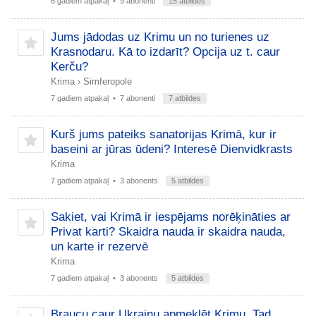
6 gadiem atpakaļ
• 9 abonenti
15 atbildes
Jums jādodas uz Krimu un no turienes uz
Krasnodaru. Kā to izdarīt? Opcija uz t. caur
Kerču?
Krima
›
Simferopole
7 gadiem atpakaļ
• 7 abonenti
7 atbildes
Kurš jums pateiks sanatorijas Krimā, kur ir
baseini ar jūras ūdeni? Interesē Dienvidkrasts
Krima
7 gadiem atpakaļ
• 3 abonents
5 atbildes
Sakiet, vai Krimā ir iespējams norēķināties ar
Privat karti? Skaidra nauda ir skaidra nauda, ​​
un karte ir rezervē
Krima
7 gadiem atpakaļ
• 3 abonents
5 atbildes
Braucu caur Ukrainu apmeklēt Krimu. Tad