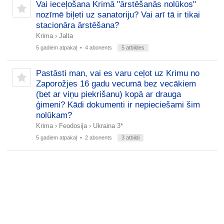
Vai ieceļošana Krimā "ārstēšanās nolūkos"
nozīmē biļeti uz sanatoriju? Vai arī tā ir tikai
stacionāra ārstēšana?
Krima
›
Jalta
5 gadiem atpakaļ
• 4 abonents
5 atbildes
Pastāsti man, vai es varu ceļot uz Krimu no
Zaporožjes 16 gadu vecumā bez vecākiem
(bet ar viņu piekrišanu) kopā ar drauga
ģimeni? Kādi dokumenti ir nepieciešami šim
nolūkam?
Krima
›
Feodosija
›
Ukraina 3*
5 gadiem atpakaļ
• 2 abonents
3 atbildi