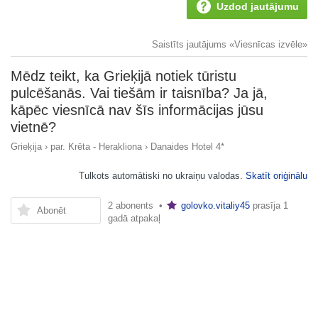
Uzdod jautājumu
Saistīts jautājums «Viesnīcas izvēle»
Mēdz teikt, ka Grieķijā notiek tūristu
pulcēšanās. Vai tiešām ir taisnība? Ja jā,
kāpēc viesnīcā nav šīs informācijas jūsu
vietnē?
Grieķija
›
par. Krēta - Herakliona
›
Danaides Hotel 4*
Tulkots automātiski no ukraiņu valodas.
Skatīt oriģinālu
2 abonents •
golovko.vitaliy45
prasīja
1
Abonēt
gadā atpakaļ