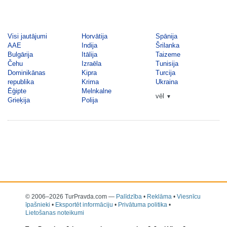
Visi jautājumi
Horvātija
Spānija
AAE
Indija
Šrilanka
Bulgārija
Itālija
Taizeme
Čehu
Izraēla
Tunisija
Dominikānas
Kipra
Turcija
republika
Krima
Ukraina
Ēģipte
Melnkalne
vēl
▼
Grieķija
Polija
© 2006–2026 TurPravda.com
—
Palīdzība
•
Reklāma
•
Viesnīcu
īpašnieki
•
Eksportēt informāciju
•
Privātuma politika
•
Lietošanas noteikumi