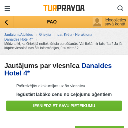
Ielogojieties
FAQ
savā kontā
→
→
→
Jautājumi/Atbildes
Grieķija
par. Krēta - Herakliona
→
Danaides Hotel 4*
Mēdz teikt, ka Grieķijā notiek tūristu pulcēšanās. Vai tiešām ir taisnība? Ja jā,
kāpēc viesnīcā nav šīs informācijas jūsu vietnē?.
Jautājums par viesnīca
Danaides
Hotel 4*
Pašreizējās ekskursijas uz šo viesnīcu
Iegūstiet labāko cenu no ceļojumu aģentiem
IESNIEDZIET SAVU PIETEIKUMU