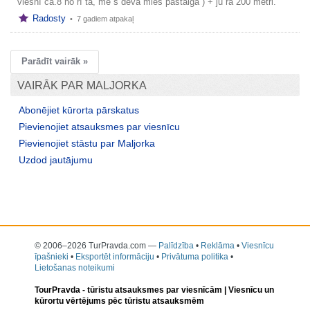
viesnī cā.8 no rī ta, mē s devā mies pastaigā ) + jū ra 200 metri.
Radosty
•
7 gadiem atpakaļ
Parādīt vairāk »
VAIRĀK PAR MALJORKA
Abonējiet kūrorta pārskatus
Pievienojiet atsauksmes par viesnīcu
Pievienojiet stāstu par Maljorka
Uzdod jautājumu
© 2006–2026 TurPravda.com
—
Palīdzība
•
Reklāma
•
Viesnīcu
īpašnieki
•
Eksportēt informāciju
•
Privātuma politika
•
Lietošanas noteikumi
TourPravda -
tūristu atsauksmes par viesnīcām
| Viesnīcu un
kūrortu vērtējums pēc tūristu atsauksmēm