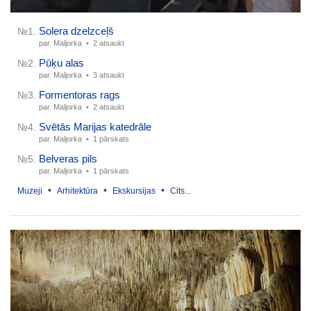
Solera dzelzceļš
№1.
par. Maljorka •
2 atsaukt
Pūķu alas
№2.
par. Maljorka •
3 atsaukt
Formentoras rags
№3.
par. Maljorka •
2 atsaukt
Svētās Marijas katedrāle
№4.
par. Maljorka •
1 pārskats
Belveras pils
№5.
par. Maljorka •
1 pārskats
•
•
•
Muzeji
Arhitektūra
Ekskursijas
Cits...