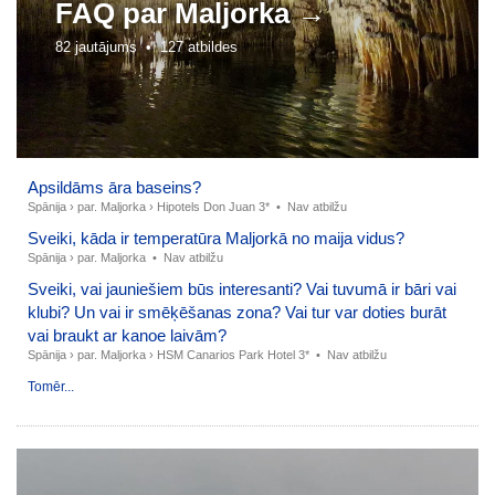
FAQ par
Maljorka →
82 jautājums •
127 atbildes
Apsildāms āra baseins?
Spānija
›
par. Maljorka
›
Hipotels Don Juan 3*
•
Nav atbilžu
Sveiki, kāda ir temperatūra Maljorkā no maija vidus?
Spānija
›
par. Maljorka
•
Nav atbilžu
Sveiki, vai jauniešiem būs interesanti? Vai tuvumā ir bāri vai
klubi? Un vai ir smēķēšanas zona? Vai tur var doties burāt
vai braukt ar kanoe laivām?
Spānija
›
par. Maljorka
›
HSM Canarios Park Hotel 3*
•
Nav atbilžu
Tomēr...