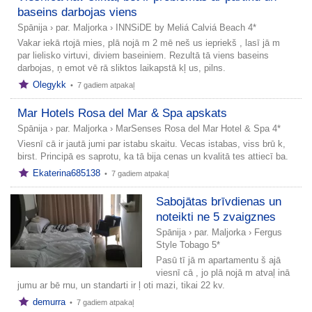
baseins darbojas viens
Spānija
›
par. Maljorka
›
INNSiDE by Meliá Calviá Beach 4*
Vakar iekā rtojā mies, plā nojā m 2 mē neš us iepriekš , lasī jā m
par lielisko virtuvi, diviem baseiniem. Rezultā tā viens baseins
darbojas, ņ emot vē rā sliktos laikapstā kļ us, pilns.
Olegykk
•
7 gadiem atpakaļ
Mar Hotels Rosa del Mar & Spa apskats
Spānija
›
par. Maljorka
›
MarSenses Rosa del Mar Hotel & Spa 4*
Viesnī cā ir jautā jumi par istabu skaitu. Vecas istabas, viss brū k,
birst. Principā es saprotu, ka tā bija cenas un kvalitā tes attiecī ba.
Ekaterina685138
•
7 gadiem atpakaļ
Sabojātas brīvdienas un
noteikti ne 5 zvaigznes
Spānija
›
par. Maljorka
›
Fergus
Style Tobago 5*
Pasū tī jā m apartamentu š ajā
viesnī cā , jo plā nojā m atvaļ inā
jumu ar bē rnu, un standarti ir ļ oti mazi, tikai 22 kv.
demurra
•
7 gadiem atpakaļ