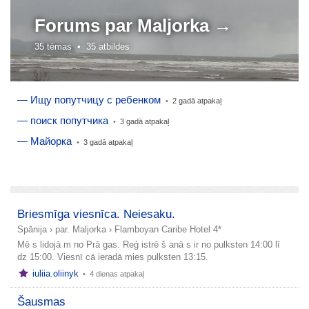
Forums par
Maljorka →
35 tēmas •
35 atbildes
— Ищу попутчицу с ребенком
•
2 gadā atpakaļ
— поиск попутчика
•
3 gadā atpakaļ
— Майорка
•
3 gadā atpakaļ
pievienot stāstu
Briesmīga viesnīca. Neiesaku.
Spānija
›
par. Maljorka
›
Flamboyan Caribe Hotel 4*
Mē s lidojā m no Prā gas. Reģ istrē š anā s ir no pulksten 14:00 lī
dz 15:00. Viesnī cā ieradā mies pulksten 13:15.
iuliia.oliinyk
•
4 dienas atpakaļ
Šausmas