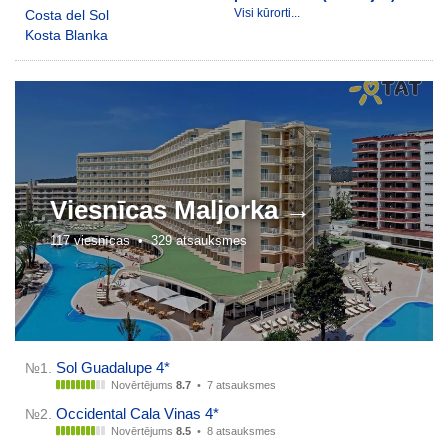
Visi kūrorti...
Costa del Sol
Kosta Blanka
Viesnīcas
Maljorka →
117 viesnīcas •
329 atsauksmes
Sol Guadalupe 4*
№1.
Novērtējums
8.7
•
7 atsauksmes
Occidental Cala Vinas 4*
№2.
Novērtējums
8.5
•
8 atsauksmes