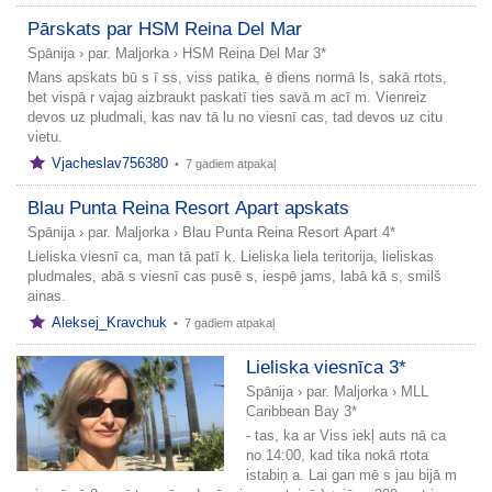
Pārskats par HSM Reina Del Mar
Spānija
›
par. Maljorka
›
HSM Reina Del Mar 3*
Mans apskats bū s ī ss, viss patika, ē diens normā ls, sakā rtots,
bet vispā r vajag aizbraukt paskatī ties savā m acī m. Vienreiz
devos uz pludmali, kas nav tā lu no viesnī cas, tad devos uz citu
vietu.
Vjacheslav756380
•
7 gadiem atpakaļ
Blau Punta Reina Resort Apart apskats
Spānija
›
par. Maljorka
›
Blau Punta Reina Resort Apart 4*
Lieliska viesnī ca, man tā patī k. Lieliska liela teritorija, lieliskas
pludmales, abā s viesnī cas pusē s, iespē jams, labā kā s, smilš
ainas.
Aleksej_Kravchuk
•
7 gadiem atpakaļ
Lieliska viesnīca 3*
Spānija
›
par. Maljorka
›
MLL
Caribbean Bay 3*
- tas, ka ar Viss iekļ auts nā ca
no 14:00, kad tika nokā rtota
istabiņ a. Lai gan mē s jau bijā m