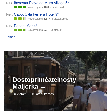
Iberostar Playa de Muro Village 5*
№3.
Novērtējums
10.0
•
2 atsaukt
Cabot Cala Ferrera Hotel 3*
№4.
Novērtējums
8.3
•
8 atsauksmes
Ponent Mar 4*
№5.
Novērtējums
9.3
•
3 atsaukt
Tomēr...
Dostoprim
čat
elnos
ty
Maljorka →
20 vietām •
10 atsauksmes