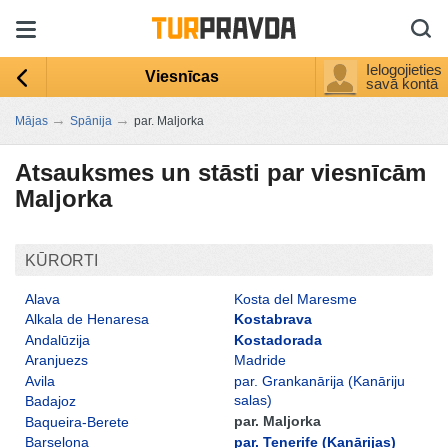
Ielogojieties
Viesnīcas
savā kontā
→
→
Mājas
Spānija
par. Maljorka
Atsauksmes un stāsti par viesnīcām
Maljorka
KŪRORTI
Alava
Kosta del Maresme
Alkala de Henaresa
Kostabrava
Andalūzija
Kostadorada
Aranjuezs
Madride
Avila
par. Grankanārija (Kanāriju
salas)
Badajoz
par. Maljorka
Baqueira-Berete
par. Tenerife (Kanārijas)
Barselona