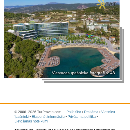
Viesnīcas īpašnieka fotogrāfija: 48
© 2006–2026 TurPravda.com
—
Palīdzība
•
Reklāma
•
Viesnīcu
īpašnieki
•
Eksportēt informāciju
•
Privātuma politika
•
Lietošanas noteikumi