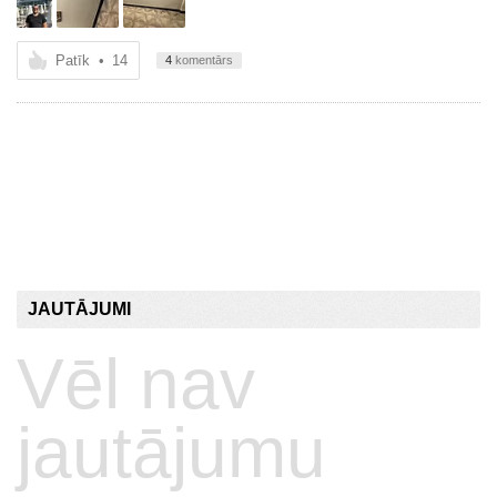
Patīk
•
14
4
komentārs
JAUTĀJUMI
Vēl nav
jautājumu