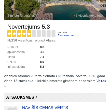
3 tūristu fotogrāfijas
48 viesnīcnieka foto
Novērtējums
5.3
pamatā
7 atsauksmes
№256
viesnīcas reitingā Alanja
Numurs
8.8
apkalpošana
3.5
Tīrība
7.1
Uzturs
8.9
Infrastruktūra
5.3
Viesnīca atrodas kūrorta ciematā Okurdzhala. Atvērts 2020. gadā.
Viena 13 stāvu ēka. Lieliski piemērots ģimenēm ar bērniem.
Vairāk
→
ATSAUKSMES 7
NAV ŠĪS CENAS VĒRTS