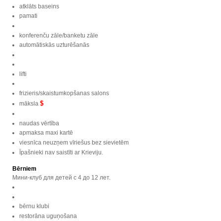
atklāts baseins
pamati
konferenču zāle/banketu zāle
automātiskās uzturēšanās
lifti
frizieris/skaistumkopšanas salons
$
māksla
naudas vērtība
apmaksa maxi kartē
viesnīca neuzņem vīriešus bez sievietēm
Īpašnieki nav saistīti ar Krieviju.
Bērniem
Мини-клуб для детей с 4 до 12 лет.
bērnu klubi
restorāna uguņošana