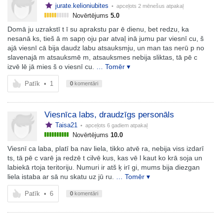
jurate.kelioniubites
• apceļots
2 mēnešus atpakaļ
Novērtējums
5.0
Domā ju uzrakstī t ī su aprakstu par ē dienu, bet redzu, ka
nesanā ks, tieš ā m sapņ oju par atvaļ inā jumu par viesnī cu, š
ajā viesnī cā bija daudz labu atsauksmju, un man tas nerū p no
slavenajā m atsauksmē m, atsauksmes nebija sliktas, tā pē c
izvē lē jā mies š o viesnī cu.
… Tomēr ▾
Patīk
•
1
0
komentāri
Viesnīca labs, draudzīgs personāls
Taisa21
• apceļots
6 gadiem atpakaļ
Novērtējums
10.0
Viesnī ca laba, platī ba nav liela, tikko atvē ra, nebija viss izdarī
ts, tā pē c varē ja redzē t cilvē kus, kas vē l kaut ko krā soja un
labiekā rtoja teritoriju. Numuri ir atš ķ irī gi, mums bija diezgan
liela istaba ar sā nu skatu uz jū ru.
… Tomēr ▾
Patīk
•
6
0
komentāri