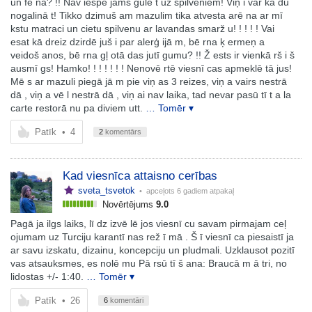
un fē na? !! Nav iespē jams gulē t uz spilveniem! Viņ i var kā du
nogalinā t! Tikko dzimuš am mazulim tika atvesta arē na ar mī
kstu matraci un cietu spilvenu ar lavandas smarž u! ! ! ! ! Vai
esat kā dreiz dzirdē juš i par alerģ ijā m, bē rna ķ ermeņ a
veidoš anos, bē rna gļ otā das jutī gumu? !! Ž ests ir vienkā rš i š
ausmī gs! Hamko! ! ! ! ! ! ! Nenovē rtē viesnī cas apmeklē tā jus!
Mē s ar mazuli piegā jā m pie viņ as 3 reizes, viņ a vairs nestrā
dā , viņ a vē l nestrā dā , viņ ai nav laika, tad nevar pasū tī t a la
carte restorā nu pa diviem utt.
… Tomēr ▾
Patīk
•
4
2
komentārs
Kad viesnīca attaisno cerības
sveta_tsvetok
• apceļots
6 gadiem atpakaļ
Novērtējums
9.0
Pagā ja ilgs laiks, lī dz izvē lē jos viesnī cu savam pirmajam ceļ
ojumam uz Turciju karantī nas rež ī mā . Š ī viesnī ca piesaistī ja
ar savu izskatu, dizainu, koncepciju un pludmali. Uzklausot pozitī
vas atsauksmes, es nolē mu Pā rsū tī š ana: Braucā m ā tri, no
lidostas +/- 1:40.
… Tomēr ▾
Patīk
•
26
6
komentāri