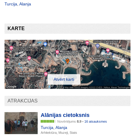
Turcija
,
Alanja
KARTE
Atvērt karti
ATRAKCIJAS
Alānijas cietoksnis
Novērtējums
8.9
•
16 atsauksmes
Turcija
,
Alanja
Arhitektūra, Muzeji, Stats