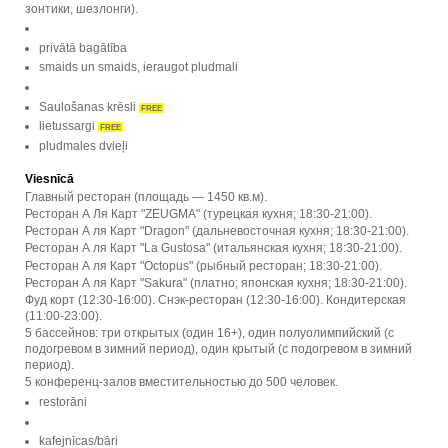
зонтики, шезлонги).
privātā bagātība
smaids un smaids, ieraugot pludmali
Saulošanas krēsli
FREE
lietussargi
FREE
pludmales dvieļi
Viesnīcā
Главный ресторан (площадь — 1450 кв.м).
Ресторан А Ля Карт "ZEUGMA" (турецкая кухня; 18:30-21:00).
Ресторан А ля Карт "Dragon" (дальневосточная кухня; 18:30-21:00).
Ресторан А ля Карт "La Gustosa" (итальянская кухня; 18:30-21:00).
Ресторан А ля Карт "Octopus" (рыбный ресторан; 18:30-21:00).
Ресторан А ля Карт "Sakura" (платно; японская кухня; 18:30-21:00).
Фуд корт (12:30-16:00). Снэк-ресторан (12:30-16:00). Кондитерская
(11:00-23:00).
5 бассейнов: три открытых (один 16+), один полуолимпийский (с
подогревом в зимний период), один крытый (с подогревом в зимний
период).
5 конференц-залов вместительностью до 500 человек.
restorāni
kafejnīcas/bāri