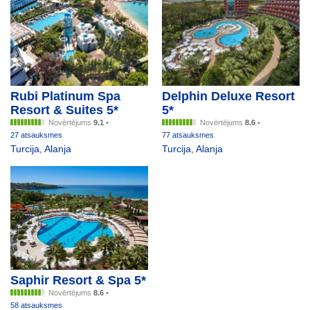
Rubi Platinum Spa
Delphin Deluxe Resort
Resort & Suites 5*
5*
Novērtējums
9.1
•
Novērtējums
8.6
•
27 atsauksmes
77 atsauksmes
Turcija
,
Alanja
Turcija
,
Alanja
Saphir Resort & Spa 5*
Novērtējums
8.6
•
58 atsauksmes