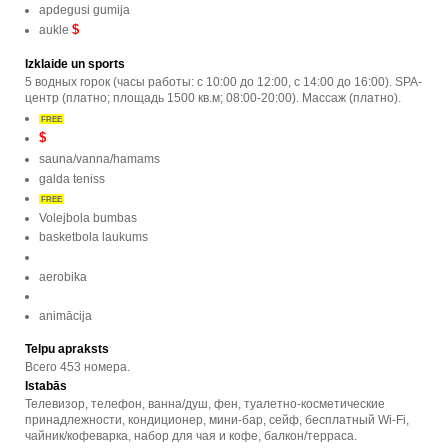
apdegusi gumija
$
aukle
Izklaide un sports
5 водных горок (часы работы: с 10:00 до 12:00, с 14:00 до 16:00). SPA-
центр (платно; площадь 1500 кв.м; 08:00-20:00). Массаж (платно).
FREE
$
sauna/vanna/hamams
galda teniss
FREE
Volejbola bumbas
basketbola laukums
aerobika
animācija
Telpu apraksts
Всего 453 номера.
Istabās
Телевизор, телефон, ванна/душ, фен, туалетно-косметические
принадлежности, кондиционер, мини-бар, сейф, бесплатный Wi-Fi,
чайник/кофеварка, набор для чая и кофе, балкон/терраса.