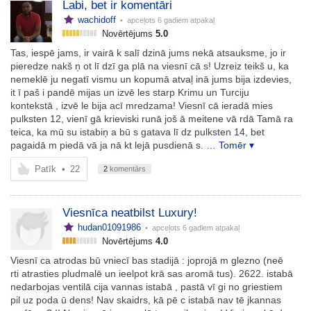
Labi, bet ir komentāri
wachidoff
• apceļots
6 gadiem atpakaļ
Novērtējums
5.0
Tas, iespē jams, ir vairā k salī dzinā jums nekā atsauksme, jo ir
pieredze nakš ņ ot lī dzī ga plā na viesnī cā s! Uzreiz teikš u, ka
nemeklē ju negatī vismu un kopumā atvaļ inā jums bija izdevies,
it ī paš i pandē mijas un izvē les starp Krimu un Turciju
kontekstā , izvē le bija acī mredzama! Viesnī cā ieradā mies
pulksten 12, vienī gā krieviski runā još ā meitene vā rdā Tamā ra
teica, ka mū su istabiņ a bū s gatava lī dz pulksten 14, bet
pagaidā m piedā vā ja nā kt lejā pusdienā s.
… Tomēr ▾
Patīk
•
22
2
komentārs
Viesnīca neatbilst Luxury!
hudan01091986
• apceļots
6 gadiem atpakaļ
Novērtējums
4.0
Viesnī ca atrodas bū vniecī bas stadijā : joprojā m glezno (neē
rti atrasties pludmalē un ieelpot krā sas aromā tus). 2622. istabā
nedarbojas ventilā cija vannas istabā , pastā vī gi no griestiem
pil uz poda ū dens! Nav skaidrs, kā pē c istabā nav tē jkannas