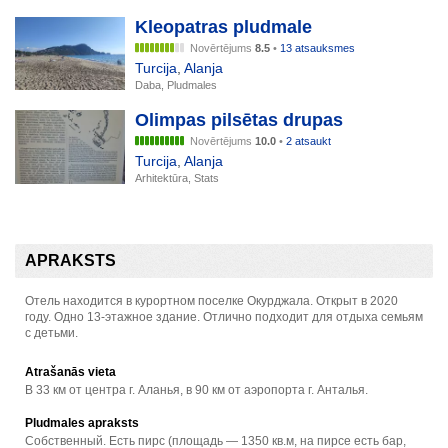
Kleopatras pludmale
Novērtējums
8.5
•
13 atsauksmes
Turcija
,
Alanja
Daba, Pludmales
Olimpas pilsētas drupas
Novērtējums
10.0
•
2 atsaukt
Turcija
,
Alanja
Arhitektūra, Stats
APRAKSTS
Отель находится в курортном поселке Окурджала. Открыт в 2020
году. Одно 13-этажное здание. Отлично подходит для отдыха семьям
с детьми.
Atrašanās vieta
В 33 км от центра г. Аланья, в 90 км от аэропорта г. Анталья.
Pludmales apraksts
Собственный. Есть пирс (площадь — 1350 кв.м, на пирсе есть бар,