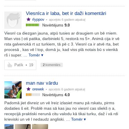
Viesnīca ir laba, bet ir daži komentāri
rlyppov
• apceļots
6 gadiem atpakaļ
Novērtējums
9.0
Viesnī ca diezgan jauna, atpū tusies ar draugiem un bē rniem.
Man viss ļ oti patika, darbinieki 5, restorā ns 5+. Animā cija ir vē
rsta galvenokā rt uz turkiem, tā pē c 3. Viesnī ca ir atvē rta, bet
procesā , kas vē l top, domā ju, kad viss plā notais bū s vienkā
rš i super.
… Tomēr ▾
Patīk
•
19
2
komentārs
man nav vārdu
orewek
• apceļots
6 gadiem atpakaļ
Novērtējums
4.0
Padomā jiet divreiz un vē lreiz izlasiet manu pā rskatu, pirms
dodaties š eit. Problē mas sā kas jau no viesnī cas sliekš ņ a,
recepcijā praktiski nerunā citu valodu kā tikai turku, daž i vā rdi
krieviski un vē l nedaudz angliski.
… Tomēr ▾