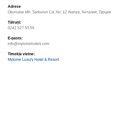
Adrese
Okurcalar Mh. Sarburun Cd. No: 12 Alanya, Анталия, Турция
Tālruņi:
0242 527 55 55
E-pasts:
info@mylomehotels.com
Tīmekļa vietne:
Mylome Luxury Hotel & Resort