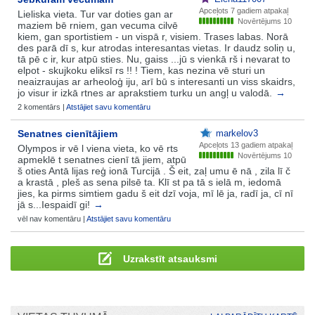
Apceļots
7 gadiem atpakaļ
Lieliska vieta. Tur var doties gan ar
Novērtējums 10
maziem bē rniem, gan vecuma cilvē
kiem, gan sportistiem - un vispā r, visiem. Trases labas. Norā
des parā dī s, kur atrodas interesantas vietas. Ir daudz soliņ u,
tā pē c ir, kur atpū sties. Nu, gaiss ...jū s vienkā rš i nevarat to
elpot - skujkoku eliksī rs !! ! Tiem, kas nezina vē sturi un
neaizraujas ar arheoloģ iju, arī bū s interesanti un viss skaidrs,
jo visur ir izkā rtnes ar aprakstiem turku un angļ u valodā.
→
2 komentārs |
Atstājiet savu komentāru
Senatnes cienītājiem
markelov3
Apceļots
13 gadiem atpakaļ
Olympos ir vē l viena vieta, ko vē rts
Novērtējums 10
apmeklē t senatnes cienī tā jiem, atpū
š oties Antā lijas reģ ionā Turcijā . Š eit, zaļ umu ē nā , zila lī č
a krastā , pleš as sena pilsē ta. Klī st pa tā s ielā m, iedomā
jies, ka pirms simtiem gadu š eit dzī voja, mī lē ja, radī ja, cī nī
jā s...Iespaidī gi!
→
vēl nav komentāru |
Atstājiet savu komentāru
Uzrakstīt atsauksmi