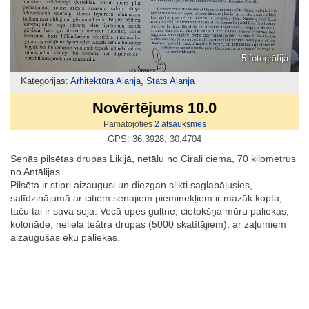
5 fotogrāfija
Kategorijas:
Arhitektūra Alanja
,
Stats Alanja
Novērtējums 10.0
Pamatojoties
2
atsauksmes
GPS: 36.3928, 30.4704
Senās pilsētas drupas Likijā, netālu no Cirali ciema, 70 kilometrus
no Antālijas.
Pilsēta ir stipri aizaugusi un diezgan slikti saglabājusies,
salīdzinājumā ar citiem senajiem pieminekļiem ir mazāk kopta,
taču tai ir sava seja. Vecā upes gultne, cietokšņa mūru paliekas,
kolonāde, neliela teātra drupas (5000 skatītājiem), ar zaļumiem
aizaugušas ēku paliekas.