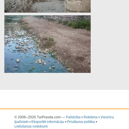
© 2006–2026 TurPravda.com
—
Palīdzība
•
Reklāma
•
Viesnīcu
īpašnieki
•
Eksportēt informāciju
•
Privātuma politika
•
Lietošanas noteikumi