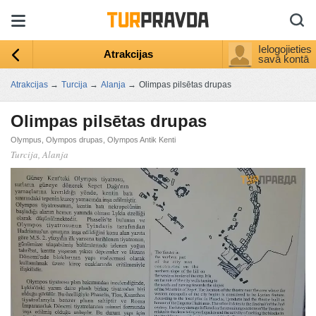
Ielogojieties
Atrakcijas
savā kontā
Atrakcijas
→
Turcija
→
Alanja
→
Olimpas pilsētas drupas
Olimpas pilsētas drupas
Olympus, Olympos drupas, Olympos Antik Kenti
Turcija, Alanja