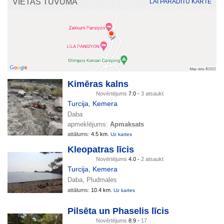
VIETAS TUVUMĀ
LAI PARĀDĪTU KARTĒ
Kimēras kalns
Novērtējums
7.0 -
3 atsaukt
Turcija
,
Kemera
Daba
apmeklējums:
Apmaksats
attālums:
4.5 km.
Uz kartes
Kleopatras līcis
Novērtējums
4.0 -
2 atsaukt
Turcija
,
Kemera
Daba, Pludmales
attālums:
10.4 km.
Uz kartes
Pilsēta un Phaselis līcis
Novērtējums
8.9 -
17