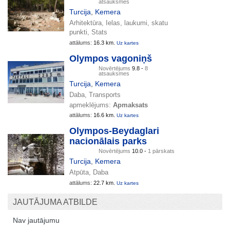
atsauksmes
Turcija
,
Kemera
Arhitektūra, Ielas, laukumi, skatu
punkti, Stats
attālums:
16.3 km.
Uz kartes
Olympos vagoniņš
Novērtējums
9.8 -
8
atsauksmes
Turcija
,
Kemera
Daba, Transports
apmeklējums:
Apmaksats
attālums:
16.6 km.
Uz kartes
Olympos-Beydaglari
nacionālais parks
Novērtējums
10.0 -
1 pārskats
Turcija
,
Kemera
Atpūta, Daba
attālums:
22.7 km.
Uz kartes
JAUTĀJUMA ATBILDE
Nav jautājumu