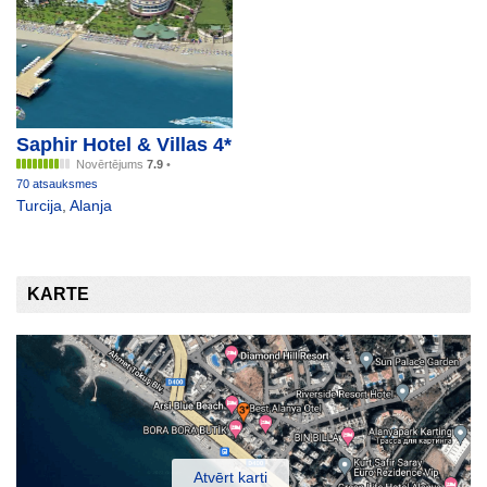
Saphir Hotel & Villas 4*
Novērtējums
7.9
•
70 atsauksmes
Turcija
,
Alanja
KARTE
Atvērt karti