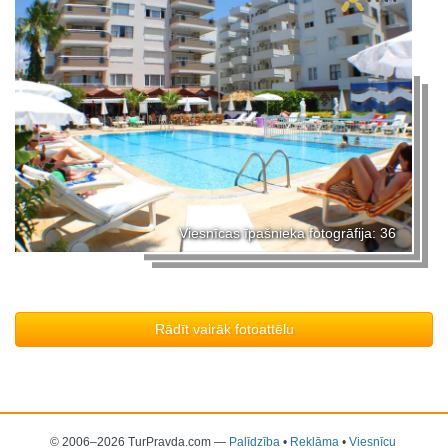
Viesnīcas īpašnieka fotogrāfija: 36
Rādīt vairāk fotoattēlu
© 2006–2026 TurPravda.com
—
Palīdzība
•
Reklāma
•
Viesnīcu