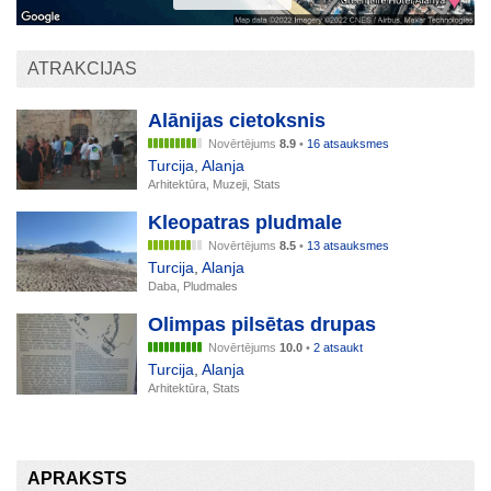
ATRAKCIJAS
Alānijas cietoksnis
Novērtējums
8.9
•
16 atsauksmes
Turcija
,
Alanja
Arhitektūra, Muzeji, Stats
Kleopatras pludmale
Novērtējums
8.5
•
13 atsauksmes
Turcija
,
Alanja
Daba, Pludmales
Olimpas pilsētas drupas
Novērtējums
10.0
•
2 atsaukt
Turcija
,
Alanja
Arhitektūra, Stats
APRAKSTS