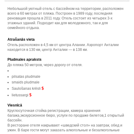
Небольшой уютный отель с бассейном на территории, расположен
всего в 60 метрах от пляжа. Построен в 1989 году, последняя
реновация прошла в 2011 году. Отель состоит из четырех 3-х
этажных зданий. Подходит как для молодежного, так и для
семейного отдыха.
Atrašanās vieta
Отель расположен в 4,5 км от центра Алании. Аэропорт Анталии
находится в 130 км, центр Анталии — в 138 км.
Pludmales apraksts
До пляжа 50 метров, через дорогу от отеля.
pilsatas pludmale
smaids pludmale
$
Saulošanas krēsli
$
lietussargi
Viesnīcā
Круглосуточная стойка регистрации, камера хранения
багажа,экскурсионное бюро, услуги по продаже билетов,1 открытый
бассейн.
В ресторане отеля накрывают «шведский стол» на завтрак, обед и
ужин. В баре гости могут заказать алкогольные и безалкогольные