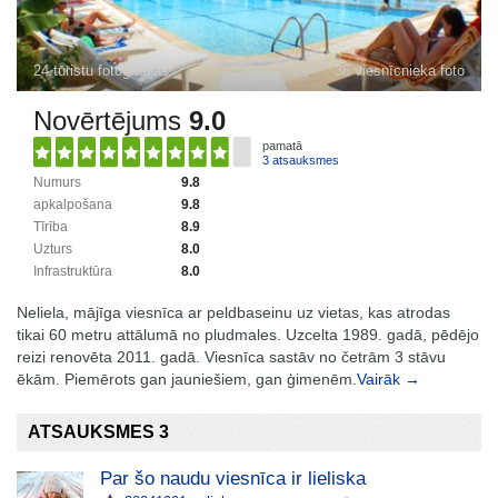
24 tūristu fotogrāfijas
36 viesnīcnieka foto
Novērtējums
9.0
pamatā
3 atsauksmes
Numurs
9.8
apkalpošana
9.8
Tīrība
8.9
Uzturs
8.0
Infrastruktūra
8.0
Neliela, mājīga viesnīca ar peldbaseinu uz vietas, kas atrodas
tikai 60 metru attālumā no pludmales. Uzcelta 1989. gadā, pēdējo
reizi renovēta 2011. gadā. Viesnīca sastāv no četrām 3 stāvu
ēkām. Piemērots gan jauniešiem, gan ģimenēm.
Vairāk →
ATSAUKSMES 3
Par šo naudu viesnīca ir lieliska