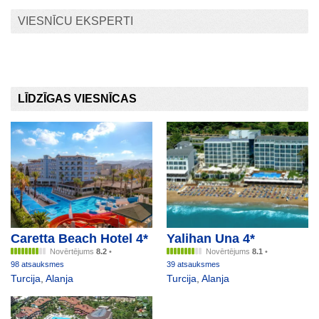
VIESNĪCU EKSPERTI
LĪDZĪGAS VIESNĪCAS
Caretta Beach Hotel 4*
Yalihan Una 4*
Novērtējums
8.2
•
Novērtējums
8.1
•
98 atsauksmes
39 atsauksmes
Turcija
,
Alanja
Turcija
,
Alanja