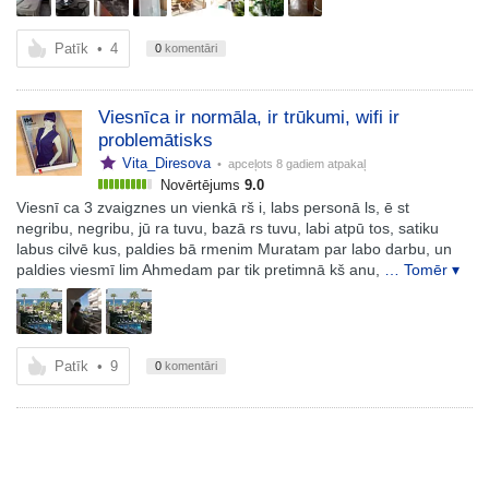
Patīk
•
4
0
komentāri
Viesnīca ir normāla, ir trūkumi, wifi ir
problemātisks
Vita_Diresova
• apceļots
8 gadiem atpakaļ
Novērtējums
9.0
Viesnī ca 3 zvaigznes un vienkā rš i, labs personā ls, ē st
negribu, negribu, jū ra tuvu, bazā rs tuvu, labi atpū tos, satiku
labus cilvē kus, paldies bā rmenim Muratam par labo darbu, un
paldies viesmī lim Ahmedam par tik pretimnā kš anu,
… Tomēr ▾
Patīk
•
9
0
komentāri