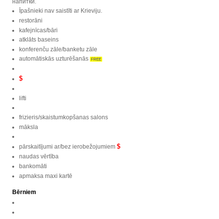
напитки.
Īpašnieki nav saistīti ar Krieviju.
restorāni
kafejnīcas/bāri
atklāts baseins
konferenču zāle/banketu zāle
automātiskās uzturēšanās
FREE
$
lifti
frizieris/skaistumkopšanas salons
māksla
$
pārskaitījumi ar/bez ierobežojumiem
naudas vērtība
bankomāti
apmaksa maxi kartē
Bērniem