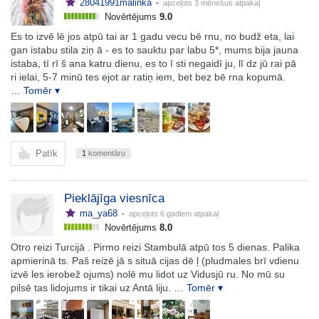
28041991malinka
• apceļots
3 mēnešus atpakaļ
Novērtējums
9.0
Es to izvē lē jos atpū tai ar 1 gadu vecu bē rnu, no budž eta, lai
gan istabu stila ziņ ā - es to sauktu par labu 5*, mums bija jauna
istaba, tī rī š ana katru dienu, es to ī sti negaidī ju, lī dz jū rai pā
ri ielai, 5-7 minū tes ejot ar ratiņ iem, bet bez bē rna kopumā.
… Tomēr ▾
Patīk
1
komentāru
Pieklājīga viesnīca
ma_ya68
• apceļots
6 gadiem atpakaļ
Novērtējums
8.0
Otro reizi Turcijā . Pirmo reizi Stambulā atpū tos 5 dienas. Palika
apmierinā ts. Paš reizē jā s situā cijas dē ļ (pludmales brī vdienu
izvē les ierobež ojums) nolē mu lidot uz Vidusjū ru. No mū su
pilsē tas lidojums ir tikai uz Antā liju.
… Tomēr ▾