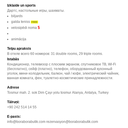
Izklaide un sports
Дартс, настольные игры, шахматы.
biljards
galda teniss
FREE
$
velosipēdi noma
animācija
Telpu apraksts
В отеле всего 60 номеров: 31 double rooms, 29 triple rooms.
Istabās
Кондиционер, телевизор с плоским экраном, спутниковое ТВ, Wi-Fi
(бесплатно), сейф (платно), телефон, оборудованный кухонный
уголок, мини-холодильник, балкон, чай / кофе, электрический чайник,
ванная комната, фен, туалетно-косметические принадлежности.
Adrese
Tosmur mah. 2. sok Dim Çayı yolu tosmur Alanya, Antalya, Turkey
Tālruņi:
+90 242 514 14 55
E-pasts:
info@boraborabutik.com
rezervasyon@boraborabutik.com