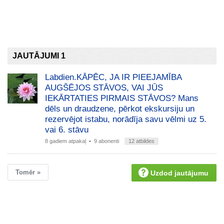
JAUTĀJUMI 1
Labdien.KĀPĒC, JA IR PIEEJAMĪBA
AUGŠĒJOS STĀVOS, VAI JŪS
IEKĀRTATIES PIRMAIS STĀVOS? Mans
dēls un draudzene, pērkot ekskursiju un
rezervējot istabu, norādīja savu vēlmi uz 5.
vai 6. stāvu
8 gadiem atpakaļ
• 9 abonenti
12 atbildes
Tomēr »
Uzdod jautājumu