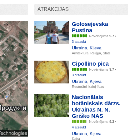
ATRAKCIJAS
Golosejevska
Pustina
Novērtējums
9.7
•
3 atsaukt
Ukraina
,
Kijeva
Arhitektūra, Reliģija, Stats
Cipollino pica
Novērtējums
9.7
•
3 atsaukt
Ukraina
,
Kijeva
Restorāni, kafejnīcas
Nacionālais
botāniskais dārzs.
Ukrainas N. N.
Griško NAS
Novērtējums
9.3
•
4 atsaukt
Ukraina
,
Kijeva
Daba