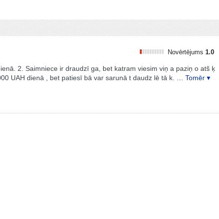
Novērtējums
1.0
enā. 2. Saimniece ir draudzī ga, bet katram viesim viņ a paziņ o atš ķ
000 UAH dienā , bet patiesī bā var sarunā t daudz lē tā k.
… Tomēr ▾