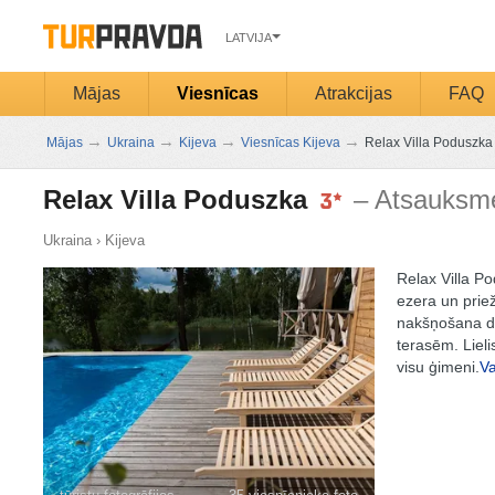
LATVIJA
Mājas
Viesnīcas
Atrakcijas
FAQ
→
→
→
→
Mājas
Ukraina
Kijeva
Viesnīcas Kijeva
Relax Villa Poduszka
Relax Villa Poduszka
– Atsauksm
Ukraina
›
Kijeva
Relax Villa Po
ezera un prie
nakšņošana di
terasēm. Lieli
visu ģimeni.
Va