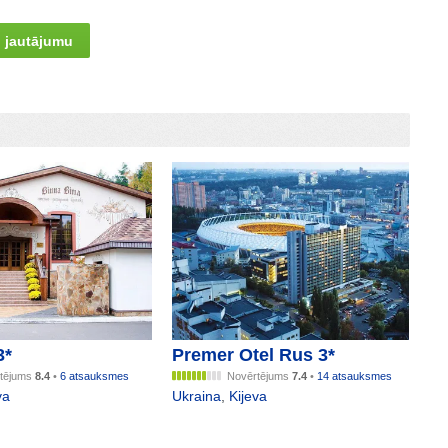
 jautājumu
3*
Premer Otel Rus 3*
tējums
8.4
•
6 atsauksmes
Novērtējums
7.4
•
14 atsauksmes
va
Ukraina
,
Kijeva