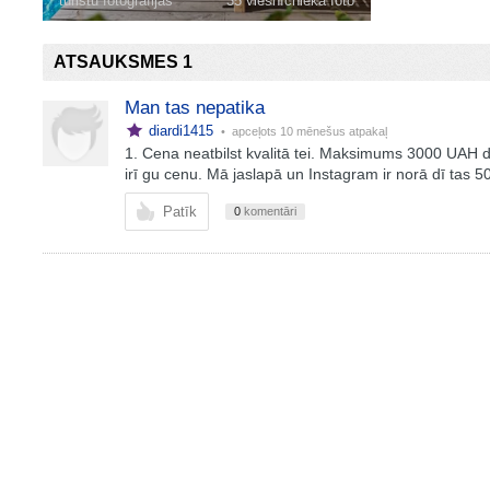
tūristu fotogrāfijas
35 viesnīcnieka foto
ATSAUKSMES 1
Man tas nepatika
diardi1415
• apceļots
10 mēnešus atpakaļ
1. Cena neatbilst kvalitā tei. Maksimums 3000 UAH di
irī gu cenu. Mā jaslapā un Instagram ir norā dī tas 5
Patīk
0
komentāri