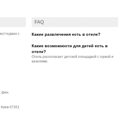
FAQ
 коттеджах с
Какие развлечения есть в отеле?
Какие возможности для детей есть в
отеле?
Отель располагает детской площадкой с горкой и
качелями.
, фен.
Ул. Лесная 34, с. Синяк, Вышгородский район, Киевская область, Киев 07351