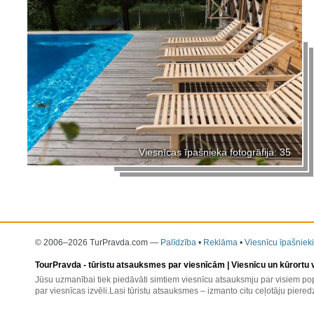
Viesnīcas īpašnieka fotogrāfija: 35
© 2006–2026 TurPravda.com
—
Palīdzība
•
Reklāma
•
Viesnīcu īpašnieki
TourPravda -
tūristu atsauksmes par viesnīcām
| Viesnīcu un kūrortu
Jūsu uzmanībai tiek piedāvāti simtiem viesnīcu atsauksmju par visiem pop
par viesnīcas izvēli.Lasi tūristu atsauksmes – izmanto citu ceļotāju pieredz