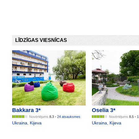
LĪDZĪGAS VIESNĪCAS
Bakkara 3*
Oselia 3*
Novērtējums
8.3
•
24 atsauksmes
Novērtējums
8.5
•
1
Ukraina
,
Kijeva
Ukraina
,
Kijeva