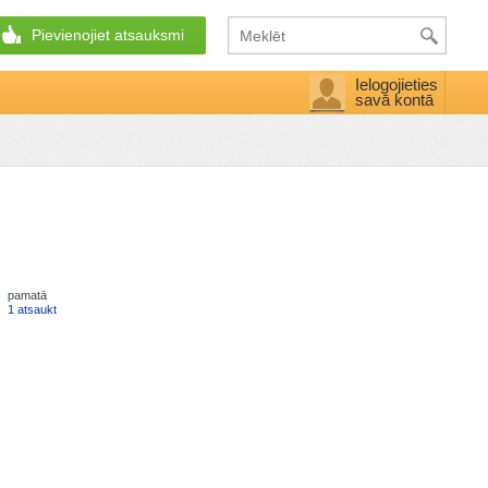
Pievienojiet atsauksmi
Ielogojieties
savā kontā
pamatā
1 atsaukt