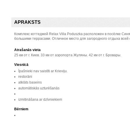
APRAKSTS
Комплекс коттеджей Relax Villa Poduszka расположен в посёлке Синя
большими террасами. Отличное место для загородного отдыха всей 
Atrašanās vieta
25 км от г. Киев. 33 км от аэропорта Жуляны. 42 км от г. Бровары.
Viesnīcā
Īpašnieki nav saistīti ar Krieviju.
restorāni
atklāts baseins
automātiskās uzturēšanās
izmitināšana ar dzīvniekiem
Bērniem