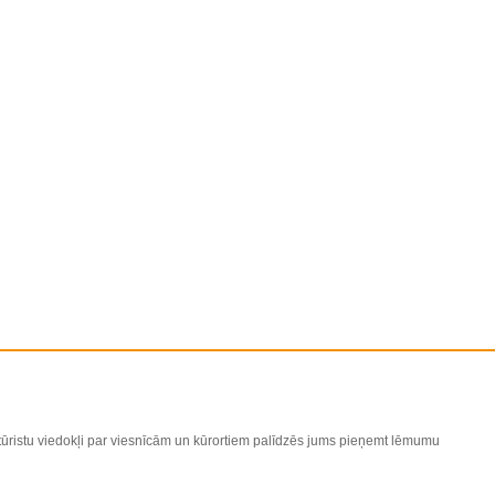
 tūristu viedokļi par viesnīcām un kūrortiem palīdzēs jums pieņemt lēmumu