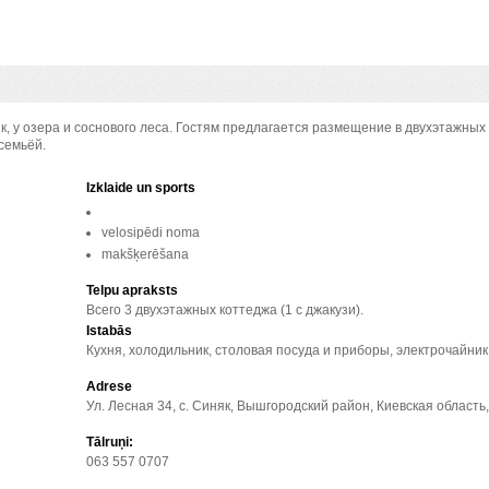
к, у озера и соснового леса. Гостям предлагается размещение в двухэтажных
семьёй.
Izklaide un sports
velosipēdi noma
makšķerēšana
Telpu apraksts
Всего 3 двухэтажных коттеджа (1 с джакузи).
Istabās
Кухня, холодильник, столовая посуда и приборы, электрочайник
Adrese
Tālruņi:
063 557 0707