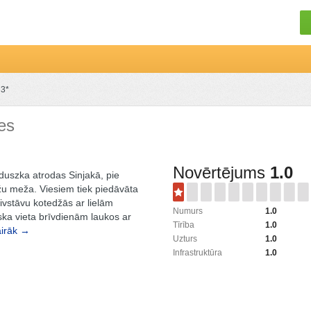
 3*
es
Novērtējums
1.0
duszka atrodas Sinjakā, pie
žu meža. Viesiem tiek piedāvāta
vstāvu kotedžās ar lielām
Numurs
1.0
ska vieta brīvdienām laukos ar
Tīrība
1.0
irāk →
Uzturs
1.0
Infrastruktūra
1.0