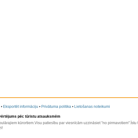
•
Eksportēt informāciju
•
Privātuma politika
•
Lietošanas noteikumi
 vērtējums pēc tūristu atsauksmēm
ulārajiem kūrortiem.Visu patiesību par viesnīcām uzzināsiet "no pirmavotiem".Īstu
i!