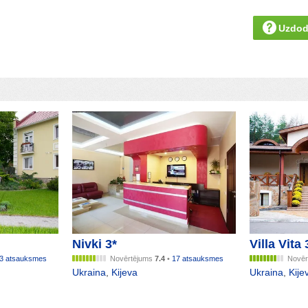
Uzdod
Nivki 3*
Villa Vita 
3 atsauksmes
Novērtējums
7.4
•
17 atsauksmes
Novēr
Ukraina
,
Kijeva
Ukraina
,
Kije