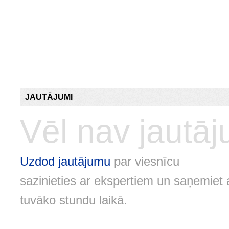
JAUTĀJUMI
Vēl nav jautā
Uzdod jautājumu
par viesnīcu
sazinieties ar ekspertiem un saņemiet 
tuvāko stundu laikā.