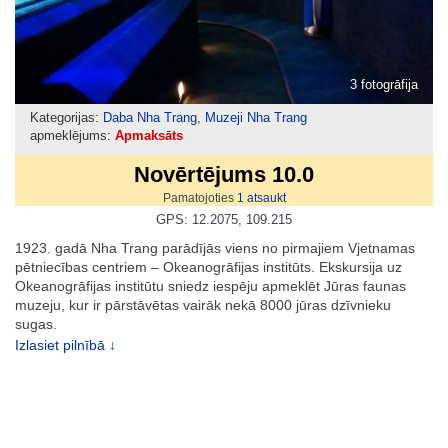
3 fotogrāfija
Kategorijas:
Daba Nha Trang
,
Muzeji Nha Trang
apmeklējums:
Apmaksāts
Novērtējums 10.0
Pamatojoties
1
atsaukt
GPS: 12.2075, 109.215
1923. gadā Nha Trang parādījās viens no pirmajiem Vjetnamas
pētniecības centriem – Okeanogrāfijas institūts. Ekskursija uz
Okeanogrāfijas institūtu sniedz iespēju apmeklēt Jūras faunas
muzeju, kur ir pārstāvētas vairāk nekā 8000 jūras dzīvnieku
sugas.
Izlasiet pilnībā ↓