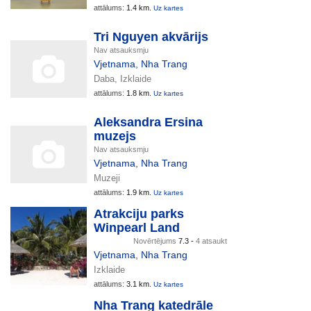
attālums:
1.4 km.
Uz kartes
Tri Nguyen akvārijs
Nav atsauksmju
Vjetnama
,
Nha Trang
Daba, Izklaide
attālums:
1.8 km.
Uz kartes
Aleksandra Ersina
muzejs
Nav atsauksmju
Vjetnama
,
Nha Trang
Muzeji
attālums:
1.9 km.
Uz kartes
Atrakciju parks
Winpearl Land
Novērtējums
7.3 -
4 atsaukt
Vjetnama
,
Nha Trang
Izklaide
attālums:
3.1 km.
Uz kartes
Nha Trang katedrāle