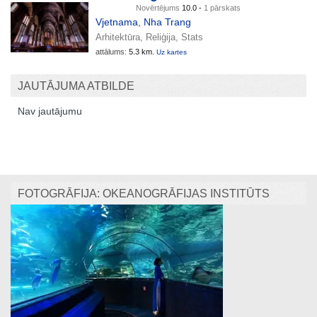
Novērtējums
10.0 -
1 pārskats
Vjetnama
,
Nha Trang
Arhitektūra, Reliģija, Stats
attālums:
5.3 km.
Uz kartes
JAUTĀJUMA ATBILDE
Nav jautājumu
FOTOGRĀFIJA: OKEANOGRĀFIJAS INSTITŪTS