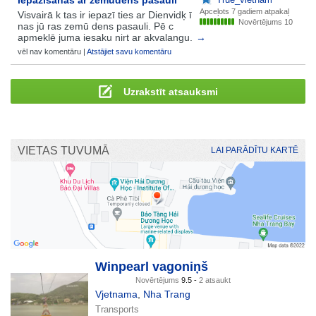
Apceļots
7 gadiem atpakaļ
Visvairā k tas ir iepazī ties ar Dienvidķ ī
Novērtējums 10
nas jū ras zemū dens pasauli. Pē c
apmeklē juma iesaku nirt ar akvalangu.
→
vēl nav komentāru |
Atstājiet savu komentāru
Uzrakstīt atsauksmi
VIETAS TUVUMĀ
LAI PARĀDĪTU KARTĒ
Winpearl vagoniņš
Novērtējums
9.5 -
2 atsaukt
Vjetnama
,
Nha Trang
Transports