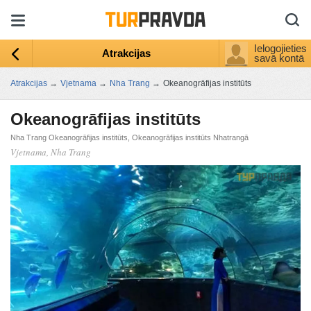
Ielogojieties
Atrakcijas
savā kontā
Atrakcijas
→
Vjetnama
→
Nha Trang
→
Okeanogrāfijas institūts
Okeanogrāfijas institūts
Nha Trang Okeanogrāfijas institūts, Okeanogrāfijas institūts Nhatrangā
Vjetnama, Nha Trang