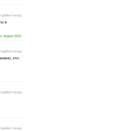
0 gadiem назад
ты в
о: August 2015
0 gadiem назад
можно, кто-
0 gadiem назад
0 gadiem назад