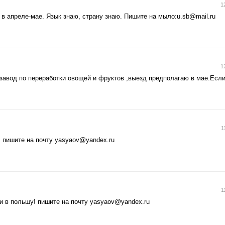
1
 в апреле-мае. Язык знаю, страну знаю. Пишите на мыло:
u.sb@mail.ru
1
 завод по переработки овощей и фруктов ,выезд предполагаю в мае.Если
1
! пишите на почту
yasyaov@yandex.ru
1
и в польшу! пишите на почту
yasyaov@yandex.ru