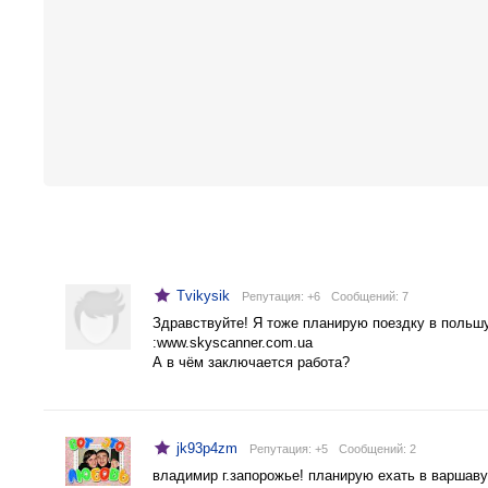
Tvikysik
Репутация: +6
Cообщений: 7
Здравствуйте! Я тоже планирую поездку в польш
:www.skyscanner.com.ua
А в чём заключается работа?
jk93p4zm
Репутация: +5
Cообщений: 2
владимир г.запорожье! планирую ехать в варшаву