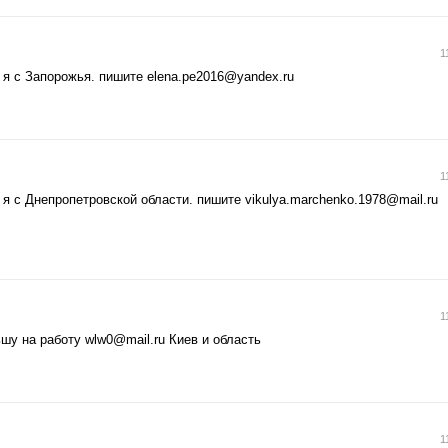
1
 я с Запорожья. пишите
elena.pe2016@yandex.ru
1
 я с Днепропетровской области. пишите
vikulya.marchenko.1978@mail.ru
1
ьшу на работу
wlw0@mail.ru
Киев и область
1