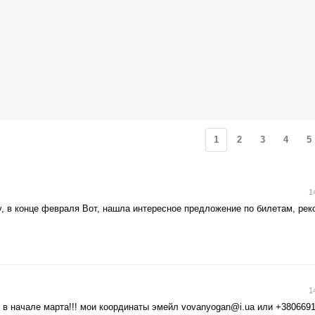
1
2
3
4
5
1
у, в конце февраля Вот, нашла интересное предложение по билетам, ре
1
 в начале марта!!! мои координаты эмейл
vovanyogan@i.ua
или +380669