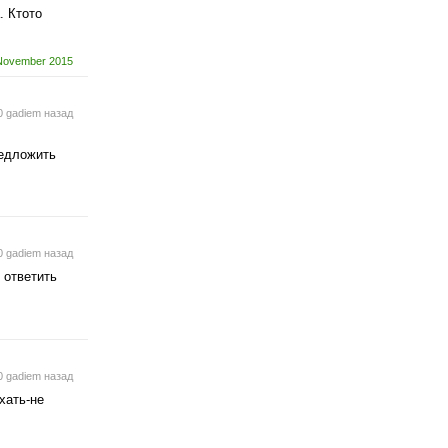
. Ктото
November 2015
0 gadiem назад
редложить
0 gadiem назад
 ответить
0 gadiem назад
хать-не