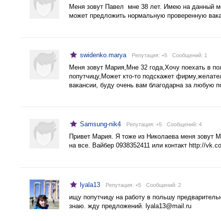
Меня зовут Павел мне 38 лет. Имею на данный м
может предложить нормальную проверенную вака
swidenko.marya
Репутация: +5
Cообщений: 1
Меня зовут Мария,Мне 32 года,Хочу поехать в по
попутчицу,Может кто-то подскажет фирму,желател
вакансии, буду очень вам благодарна за любую
Samsung-nik4
Репутация: +5
Cообщений: 4
Привет Мария. Я тоже из Николаева меня зовут 
на все. Вайбер 0938352411 или контакт http://vk.c
lyala13
Репутация: +5
Cообщений: 2
ищу попутчицу на работу в польшу предварительн
знаю. жду предложений.
lyala13@mail.ru