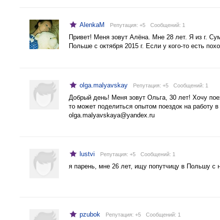
AlenkaM
Репутация: +5
Cообщений: 1
Привет! Меня зовут Алёна. Мне 28 лет. Я из г. С
Польше с октября 2015 г. Если у кого-то есть п
olga.malyavskay
Репутация: +5
Cообщений: 1
Добрый день! Меня зовут Ольга, 30 лет! Хочу пое
то может поделиться опытом поездок на работу в
olga.malyavskaya@yandex.ru
lustvi
Репутация: +5
Cообщений: 1
я парень, мне 26 лет, ищу попутчицу в Польшу с 
pzubok
Репутация: +5
Cообщений: 1