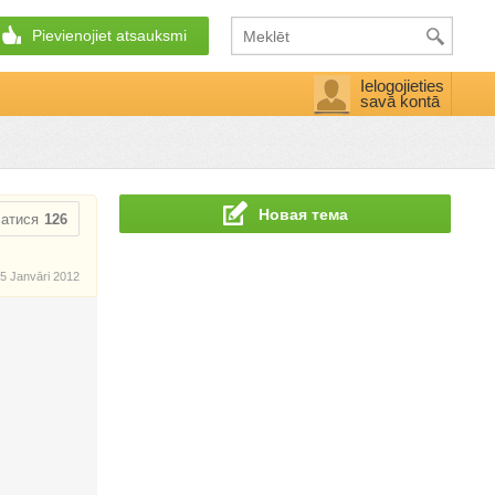
Pievienojiet atsauksmi
Ielogojieties
savā kontā
Новая тема
сатися
126
5 Janvāri 2012