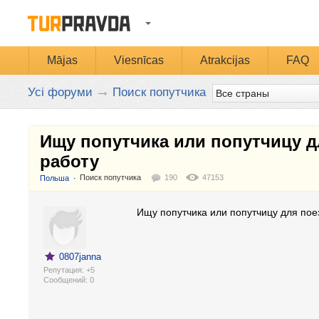
Mājas
Viesnīcas
Atrakcijas
FAQ
→
Усі форуми
Поиск попутчика
Ищу попутчика или попутчицу д
работу
Поиск попутчика
190
47153
:
Польша
Ищу попутчика или попутчицу для пое
0807janna
Репутация: +5
Cообщений: 0