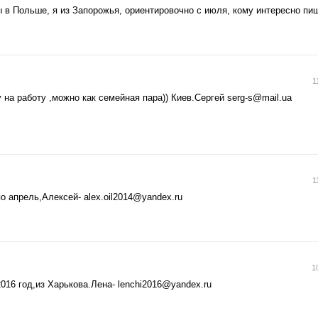
в Польше, я из Запорожья, ориентировочно с июля, кому интересно пи
1
на работу ,можно как семейная пара)) Киев.Сергей
serg-s@mail.ua
1
по апрель,Алексей-
alex.oil2014@yandex.ru
1
016 год,из Харькова.Лена-
lenchi2016@yandex.ru