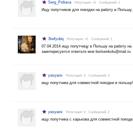
Serg_Poltava
Репутация: +5
Cообщений: 1
Ищу попутчиков для поездки на работу в Польшу,
3twfyubq
Репутация: +5
Cообщений: 1
07.04.2014 ищу попутчицу в Польшу на работу на
заинтересуется ответьте мне
borisenkolu@mail.ru
yasyaov
Репутация: 0
Cообщений: 2
ищу попутчика для совместной поездки в польшу
yasyaov
Репутация: 0
Cообщений: 2
ищу попутчика с харькова для совместной поездк