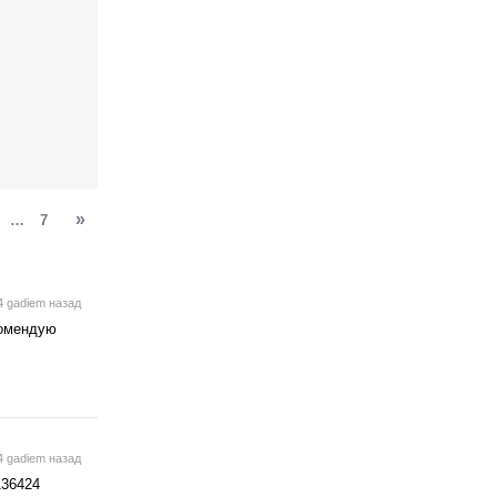
»
…
7
4 gadiem назад
комендую
4 gadiem назад
136424