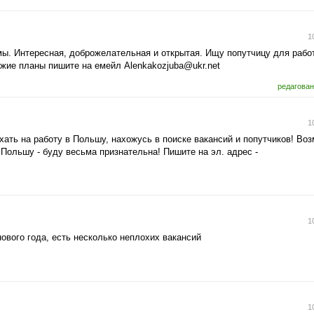
1
умы. Интересная, доброжелательная и открытая. Ищу попутчицу для рабо
охожие планы пишите на емейл
Alenkakozjuba@ukr.net
редагован
1
хать на работу в Польшу, нахожусь в поиске вакансий и попутчиков! Воз
 Польшу - буду весьма признательна! Пишите на эл. адрес -
1
нового года, есть несколько неплохих вакансий
1