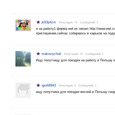
jk93p4zm
Репутация: +5
Cообщений: 2
я на работу1 фирма ewl их эмэил http://www.ewl.co
приглашение,сейчас собираюсь в харьков на подач
makoviychuk
Репутация: +5
Cообщений: 1
Ищу попутчицу для поездки на работу в Польшу 
igor68943
Репутация: 0
Cообщений: 1
ищу попутчика для поездки весной в Польшу сва