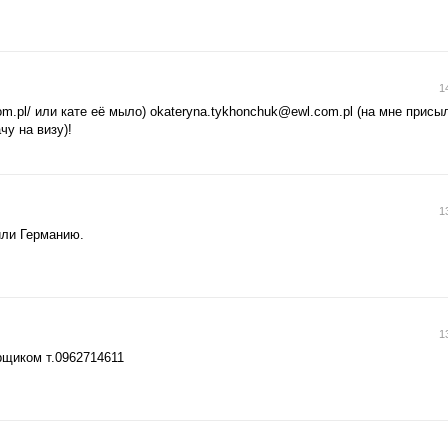
1
m.pl/ или кате её мыло) о
kateryna.tykhonchuk@ewl.com.pl
(на мне присы
у на визу)!
1
или Германию.
1
рщиком т.0962714611