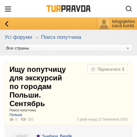
Ielogojieties
savā kontā
→
Усі форуми
Поиск попутчика
Ищу попутчицу
Підписатися
1
для экскурсий
по городам
Польши.
Сентябрь
Поиск попутчика
:
Польша
0
251
2 gadā назад
12 Septembris 2023
Svetlana_Bendik