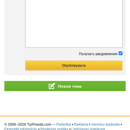
Получать уведомления
Новая тема
© 2006–2026 TurPravda.com
—
Palīdzība
•
Reklāma
•
Viesnīcu īpašnieki
•
Eksportēt informāciju
•
Privātuma politika
•
Lietošanas noteikumi