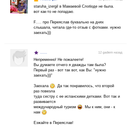
staruha_izergil в Мамаевой Слободе не была.
вот как-то не попадаю.
F..... про Переяслав буквально на днях
слышала, читала где-то отзыв с фотками. нужно
заехать)))
........
12 gadiem назад
Непременно! Не пожалеете!
Вы думаете отчего я дважды там была?
Первый раз - вот так вот, как Вы: "нужно
заехать)))"
Заехала
. Да так понравилось, что второй
раз повезла
туда сестру с ее испанскими детками. Вот так и
развивается
международный туризм
. Мы к ним, они - к
нам
Езжайте в Переяслав!