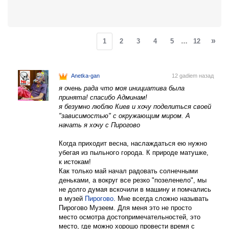
»
1
2
3
4
5
…
12
Anetka-gan
12 gadiem назад
я очень рада что моя инициатива была
принята! спасибо Админам!
я безумно люблю Киев и хочу поделиться своей
"зависимостью" с окружающим миром. А
начать я хочу с Пирогово
Когда приходит весна, наслаждаться ею нужно
убегая из пыльного города. К природе матушке,
к истокам!
Как только май начал радовать солнечными
деньками, а вокруг все резко "позеленело", мы
не долго думая вскочили в машину и помчались
в музей
Пирогово
. Мне всегда сложно называть
Пирогово Музеем. Для меня это не просто
место осмотра достопримечательностей, это
место, где можно хорошо провести время с