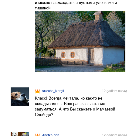
и можно наслаждаться пустыми улочками и
тишиной.
staruha_izergil
12 gadiem назад
Класс! Всегда мечтала, но как-то не
складывалось. Ваш рассказ заставил
задуматься. А что Вы скажете о Мамаевой
Слободе?
Anetka-gan
12 gadiem назад