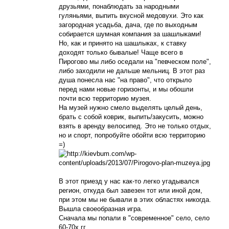
друзьями, понаблюдать за народными
гуляньями, выпить вкусной медовухи. Это как
загородная усадьба, дача, где по выходным
собирается шумная компания за шашлыками!
Но, как и принято на шашлыках, к ставку
доходят только бывалые! Чаще всего в
Пирогово мы либо оседали на "певческом поле",
либо заходили не дальше мельниц. В этот раз
душа понесла нас "на право", что открыло
перед нами новые горизонты, и мы обошли
почти всю территорию музея.
На музей нужно смело выделять целый день,
брать с собой коврик, выпить/закусить, можно
взять в аренду велосипед. Это не только отдых,
но и спорт, попробуйте обойти всю территорию
=)
В этот приезд у нас как-то легко угадывался
регион, откуда был завезен тот или иной дом,
при этом мы не бывали в этих областях никогда.
Вышла своеобразная игра.
Сначала мы попали в "современное" село, село
60-70х гг.