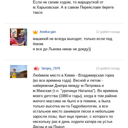
Если не своим ходом, то маршруткой от
м.Харьковская. А в самом Переяславе берете
такси.
Anetka-gan
12 gadiem назад
машиной не всегда выходит, только если под
боком.
я все до Львова никак не доеду))
Sergey_7979
12 gadiem назад
Любимое место в Киеве - Владимирская горка
(во все времена года). Весной и летом -
набережная Днепра между м.Петровка и
м.Минская (т.н. "урочище Наталка"). Во времена
моего детства (1980-е годы), когда в том районе
жилого массива не было и в помине, а была
только высотка ин-та Гидробиологии, а все
остальное место занимали пески и небольшие
заросли лозы, был еще причал, с которого по
нескольку раз в день ходили катера на устье
Десны и на Подол