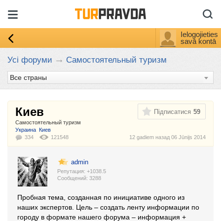
Ielogojieties
savā kontā
→
Усі форуми
Самостоятельный туризм
Киев
Підписатися
59
Самостоятельный туризм
:
Украина
Киев
334
121548
12 gadiem назад
06 Jūnijs 2014
admin
Репутация: +1038.5
Cообщений: 3288
Пробная тема, созданная по инициативе одного из
наших экспертов. Цель – создать ленту информации по
городу в формате нашего форума – информация +