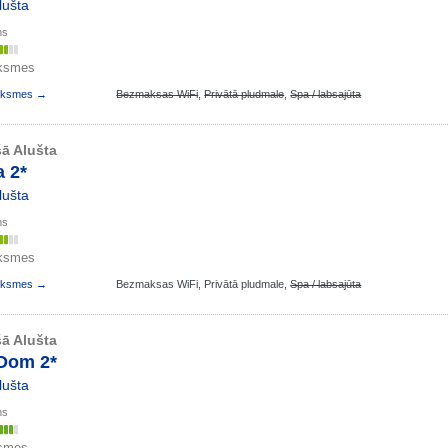
lušta
ms
uksmes
auksmes →
Bezmaksas WiFi
,
Privātā pludmale
,
Spa / labsajūta
ā Alušta
 2*
lušta
ms
uksmes
auksmes →
Bezmaksas WiFi,
Privātā pludmale,
Spa / labsajūta
ā Alušta
Dom 2*
lušta
ms
ksmes