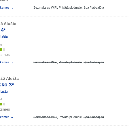
auksmes →
Bezmaksas WiFi
,
Privātā pludmale
,
Spa / labsajūta
ā Alušta
 4*
lušta
ms
ksmes
auksmes →
Bezmaksas WiFi
,
Privātā pludmale
,
Spa / labsajūta
šā Alušta
sko 3*
lušta
ms
uksmes
auksmes →
Bezmaksas WiFi
,
Privātā pludmale,
Spa / labsajūta