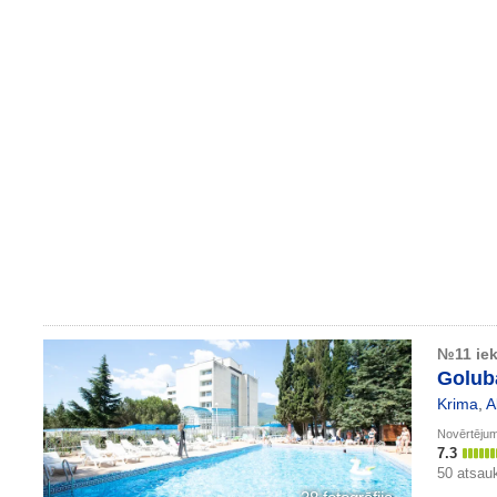
№11 iek
Goluba
Krima
,
A
Novērtēju
7.3
50 atsa