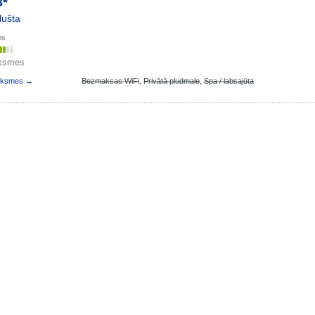
3*
lušta
ms
uksmes
auksmes →
Bezmaksas WiFi
,
Privātā pludmale
,
Spa / labsajūta