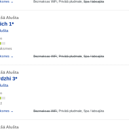
auksmes →
Bezmaksas WiFi,
Privātā pludmale,
Spa / labsajūta
šā Alušta
ich 1*
lušta
ms
auksmes
auksmes →
Bezmaksas WiFi
,
Privātā pludmale
,
Spa / labsajūta
šā Alušta
dzhi 3*
lušta
ms
kt
auksmes →
Bezmaksas WiFi
,
Privātā pludmale,
Spa / labsajūta
šā Alušta