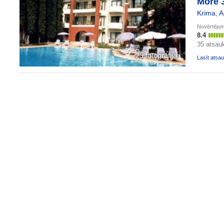
More 
Krima
,
A
Novērtēju
8.4
35 atsa
29 fotogrāfija
Lasīt ats