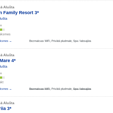
ā Alušta
 Family Resort 3*
lušta
ms
auksmes
auksmes →
Bezmaksas WiFi,
Privātā pludmale,
Spa / labsajūta
ā Alušta
Mare 4*
lušta
ms
ukt
auksmes →
Bezmaksas WiFi
,
Privātā pludmale,
Spa / labsajūta
ā Alušta
iia 3*