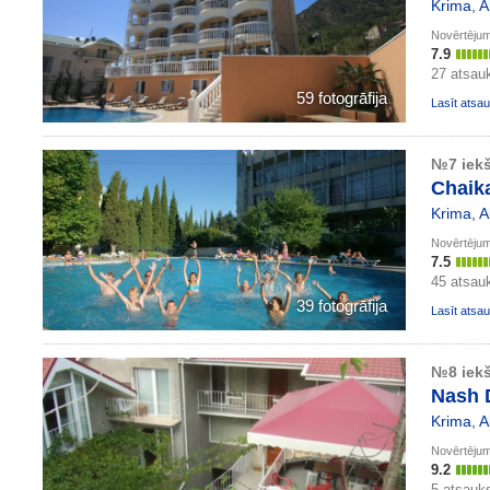
Krima
,
A
Novērtēju
7.9
27 atsa
59 fotogrāfija
Lasīt ats
№7 iekš
Chaika
Krima
,
A
Novērtēju
7.5
45 atsa
39 fotogrāfija
Lasīt ats
№8 iekš
Nash 
Krima
,
A
Novērtēju
9.2
5 atsau