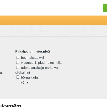
Pakalpojumi viesnīcā
bezmaksas wifi
viesnīca 1. pludmales līnijā
ūdens atrakciju parks vai
slidkalniņi
u.
bērnu klubs
vēl
▼
sauksmēm