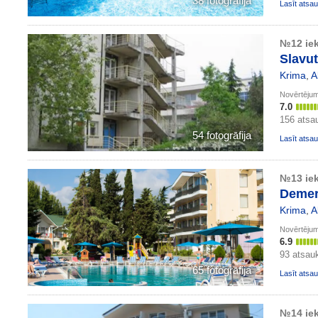
38 fotogrāfija
Lasīt ats
№12 iek
Slavut
Krima
,
A
Novērtēju
7.0
156 ats
54 fotogrāfija
Lasīt ats
№13 iek
Demer
Krima
,
A
Novērtēju
6.9
93 atsau
65 fotogrāfija
Lasīt ats
№14 iek