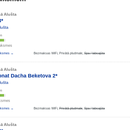
ā Alušta
3*
lušta
ms
auksmes
auksmes →
Bezmaksas WiFi,
Privātā pludmale,
Spa / labsajūta
ā Alušta
onat Dacha Beketova 2*
lušta
ms
uksmes
auksmes →
Bezmaksas WiFi,
Privātā pludmale
,
Spa / labsajūta
ā Alušta