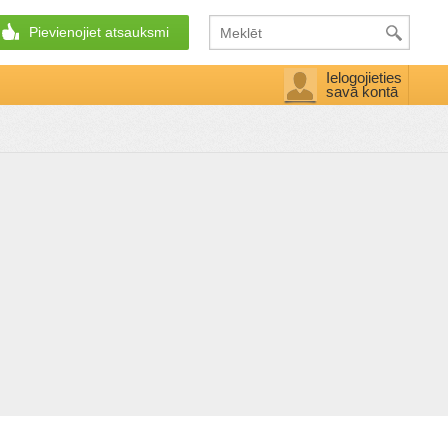
Pievienojiet atsauksmi
Ielogojieties
savā kontā