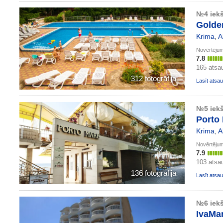
№4 iekš
Golden
Krima
,
A
Novērtēju
7.8
165 ats
312 fotogrāfija
Lasīt ats
№5 iekš
Porto 
Krima
,
A
Novērtēju
7.9
103 atsa
136 fotogrāfija
Lasīt ats
№6 iekš
IvaMar