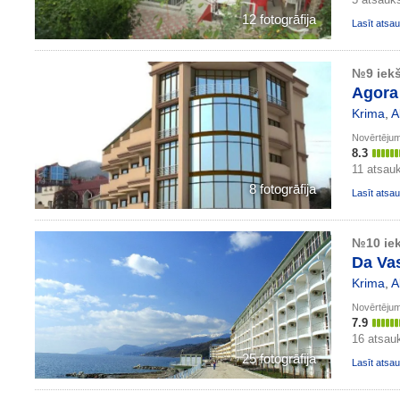
12 fotogrāfija
Lasīt ats
№9 iekš
Agora
Krima
,
A
Novērtēju
8.3
11 atsau
8 fotogrāfija
Lasīt ats
№10 iek
Da Va
Krima
,
A
Novērtēju
7.9
16 atsa
25 fotogrāfija
Lasīt ats