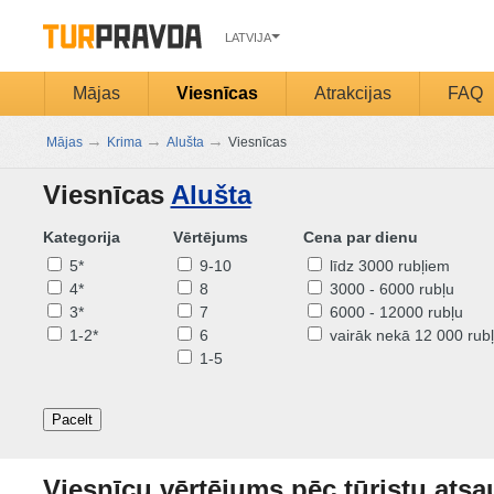
LATVIJA
Mājas
Viesnīcas
Atrakcijas
FAQ
→
→
→
Mājas
Krima
Alušta
Viesnīcas
Viesnīcas
Alušta
Kategorija
Vērtējums
Cena par dienu
5*
9-10
līdz 3000 rubļiem
4*
8
3000 - 6000 rubļu
3*
7
6000 - 12000 rubļu
1-2*
6
vairāk nekā 12 000 rubļ
1-5
Pacelt
Viesnīcu vērtējums pēc tūristu at