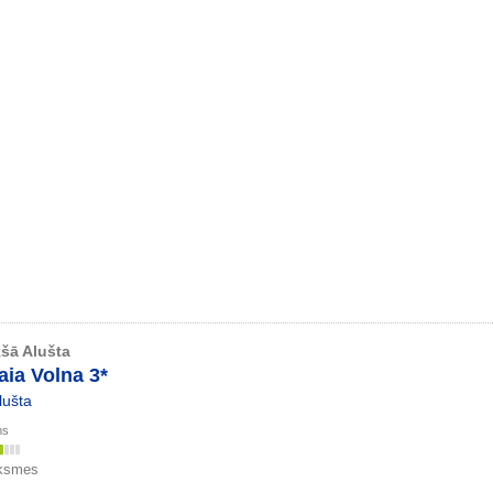
šā Alušta
ia Volna 3*
lušta
ms
uksmes