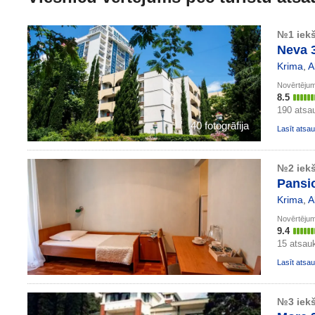
№1 iekš
Neva 
Krima
,
A
Novērtēju
8.5
190 ats
40 fotogrāfija
Lasīt ats
№2 iekš
Pansi
Krima
,
A
Novērtēju
9.4
15 atsa
Lasīt ats
№3 iekš