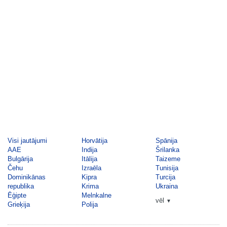
Visi jautājumi
Horvātija
Spānija
AAE
Indija
Šrilanka
Bulgārija
Itālija
Taizeme
Čehu
Izraēla
Tunisija
Dominikānas
Kipra
Turcija
republika
Krima
Ukraina
Ēģipte
Melnkalne
vēl
▼
Grieķija
Polija