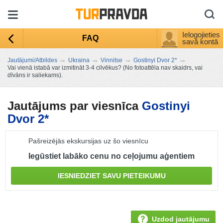
Ielogojieties
FAQ
savā kontā
→
→
→
→
Jautājumi/Atbildes
Ukraina
Vinnitse
Gostinyi Dvor 2*
Vai vienā istabā var izmitināt 3-4 cilvēkus? (No fotoattēla nav skaidrs, vai
dīvāns ir saliekams).
Jautājums par viesnīca
Gostinyi
Dvor 2*
Pašreizējās ekskursijas uz šo viesnīcu
Iegūstiet labāko cenu no ceļojumu aģentiem
IESNIEDZIET SAVU PIETEIKUMU
Uzdod jautājumu