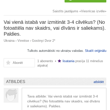
Saistīts jautājums «Viesnīcas izvēle»
Vai vienā istabā var izmitināt 3-4 cilvēkus? (No
fotoattēla nav skaidrs, vai dīvāns ir saliekams).
Paldies.
Ukraina
›
Vinnitse
›
Gostinyi Dvor 2*
Tulkots automātiski no ukraiņu valodas.
Skatīt oriģinālu
1 abonents •
lisatania
prasīja
11 mēnešus
Abonēt
atpakaļ
ATBILDES
atbildēt