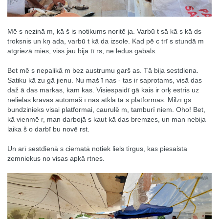
Mē s nezinā m, kā š is notikums noritē ja. Varbū t sā kā s kā ds
troksnis un kņ ada, varbū t kā da izsole. Kad pē c trī s stundā m
atgriezā mies, viss jau bija tī rs, ne ledus gabals.
Bet mē s nepalikā m bez austrumu garš as. Tā bija sestdiena.
Satiku kā zu gā jienu. Nu maš ī nas - tas ir saprotams, visā das
daž ā das markas, kam kas. Visiespaidī gā kais ir orķ estris uz
nelielas kravas automaš ī nas atklā tā s platformas. Milzī gs
bundzinieks visai platformai, caurulē m, tamburī niem. Oho! Bet,
kā vienmē r, man darbojā s kaut kā das bremzes, un man nebija
laika š o darbī bu novē rst.
Un arī sestdienā s ciematā notiek liels tirgus, kas piesaista
zemniekus no visas apkā rtnes.