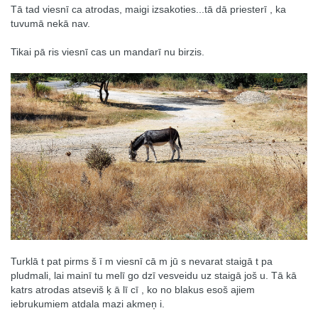
Tā tad viesnī ca atrodas, maigi izsakoties...tā dā priesterī , ka
tuvumā nekā nav.
Tikai pā ris viesnī cas un mandarī nu birzis.
Turklā t pat pirms š ī m viesnī cā m jū s nevarat staigā t pa
pludmali, lai mainī tu melī go dzī vesveidu uz staigā još u. Tā kā
katrs atrodas atseviš ķ ā lī cī , ko no blakus esoš ajiem
iebrukumiem atdala mazi akmeņ i.