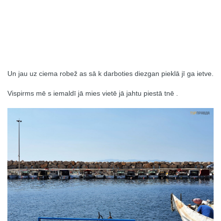
Un jau uz ciema robež as sā k darboties diezgan pieklā jī ga ietve.
Vispirms mē s iemaldī jā mies vietē jā jahtu piestā tnē .