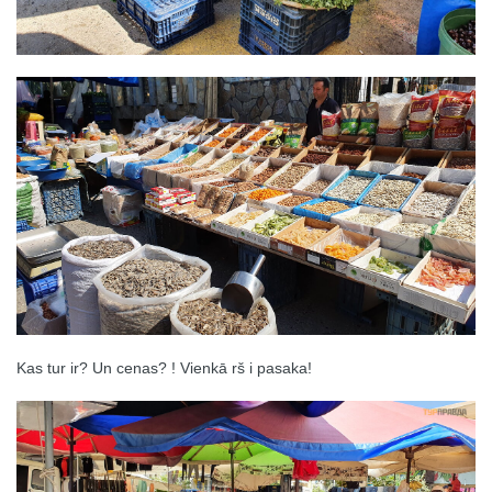
Kas tur ir? Un cenas? ! Vienkā rš i pasaka!