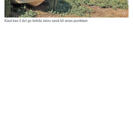
Kaut kas lī dzī gs lietotu laivu savā kš anas punktam