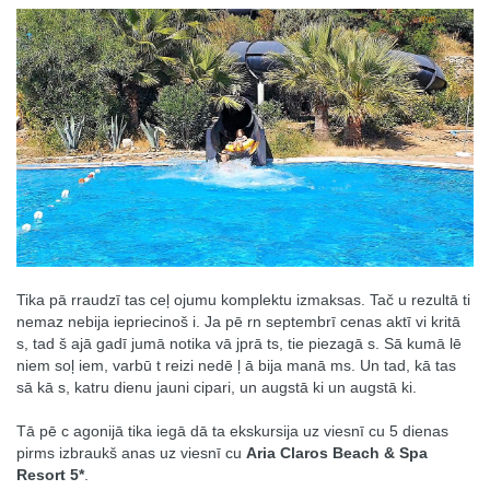
Tika pā rraudzī tas ceļ ojumu komplektu izmaksas. Tač u rezultā ti
nemaz nebija iepriecinoš i. Ja pē rn septembrī cenas aktī vi kritā
s, tad š ajā gadī jumā notika vā jprā ts, tie piezagā s. Sā kumā lē
niem soļ iem, varbū t reizi nedē ļ ā bija manā ms. Un tad, kā tas
sā kā s, katru dienu jauni cipari, un augstā ki un augstā ki.
Tā pē c agonijā tika iegā dā ta ekskursija uz viesnī cu 5 dienas
pirms izbraukš anas uz viesnī cu
Aria Claros Beach & Spa
Resort 5*
.