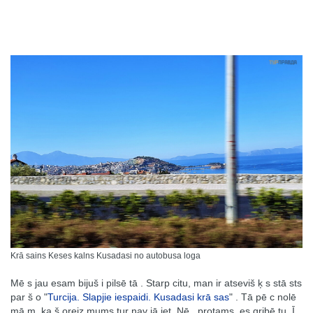
Krā sains Keses kalns Kusadasi no autobusa loga
Mē s jau esam bijuš i pilsē tā . Starp citu, man ir atseviš ķ s stā sts
par š o "
Turcija. Slapjie iespaidi. Kusadasi krā sas
" . Tā pē c nolē
mā m, ka š oreiz mums tur nav jā iet. Nē , protams, es gribē tu. Ī