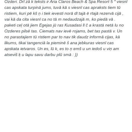
Ozderi. Drī zā k teksts ir Aria Claros Beach & Spa Resort 5 * viesnī
cas apskata turpinā jums, tuvā kā s viesnī cas apraksts tiem tū
ristiem, kuri pē kš ņ i tiek ievesti norā dī tajā ē rtajā rezervā cijā ,
vai kā da cita viesnī ca no tā m nedaudzajā m, ko piedā vā .
paketi ceļ otā jiem Egejas jū ras Kusadasi lī č a krastā netā lu no
Ozderes pilsē tas. Ciemats nav ievē rojams, bet tas pastā v. Un
no parastajiem tū ristiem par to nav tik daudz informā cijas, kā
likums, tikai tangenciā la pieminē š ana jebkuras viesnī cas
apskata ietvaros. Un es, lū k, es to ņ emš u un iedoš u viņ am
atseviš ķ u lapu savu darbu plū smā : ))