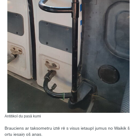
Antitikoī du pasā kumi
Brauciens ar taksometru iztē rē s visus ietaupī jumus no Waikik š
ortu iesaiņ oš anas.