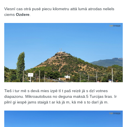
Viesnī cas otrā pusē piecu kilometru attā lumā atrodas neliels
ciems
Ozdere
.
Tieš i tur mē s devā mies izpē tī t paš reizē jā s dzī votnes
diapazonu. Mikroautobuss no deguna maksā.5 Turcijas liras. Ir
pilnī gi iespē jams staigā t ar kā jā m, kā mē s to darī jā m.