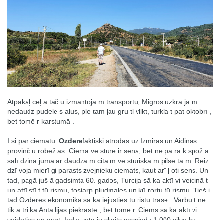
Atpakaļ ceļ ā tač u izmantojā m transportu, Migros uzkrā jā m
nedaudz pudelē s alus, pie tam jau grū ti vilkt, turklā t pat oktobrī ,
bet tomē r karstumā .
Ī si par ciematu:
Ozdere
faktiski atrodas uz Izmiras un Aidinas
provinč u robež as. Ciema vē sture ir sena, bet ne pā rā k spož a
salī dzinā jumā ar daudzā m citā m vē sturiskā m pilsē tā m. Reiz
dzī voja mierī gi parasts zvejnieku ciemats, kaut arī ļ oti sens. Un
tad, pagā juš ā gadsimta 60. gados, Turcija sā ka aktī vi veicinā t
un attī stī t tū rismu, tostarp pludmales un kū rortu tū rismu. Tieš i
tad Ozderes ekonomika sā ka iejusties tū ristu trasē . Varbū t ne
tik ā tri kā Antā lijas piekrastē , bet tomē r. Ciems sā ka aktī vi
veidoties un augt. Iedzī votā ju skaits sasniedz 1.000 cilvē ku,