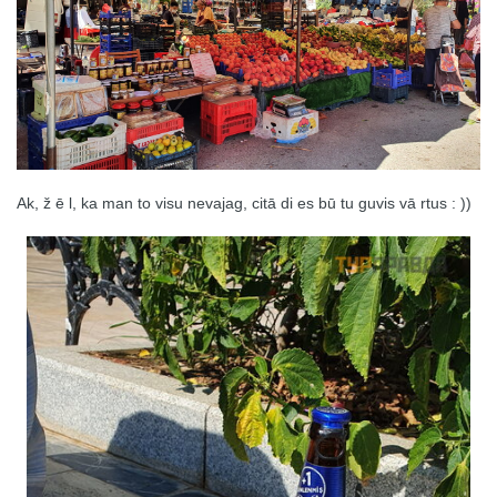
Ak, ž ē l, ka man to visu nevajag, citā di es bū tu guvis vā rtus : ))