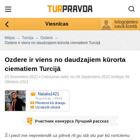
Ielogojieties
Viesnīcas
savā kontā
→
→
→
Mājas
Turcija
Ozdere
Ozdere ir viens no daudzajiem kūrorta ciematiem Turcijā
Ozdere ir viens no daudzajiem kūrorta
ciematiem Turcijā
15 Novembris 2021
•
Ceļošanas laiks: no 26 Septembris 2021 ieslēgts 06
Oktobris 2021
Natalia1421
Reputācija: +4849
Pievienot kā draugu
Uzrakstīt vēstuli
Š ī piezī me nepretendē uz pilnvē rtī gu stā stu par kū rortciemu