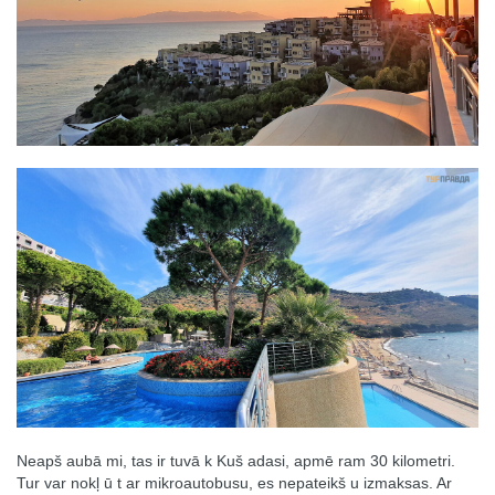
Neapš aubā mi, tas ir tuvā k Kuš adasi, apmē ram 30 kilometri.
Tur var nokļ ū t ar mikroautobusu, es nepateikš u izmaksas. Ar