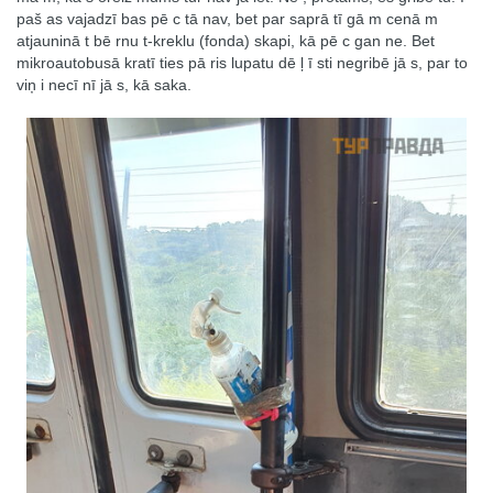
paš as vajadzī bas pē c tā nav, bet par saprā tī gā m cenā m
atjauninā t bē rnu t-kreklu (fonda) skapi, kā pē c gan ne. Bet
mikroautobusā kratī ties pā ris lupatu dē ļ ī sti negribē jā s, par to
viņ i necī nī jā s, kā saka.