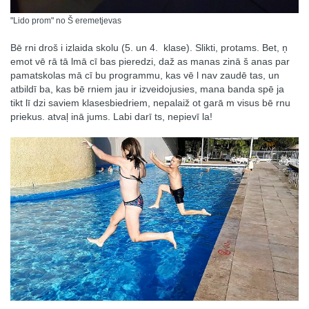
"Lido prom" no Š eremetjevas
Bē rni droš i izlaida skolu (5. un 4. klase). Slikti, protams. Bet, ņ
emot vē rā tā lmā cī bas pieredzi, daž as manas zinā š anas par
pamatskolas mā cī bu programmu, kas vē l nav zaudē tas, un
atbildī ba, kas bē rniem jau ir izveidojusies, mana banda spē ja
tikt lī dzi saviem klasesbiedriem, nepalaiž ot garā m visus bē rnu
priekus. atvaļ inā jums. Labi darī ts, nepievī la!