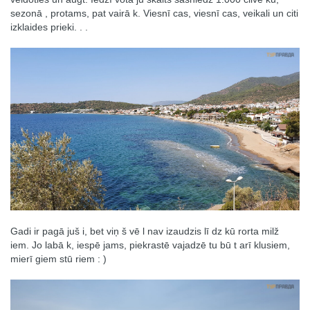
sezonā , protams, pat vairā k. Viesnī cas, viesnī cas, veikali un citi
izklaides prieki. . .
Gadi ir pagā juš i, bet viņ š vē l nav izaudzis lī dz kū rorta milž
iem. Jo labā k, iespē jams, piekrastē vajadzē tu bū t arī klusiem,
mierī giem stū riem : )