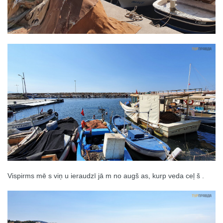
Vispirms mē s viņ u ieraudzī jā m no augš as, kurp veda ceļ š .