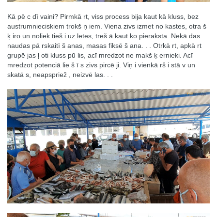
Kā pē c dī vaini? Pirmkā rt, viss process bija kaut kā kluss, bez
austrumnieciskiem trokš ņ iem. Viena zivs izmet no kastes, otra š
ķ iro un noliek tieš i uz letes, treš ā kaut ko pieraksta. Nekā das
naudas pā rskaitī š anas, masas fiksē š ana. . . Otrkā rt, apkā rt
grupē jas ļ oti kluss pū lis, acī mredzot ne makš ķ ernieki. Acī
mredzot potenciā lie š ī s zivs pircē ji. Viņ i vienkā rš i stā v un
skatā s, neapspriež , neizvē las. . .