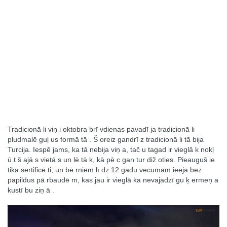
Tradicionā li viņ i oktobra brī vdienas pavadī ja tradicionā li
pludmalē guļ us formā tā . Š oreiz gandrī z tradicionā li tā bija
Turcija. Iespē jams, ka tā nebija viņ a, tač u tagad ir vieglā k nokļ
ū t š ajā s vietā s un lē tā k, kā pē c gan tur diž oties. Pieauguš ie
tika sertificē ti, un bē rniem lī dz 12 gadu vecumam ieeja bez
papildus pā rbaudē m, kas jau ir vieglā ka nevajadzī gu ķ ermeņ a
kustī bu ziņ ā .