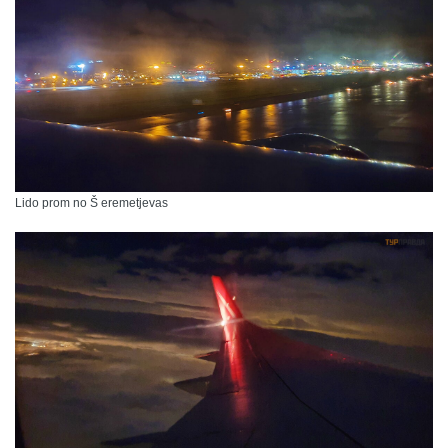
Lido prom no Š eremetjevas