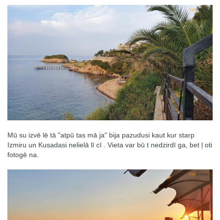
Mū su izvē lē tā "atpū tas mā ja" bija pazudusi kaut kur starp
Izmiru un Kusadasi nelielā lī cī . Vieta var bū t nedzirdī ga, bet ļ oti
fotogē na.