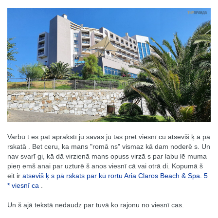
Varbū t es pat aprakstī ju savas jū tas pret viesnī cu atseviš ķ ā pā
rskatā . Bet ceru, ka mans "romā ns" vismaz kā dam noderē s. Un
nav svarī gi, kā dā virzienā mans opuss virzā s par labu lē muma
pieņ emš anai par uzturē š anos viesnī cā vai otrā di. Kopumā š
eit ir
atseviš ķ s pā rskats par kū rortu Aria Claros Beach & Spa. 5
* viesnī ca
.
Un š ajā tekstā nedaudz par tuvā ko rajonu no viesnī cas.