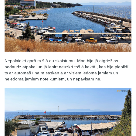
Nepalaidiet garā m š ā du skaistumu. Man bija jā atgriež as
nedaudz atpakaļ un jā ienirt neuzkrī toš ā kaktā , kas bija piepildī
ts ar automaš ī nā m saskaņ ā ar visiem iedomā jamiem un
neiedomā jamiem noteikumiem, un nepavisam ne.