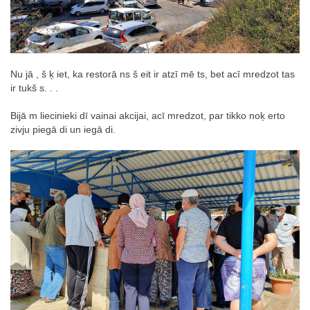
Nu jā , š ķ iet, ka restorā ns š eit ir atzī mē ts, bet acī mredzot tas
ir tukš s. . .
Bijā m liecinieki dī vainai akcijai, acī mredzot, par tikko noķ erto
zivju piegā di un iegā di.