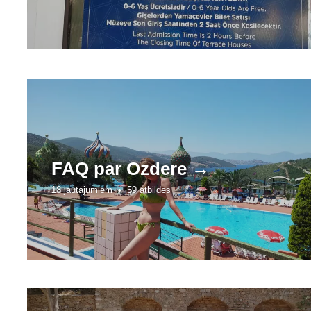
FAQ par
Ozdere →
18 jautājumiem •
59 atbildes