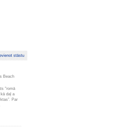
evienot stāstu
os Beach
ats "romā
ā kā daļ a
iktas”. Par
.