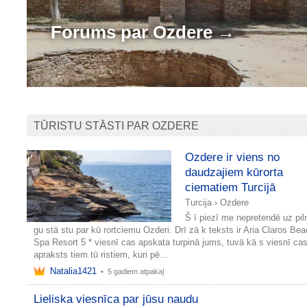
Forums par
Ozdere →
TŪRISTU STĀSTI PAR OZDERE
Ozdere ir viens no
daudzajiem kūrorta
ciematiem Turcijā
Turcija
›
Ozdere
Š ī piezī me nepretendē uz piln
gu stā stu par kū rortciemu Ozderi. Drī zā k teksts ir Aria Claros Be
Spa Resort 5 * viesnī cas apskata turpinā jums, tuvā kā s viesnī ca
apraksts tiem tū ristiem, kuri pē...
Natalia1421
•
5 gadiem atpakaļ
Lieliska viesnīca par jūsu naudu