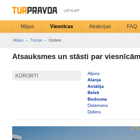
LATVIJA
Mājas
Viesnīcas
Atrakcijas
FAQ
→
→
Mājas
Turcija
Ozdere
Atsauksmes un stāsti par viesnīcā
Afjons
KŪRORTI
Alanja
Antālija
Belek
Bodruma
Dalamana
Didims