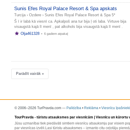
Sunis Efes Royal Palace Resort & Spa apskats
Turcija
›
Ozdere
›
Sunis Efes Royal Palace Resort & Spa 5*
Š ī ir labā kā viesnī ca. Apkalpoš ana tur bija ļ oti laba. Virtuve bija
visaugstā kajā lī menī , pat alkohols bija visaugstā kajā lī menī .
Olja461328
•
6 gadiem atpakaļ
Parādīt vairāk »
© 2006–2026 TurPravda.com
—
Palīdzība
•
Reklāma
•
Viesnīcu īpašnieki
TourPravda -
tūristu atsauksmes par viesnīcām
| Viesnīcu un kūrortu
Jūsu uzmanībai tiek piedāvāti simtiem viesnīcu atsauksmju par visiem pop
par viesnīcas izvēli.Lasi tūristu atsauksmes – izmanto citu ceļotāju pieredz