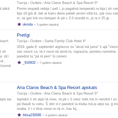
Turcija
›
Ozdere
›
Aria Claros Beach & Spa Resort 5*
ā laikā
Pirmie iespaidi nebija ī paš i, jo pagalmā temperatū ra bija ļ oti ze
bija 19 grā di, bet ar katru dienu paliek arvien siltā ks, pat visu sa
m, lai gan krē mu lietojam ik pē c 2-3 stundā m, jū ra ir 25 gr...
okmila
•
5 gadiem atpakaļ
Pretīgi
 Beach
Turcija
›
Ozdere
›
Santa Family Club Hotel 4*
2019. gada 8. septembrī atgriezos no "atvaļ inā juma" š ajā "viesnī
ļ oti
nav viesnī ca, tā ir novā rtā atstā ta, izgrauzta, pionieru nometne,
a: dzī
paredzē ta "pā rē jiem" lū zeriem.
vā ,
_910932
•
7 gadiem atpakaļ
s, kosmē
Aria Claros Beach & Spa Resort apskats
Turcija
›
Ozdere
›
Aria Claros Beach & Spa Resort 5*
atpū tas
Iepriekš š eit atpū tā mies, tā pē c š oreiz nolē mā m neriskē t un
pā rbaudī tu vietu. Š obrī d ir paredzē ta kluba mā ja atpū tai, ģ i
istaba, š ī ir tikai viena no tā m, kas bij...
Alisa230585
•
6 gadiem atpakaļ