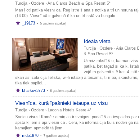
Turcija
›
Ozdere
›
Aria Claros Beach & Spa Resort 5*
Man ļ oti patika viesnī ca. Reģ istrē š anā s notika ā tri un norunā taj
(14:00). Viesnī cā ir galvenā ē ka un trī sstā vu bungalo.
_19173
•
5 gadiem atpakaļ
Ideāla vieta
Turcija
›
Ozdere
›
Aria Claros
& Spa Resort 5*
Uzreiz rakstī š u, ka man viss 
patika, bet tagad sī kā k. Istab
vojā m galvenā s ē kas 4. stā 
skaņ as izolā cija lieliska, wi-fi istabiņ ā teicams, tī rī ba, skaistum
tika tiek papildi...
kharkov3773
•
6 gadiem atpakaļ
Viesnīca, kurā īpašnieki ietaupa uz visu
Turcija
›
Ozdere
›
Ladonia Hotels Kesre 4*
Sveicu visus! Kamē r atmiņ as ir svaigas, padalī š os iespaidos par 
apstā kļ iem š ajā viesnī cā . Ceru, ka informā cija bū s noderī ga nā
kamajiem apmeklē tā jiem.
mdp1970
•
7 gadiem atpakaļ