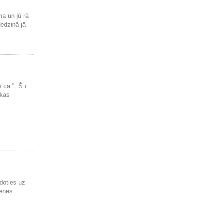
ma un jū rā
dedzinā jā
 cā ". Š ī
 kas
 doties uz
menes