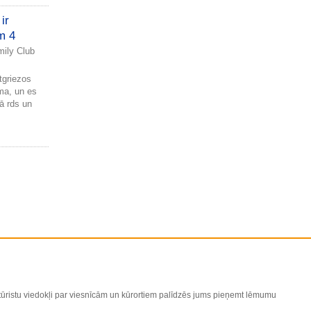
ir
m 4
ily Club
tgriezos
ma, un es
vā rds un
 tūristu viedokļi par viesnīcām un kūrortiem palīdzēs jums pieņemt lēmumu