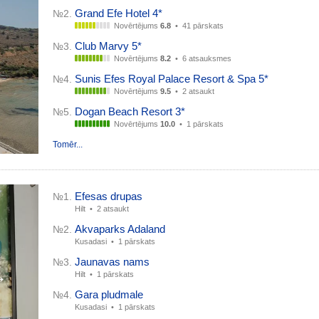
Grand Efe Hotel 4*
№2.
Novērtējums
6.8
•
41 pārskats
Club Marvy 5*
№3.
Novērtējums
8.2
•
6 atsauksmes
Sunis Efes Royal Palace Resort & Spa 5*
№4.
Novērtējums
9.5
•
2 atsaukt
Dogan Beach Resort 3*
№5.
Novērtējums
10.0
•
1 pārskats
Tomēr...
Efesas drupas
№1.
Hilt •
2 atsaukt
Akvaparks Adaland
№2.
Kusadasi •
1 pārskats
Jaunavas nams
№3.
→
Hilt •
1 pārskats
Gara pludmale
№4.
Kusadasi •
1 pārskats