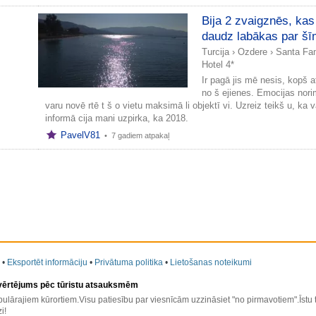
Bija 2 zvaigznēs, kas 
daudz labākas par šī
Turcija
›
Ozdere
›
Santa Fam
Hotel 4*
Ir pagā jis mē nesis, kopš a
no š ejienes. Emocijas nori
varu novē rtē t š o vietu maksimā li objektī vi. Uzreiz teikš u, ka 
informā cija mani uzpirka, ka 2018.
PavelV81
•
7 gadiem atpakaļ
•
Eksportēt informāciju
•
Privātuma politika
•
Lietošanas noteikumi
 vērtējums pēc tūristu atsauksmēm
ulārajiem kūrortiem.Visu patiesību par viesnīcām uzzināsiet "no pirmavotiem".Īstu
i!