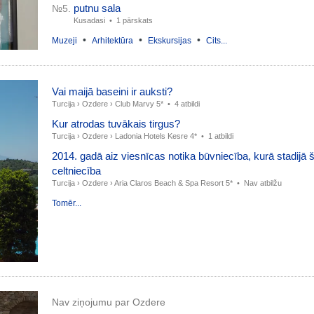
putnu sala
№5.
Kusadasi •
1 pārskats
•
•
•
Muzeji
Arhitektūra
Ekskursijas
Cits...
Vai maijā baseini ir auksti?
Turcija
›
Ozdere
›
Club Marvy 5*
•
4 atbildi
Kur atrodas tuvākais tirgus?
Turcija
›
Ozdere
›
Ladonia Hotels Kesre 4*
•
1 atbildi
2014. gadā aiz viesnīcas notika būvniecība, kurā stadijā š
celtniecība
Turcija
›
Ozdere
›
Aria Claros Beach & Spa Resort 5*
•
Nav atbilžu
Tomēr...
Nav ziņojumu par Ozdere