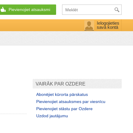
Pievienojiet atsauksmi
Ielogojieties
savā kontā
VAIRĀK PAR OZDERE
Abonējiet kūrorta pārskatus
Pievienojiet atsauksmes par viesnīcu
Pievienojiet stāstu par Ozdere
Uzdod jautājumu