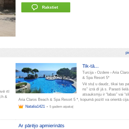
Rakstiet
pi
Tik-tā...
Turcija
›
Ozdere
›
Aria Clar
& Spa Resort 5*
Vē stuļ u daudz, tikai tas p
ns" izrā dī jā s. Parasti liel
vē rtī
atsauksmju ir “labas” vai “sl
ach &
Aria Claros Beach & Spa Resort 5 *, kopumā pozitī va orientā cija
s
Natalia1421
•
5 gadiem atpakaļ
Ar pārējo apmierināts