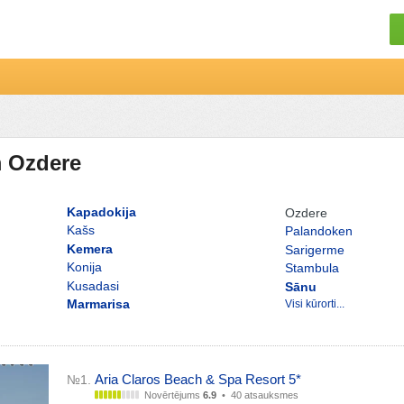
m Ozdere
Kapadokija
Ozdere
Kašs
Palandoken
Kemera
Sarigerme
Konija
Stambula
Kusadasi
Sānu
Marmarisa
Visi kūrorti...
Aria Claros Beach & Spa Resort 5*
№1.
Novērtējums
6.9
•
40 atsauksmes