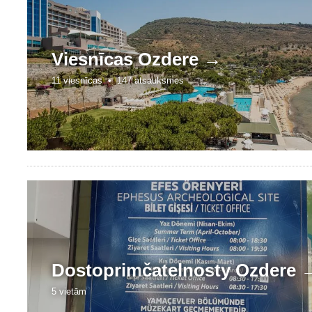
Viesnīcas
Ozdere →
11 viesnīcas •
147 atsauksmes
Dostoprim
čat
elnos
ty
Ozdere 
5 vietām