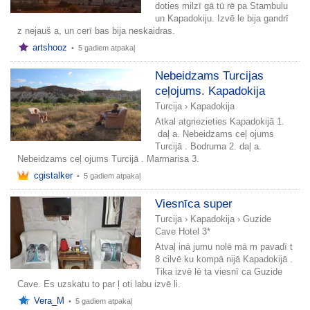
doties milzī gā tū rē pa Stambulu
un Kapadokiju. Izvē le bija gandrī
z nejauš a, un cerī bas bija neskaidras.
artshooz
•
5 gadiem atpakaļ
Nebeidzams Turcijas
ceļojums. Kapadokija
Turcija
›
Kapadokija
Atkal atgriezieties Kapadokijā 1.
daļ a. Nebeidzams ceļ ojums
Turcijā . Bodruma 2. daļ a.
Nebeidzams ceļ ojums Turcijā . Marmarisa 3.
cgistalker
•
5 gadiem atpakaļ
Viesnīca super
Turcija
›
Kapadokija
›
Guzide
Cave Hotel 3*
Atvaļ inā jumu nolē mā m pavadī t
8 cilvē ku kompā nijā Kapadokijā .
Tika izvē lē ta viesnī ca Guzide
Cave. Es uzskatu to par ļ oti labu izvē li.
Vera_M
•
5 gadiem atpakaļ