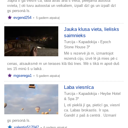
Saprā tī ga viesnī ca, laba atraš anā s vieta, pieejama autostā
vvieta, ļ oti tuvu autoostai un veikaliem, izpalī dzī gs un izpalī dzī
gs personā ls.
evgend254
•
5 gadiem atpakaļ
Jauka klusa vieta, lielisks
saimnieks
Turcija
›
Kapadokija
›
Epoch
Stone House 3*
Mē s rezervē jā m, izmantojot
rezervā ciju, izvē lē jā mies pē c
cenas, atsauksmē m un terases klā tbū tnes. Mē s tikā m apsē duš
ies 15 minū š u laikā .
mgserega1
•
5 gadiem atpakaļ
Laba viesnīca
Turcija
›
Kapadokija
›
Heybe Hotel
& Spa 3*
Ļ oti pieklā jī ga, pieticī ga, viesnī
ca. Labas brokastis. Ir spa.
Gandrī z paš ā centrā . Uzmanī
gs personā ls.
valentin517047
•
6 gadiem atpakaļ