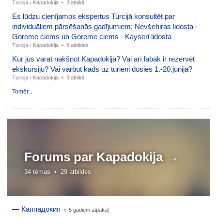
Turcija
›
Kapadokija
•
3 atbildi
Es lūdzu cienījamos ekspertus Turcijā konsultēt par
individuāliem pārsēšanās gadījumiem: Nevšehiras lidosta -
Goreme ciems un Goreme ciems - Kayseri lidosta
Turcija
›
Kapadokija
•
8 atbildes
Kur jūs varat nakšņot Kapadokijā? Vai arī labāk ir rezervēt
ekskursiju? Vai varbūt kāds uz turieni dosies 1.-20.jūnijā?
Turcija
›
Kapadokija
•
3 atbildi
Tomēr...
Forums par
Kapadokija →
34 tēmas •
29 atbildes
— Каппадокия
•
5 gadiem atpakaļ