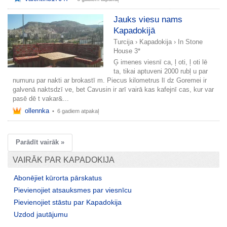
Jauks viesu nams
Kapadokijā
Turcija
›
Kapadokija
›
In Stone
House 3*
Ģ imenes viesnī ca, ļ oti, ļ oti lē
ta, tikai aptuveni 2000 rubļ u par
numuru par nakti ar brokastī m. Piecus kilometrus lī dz Goremei ir
galvenā naktsdzī ve, bet Cavusin ir arī vairā kas kafejnī cas, kur var
pasē dē t vakar&...
ollennka
•
6 gadiem atpakaļ
Parādīt vairāk »
VAIRĀK PAR KAPADOKIJA
Abonējiet kūrorta pārskatus
Pievienojiet atsauksmes par viesnīcu
Pievienojiet stāstu par Kapadokija
Uzdod jautājumu