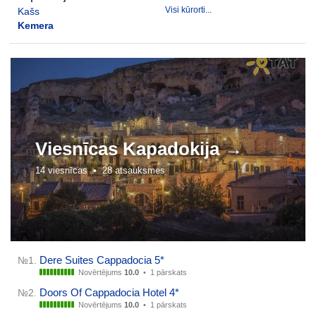
Visi kūrorti...
Kašs
Kemera
Viesnīcas
Kapadokija →
14 viesnīcas •
28 atsauksmes
Dere Suites Cappadocia 5*
№1.
Novērtējums
10.0
•
1 pārskats
Doors Of Cappadocia Hotel 4*
№2.
Novērtējums
10.0
•
1 pārskats