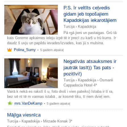
P.S. Ir veltīts ceļvedis
gidam jeb topošajiem
Kapadokijas iekarotājiem
Turcija
›
Kapadokija
Pā rgā jieni un pastaigas. Grū tā
kais Goreme apkaimes ieleju izpē tē ir precī zu karš u trū kums. Ir
daudz š uvju un papildu ievades/izvades, kas jū s mulsina.
Polina_Sumy
•
5 gadiem atpakaļ
Negatīvās atsauksmes ir
jautrāk lasīt)) Tas pats -
pozitīvi!)
Turcija
›
Kapadokija
›
Osmanli
Cappadocia Hotel 4*
Vairā k nekā es rakstī š u, foto droš i vien pateiks) Istaba ir tī ra,
bez sē nī tē m vannas istabā , ar kosmē tiku, tī riem dvieļ iem.
mrs.VanDeKamp
•
5 gadiem atpakaļ
Mājīga viesnīca
Turcija
›
Kapadokija
›
Mirzade Konak 3*