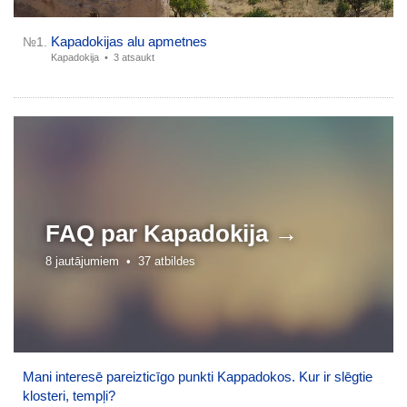
Kapadokijas alu apmetnes
№1.
Kapadokija •
3 atsaukt
FAQ par
Kapadokija →
8 jautājumiem •
37 atbildes
Mani interesē pareizticīgo punkti Kappadokos. Kur ir slēgtie
klosteri, tempļi?