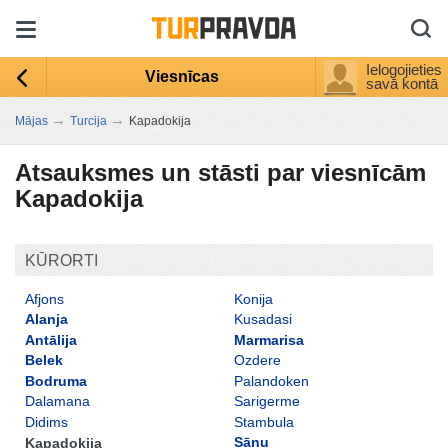
Ielogojieties
Viesnīcas
savā kontā
→
→
Mājas
Turcija
Kapadokija
Atsauksmes un stāsti par viesnīcām
Kapadokija
KŪRORTI
Afjons
Konija
Alanja
Kusadasi
Antālija
Marmarisa
Belek
Ozdere
Bodruma
Palandoken
Dalamana
Sarigerme
Didims
Stambula
Sānu
Kapadokija