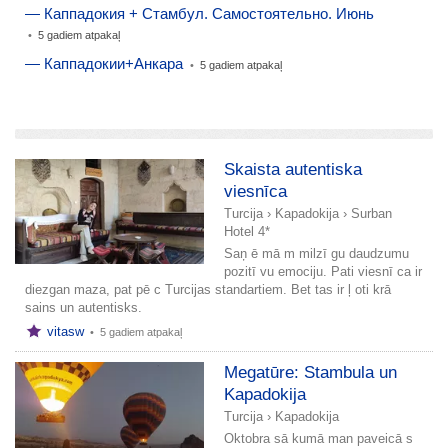
— Каппадокия + Стамбул. Самостоятельно. Июнь
•
5 gadiem atpakaļ
— Каппадокии+Анкара
•
5 gadiem atpakaļ
pievienot stāstu
Skaista autentiska
viesnīca
Turcija
›
Kapadokija
›
Surban
Hotel 4*
Saņ ē mā m milzī gu daudzumu
pozitī vu emociju. Pati viesnī ca ir
diezgan maza, pat pē c Turcijas standartiem. Bet tas ir ļ oti krā
sains un autentisks.
vitasw
•
5 gadiem atpakaļ
Megatūre: Stambula un
Kapadokija
Turcija
›
Kapadokija
Oktobra sā kumā man paveicā s