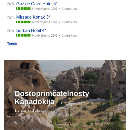
Guzide Cave Hotel 3*
№3.
Novērtējums
10.0
•
1 pārskats
Mirzade Konak 3*
№4.
Novērtējums
10.0
•
1 pārskats
Surban Hotel 4*
№5.
Novērtējums
10.0
•
1 pārskats
Tomēr...
Dostoprim
čat
elnos
ty
Kapadokija →
1 vieta •
3 atsaukt