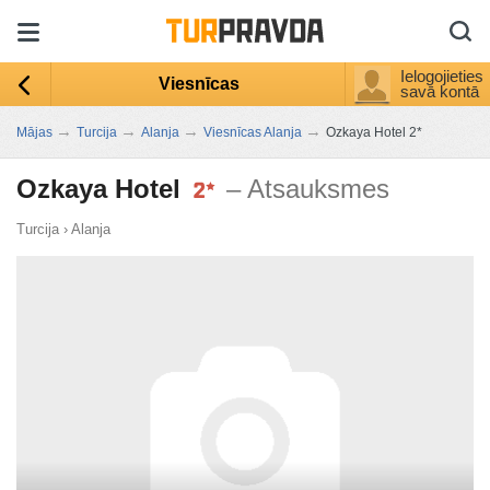
Ielogojieties
Viesnīcas
savā kontā
→
→
→
→
Mājas
Turcija
Alanja
Viesnīcas Alanja
Ozkaya Hotel 2*
Ozkaya Hotel
– Atsauksmes
Turcija
›
Alanja