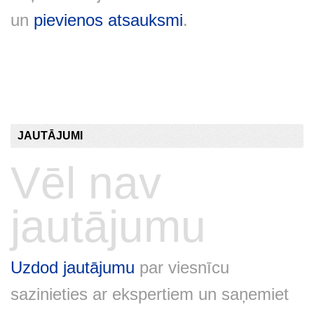
un
pievienos atsauksmi
.
JAUTĀJUMI
Vēl nav
jautājumu
Uzdod jautājumu
par viesnīcu
sazinieties ar ekspertiem un saņemiet