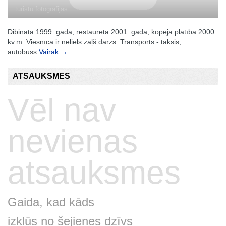
tūristu fotogrāfijas
Dibināta 1999. gadā, restaurēta 2001. gadā, kopējā platība 2000
kv.m. Viesnīcā ir neliels zaļš dārzs. Transports - taksis,
autobuss.
Vairāk →
ATSAUKSMES
Vēl nav
nevienas
atsauksmes
Gaida, kad kāds
izkļūs no šejienes dzīvs