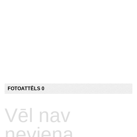
FOTOATTĒLS 0
Vēl nav
neviena