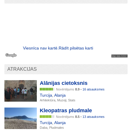
Viesnīca nav kartē.Rādīt pilsētas karti
ATRAKCIJAS
Alānijas cietoksnis
Novērtējums
8.9
•
16 atsauksmes
Turcija
,
Alanja
Arhitektūra, Muzeji, Stats
Kleopatras pludmale
Novērtējums
8.5
•
13 atsauksmes
Turcija
,
Alanja
Daba, Pludmales