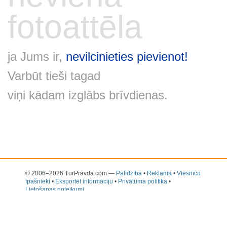
fotoattēla
ja Jums ir,
nevilcinieties pievienot!
Varbūt tieši tagad
viņi kādam izglābs brīvdienas.
© 2006–2026 TurPravda.com
—
Palīdzība
•
Reklāma
•
Viesnīcu
īpašnieki
•
Eksportēt informāciju
•
Privātuma politika
•
Lietošanas noteikumi
TourPravda -
tūristu atsauksmes par viesnīcām
| Viesnīcu un
kūrortu vērtējums pēc tūristu atsauksmēm
Jūsu uzmanībai tiek piedāvāti simtiem viesnīcu atsauksmju par