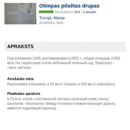
Olimpas pilsētas drupas
Novērtējums
10.0
•
2 atsaukt
Turcija
,
Alanja
Arhitektūra, Stats
APRAKSTS
Год основания 1999, реставрирован в 2001 г., общая площадь 2 000
кв.м. На территории отеля небольшой зеленый сад. Транспорт -
такси, автобус.
Atrašanās vieta
Расположен в Конаклы, в 15 км от Аланьи, в 106 км от аэропорта.
Pludmales apraksts
в 75 м от отеля, собственный песчано-галечный пляж; зонты,
шезлонги - бесплатно. Между отелем и пляжем проходит дорога,
имеется подземный переход.