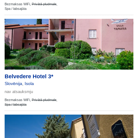
Bezmaksas WiFi,
Privātā pludmale
,
Spa / labsajūta
Belvedere Hotel 3*
Slovēnija
,
Isola
nav atsauksmju
Bezmaksas WiFi,
Privātā pludmale
,
Spa / labsajūta