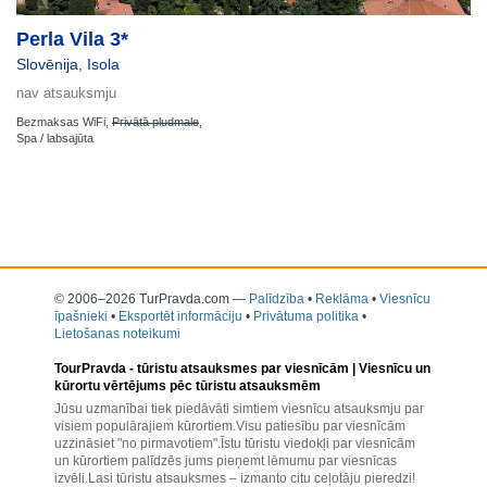
Perla Vila 3*
Slovēnija
,
Isola
nav atsauksmju
Bezmaksas WiFi,
Privātā pludmale
,
Spa / labsajūta
© 2006–2026 TurPravda.com
—
Palīdzība
•
Reklāma
•
Viesnīcu
īpašnieki
•
Eksportēt informāciju
•
Privātuma politika
•
Lietošanas noteikumi
TourPravda -
tūristu atsauksmes par viesnīcām
| Viesnīcu un
kūrortu vērtējums pēc tūristu atsauksmēm
Jūsu uzmanībai tiek piedāvāti simtiem viesnīcu atsauksmju par
visiem populārajiem kūrortiem.Visu patiesību par viesnīcām
uzzināsiet "no pirmavotiem".Īstu tūristu viedokļi par viesnīcām
un kūrortiem palīdzēs jums pieņemt lēmumu par viesnīcas
izvēli.Lasi tūristu atsauksmes – izmanto citu ceļotāju pieredzi!