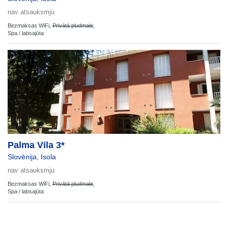
nav atsauksmju
Bezmaksas WiFi,
Privātā pludmale
,
Spa / labsajūta
Palma Vila 3*
Slovēnija
,
Isola
nav atsauksmju
Bezmaksas WiFi,
Privātā pludmale
,
Spa / labsajūta