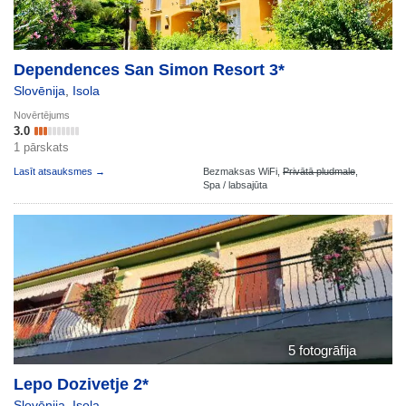
Dependences San Simon Resort 3*
Slovēnija
,
Isola
Novērtējums
3.0
1 pārskats
Lasīt atsauksmes →
Bezmaksas WiFi,
Privātā pludmale
,
Spa / labsajūta
5 fotogrāfija
Lepo Dozivetje 2*
Slovēnija
,
Isola