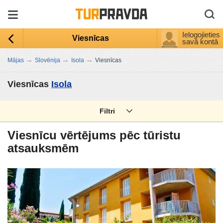
Ielogojieties
Viesnīcas
savā kontā
→
→
→
Mājas
Slovēnija
Isola
Viesnīcas
Viesnīcas
Isola
Filtri
Viesnīcu vērtējums pēc tūristu
atsauksmēm