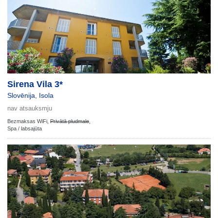
Sirena Vila 3*
Slovēnija
,
Isola
nav atsauksmju
Bezmaksas WiFi,
Privātā pludmale
,
Spa / labsajūta