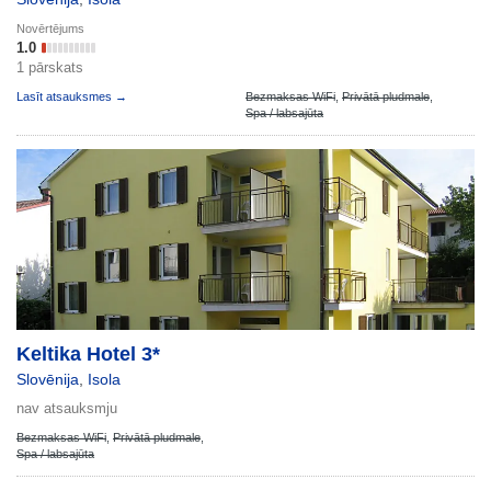
Novērtējums
1.0
1 pārskats
Lasīt atsauksmes →
Bezmaksas WiFi
,
Privātā pludmale
,
Spa / labsajūta
Keltika Hotel 3*
Slovēnija
,
Isola
nav atsauksmju
Bezmaksas WiFi
,
Privātā pludmale
,
Spa / labsajūta