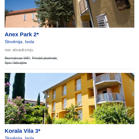
Anex Park 2*
Slovēnija
,
Isola
nav atsauksmju
Bezmaksas WiFi
,
Privātā pludmale
,
Spa / labsajūta
Korala Vila 3*
Slovēnija
,
Isola