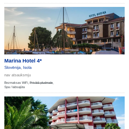
Marina Hotel 4*
Slovēnija
,
Isola
nav atsauksmju
Bezmaksas WiFi,
Privātā pludmale
,
Spa / labsajūta