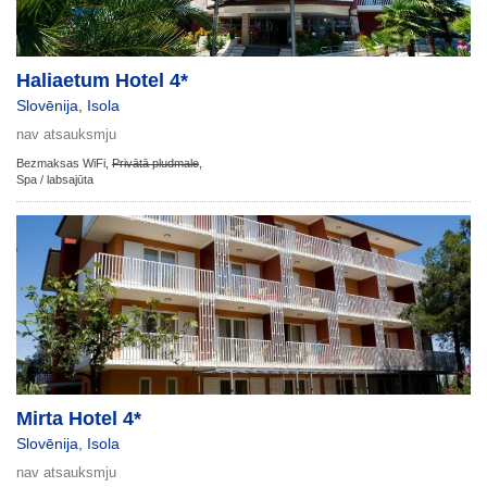
Haliaetum Hotel 4*
Slovēnija
,
Isola
nav atsauksmju
Bezmaksas WiFi,
Privātā pludmale
,
Spa / labsajūta
Mirta Hotel 4*
Slovēnija
,
Isola
nav atsauksmju