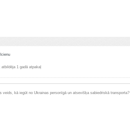
lcienu
t
atbildēja
1 gadā atpakaļ