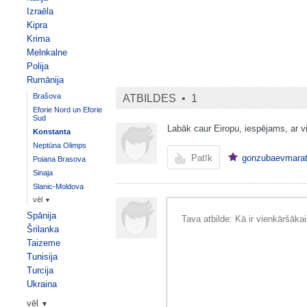
Izraēla
Kipra
Krima
Melnkalne
Polija
Rumānija
Brašova
ATBILDES •
1
Eforie Nord un Eforie
Sud
Labāk caur Eiropu, iespējams, ar vi
Konstanta
Neptūna Olimps
Patīk
gonzubaevmara
Poiana Brasova
Sinaja
Slanic-Moldova
vēl
▼
Spānija
Šrilanka
Taizeme
Tunisija
Turcija
Ukraina
vēl
▼