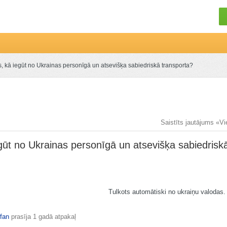
s, kā iegūt no Ukrainas personīgā un atsevišķa sabiedriskā transporta?
Saistīts jautājums «Vi
egūt no Ukrainas personīgā un atsevišķa sabiedrisk
Tulkots automātiski no ukraiņu valodas
fan
prasīja
1 gadā atpakaļ