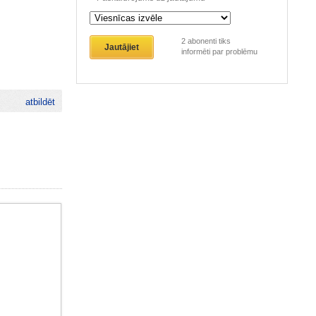
2
abonenti tiks
Jautājiet
informēti par problēmu
atbildēt