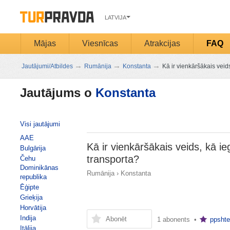
LATVIJA
Mājas
Viesnīcas
Atrakcijas
FAQ
→
→
→
Jautājumi/Atbildes
Rumānija
Konstanta
Kā ir vienkāršākais veid
Jautājums o
Konstanta
Visi jautājumi
AAE
Kā ir vienkāršākais veids, kā i
Bulgārija
transporta?
Čehu
Dominikānas
Rumānija
›
Konstanta
republika
Ēģipte
Grieķija
Horvātija
Indija
Abonēt
1 abonents •
ppshte
Itālija