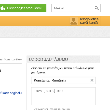
Pievienojiet atsauksmi
Ielogojieties
savā kontā
esnīcas izvēle»
UZDOD JAUTĀJUMU
Eksperti un pieredzējuši tūristi atbildēs uz jūsu
ā
jautājumu.
×
.
Skatīt oriģinālu
+ Paskaidrojums uz jautājumu