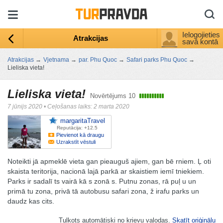
Ielogojieties
Atrakcijas
savā kontā
Atrakcijas
→
Vjetnama
→
par. Phu Quoc
→
Safari parks Phu Quoc
→
Lieliska vieta!
Lieliska vieta!
Novērtējums
10
7 jūnijs 2020
•
Ceļošanas laiks: 2 marta 2020
margaritaTravel
Reputācija: +12.5
Pievienot kā draugu
Uzrakstīt vēstuli
Noteikti jā apmeklē vieta gan pieauguš ajiem, gan bē rniem. Ļ oti
skaista teritorija, nacionā lajā parkā ar skaistiem iemī tniekiem.
Parks ir sadalī ts vairā kā s zonā s. Putnu zonas, rā puļ u un
primā tu zona, privā tā autobusu safari zona, ž irafu parks un
daudz kas cits.
Tulkots automātiski no krievu valodas.
Skatīt oriģinālu