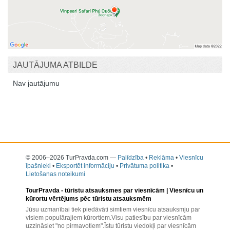
JAUTĀJUMA ATBILDE
Nav jautājumu
© 2006–2026 TurPravda.com
—
Palīdzība
•
Reklāma
•
Viesnīcu
īpašnieki
•
Eksportēt informāciju
•
Privātuma politika
•
Lietošanas noteikumi
TourPravda -
tūristu atsauksmes par viesnīcām
| Viesnīcu un
kūrortu vērtējums pēc tūristu atsauksmēm
Jūsu uzmanībai tiek piedāvāti simtiem viesnīcu atsauksmju par
visiem populārajiem kūrortiem.Visu patiesību par viesnīcām
uzzināsiet "no pirmavotiem".Īstu tūristu viedokļi par viesnīcām