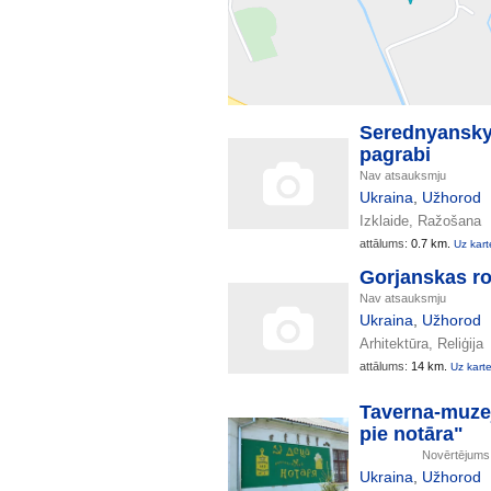
Serednyansky
pagrabi
Nav atsauksmju
Ukraina
,
Užhorod
Izklaide, Ražošana
attālums:
0.7 km.
Uz kart
Gorjanskas r
Nav atsauksmju
Ukraina
,
Užhorod
Arhitektūra, Reliģija
attālums:
14 km.
Uz kart
Taverna-muze
pie notāra"
Novērtējum
Ukraina
,
Užhorod