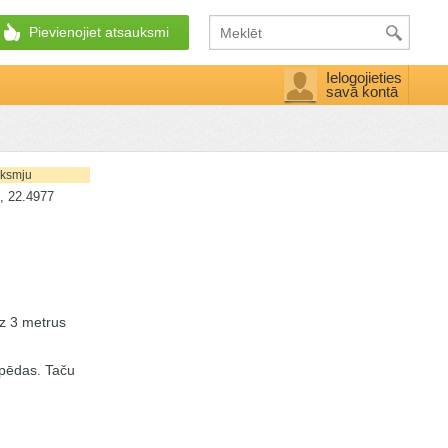
Pievienojiet atsauksmi
Ielogojieties
savā kontā
uksmju
, 22.4977
īz 3 metrus
 pēdas. Taču