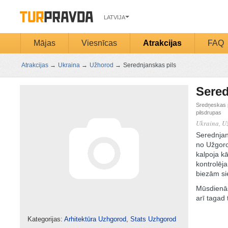
LATVIJA
Mājas
Viesnīcas
Atrakcijas
FAQ
Atrakcijas
→
Ukraina
→
Užhorod
→
Serednjanskas pils
Sered
Sredņeskas p
pilsdrupas
Ukraina, U
Serednjan
no Užgorod
kalpoja kā
kontrolēja
biezām s
Mūsdienās 
arī tagad 
Kategorijas:
Arhitektūra Uzhgorod
,
Stats Uzhgorod