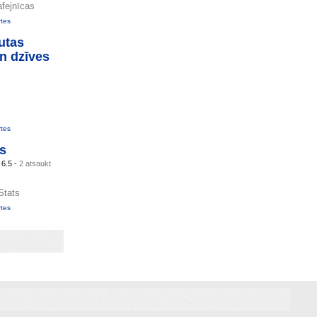
afejnīcas
rtes
utas
un dzīves
rtes
s
s
6.5 -
2 atsaukt
Stats
rtes