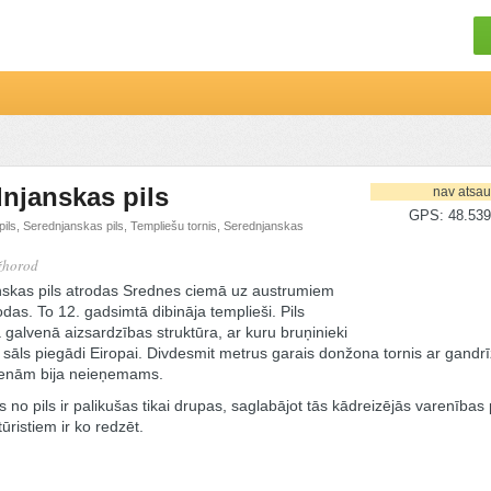
njanskas pils
nav atsa
GPS: 48.539
ils, Serednjanskas pils, Templiešu tornis, Serednjanskas
žhorod
skas pils atrodas Srednes ciemā uz austrumiem
as. To 12. gadsimtā dibināja templieši. Pils
 galvenā aizsardzības struktūra, ar kuru bruņinieki
 sāls piegādi Eiropai. Divdesmit metrus garais donžona tornis ar gandr
ienām bija neieņemams.
no pils ir palikušas tikai drupas, saglabājot tās kādreizējās varenības
tūristiem ir ko redzēt.