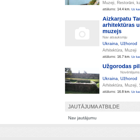
Muzeji, Restorāni, k
attālums:
14.4 km.
Uz ka
Aizkarpatu Ta
arhitektūras 
muzejs
Nav atsauksmju
Ukraina
,
Užhorod
Arhitektūra, Muzeji
attālums:
16.7 km.
Uz ka
Užgorodas pil
Novērtējum
Ukraina
,
Užhorod
Arhitektūra, Muzeji, 
attālums:
16.8 km.
Uz ka
JAUTĀJUMA ATBILDE
Nav jautājumu