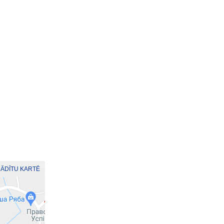
RĀDĪTU KARTĒ