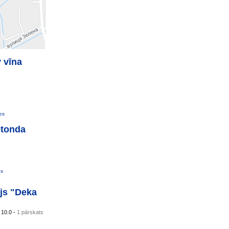
 vīna
es
otonda
es
js "Deka
s
10.0 -
1 pārskats