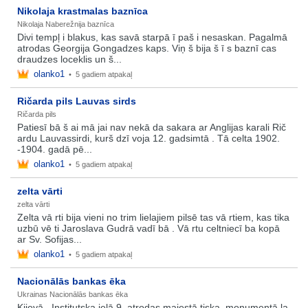
Nikolaja krastmalas baznīca
Nikolaja Naberežnija baznīca
Divi tempļ i blakus, kas savā starpā ī paš i nesaskan. Pagalmā
atrodas Georgija Gongadzes kaps. Viņ š bija š ī s baznī cas
draudzes loceklis un š...
olanko1
•
5 gadiem atpakaļ
Ričarda pils Lauvas sirds
Ričarda pils
Patiesī bā š ai mā jai nav nekā da sakara ar Anglijas karali Rič
ardu Lauvassirdi, kurš dzī voja 12. gadsimtā . Tā celta 1902.
-1904. gadā pē...
olanko1
•
5 gadiem atpakaļ
zelta vārti
zelta vārti
Zelta vā rti bija vieni no trim lielajiem pilsē tas vā rtiem, kas tika
uzbū vē ti Jaroslava Gudrā vadī bā . Vā rtu celtniecī ba kopā
ar Sv. Sofijas...
olanko1
•
5 gadiem atpakaļ
Nacionālās bankas ēka
Ukrainas Nacionālās bankas ēka
Kijevā , Institutska ielā.9, atrodas majestā tiska, monumentā la