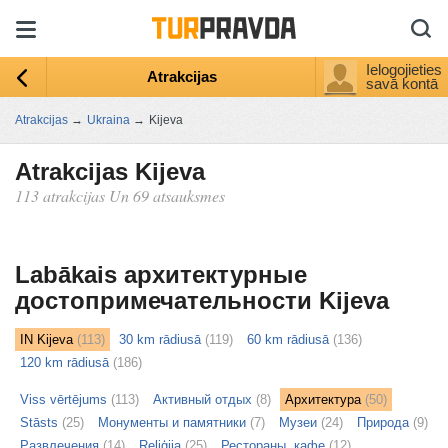
Ielogojieties
Atrakcijas
savā kontā
Atrakcijas
→
Ukraina
→
Kijeva
Atrakcijas Kijeva
113 atrakcijas Un 69 atsauksmes
ыть
ту
Labākais архитектурные
достопримечательности Kijeva
IN Kijeva
(113)
30 km rādiusā
(119)
60 km rādiusā
(136)
120 km rādiusā
(186)
Viss vērtējums
(113)
Активный отдых
(8)
Архитектура
(50)
Stāsts
(25)
Монументы и памятники
(7)
Музеи
(24)
Природа
(9)
Развлечения
(14)
Reliģija
(25)
Рестораны, кафе
(12)