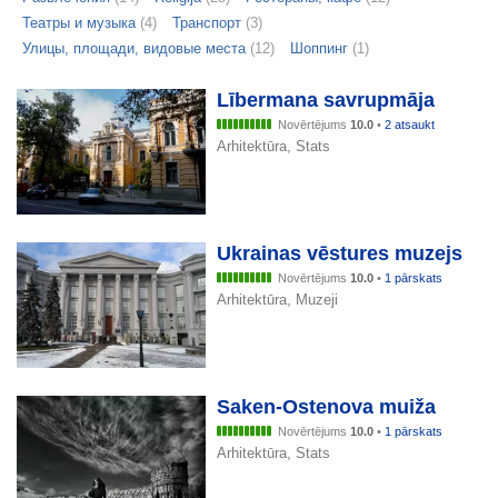
Театры и музыка
(4)
Транспорт
(3)
Улицы, площади, видовые места
(12)
Шоппинг
(1)
Lībermana savrupmāja
Novērtējums
10.0
•
2 atsaukt
Arhitektūra, Stats
Ukrainas vēstures muzejs
Novērtējums
10.0
•
1 pārskats
Arhitektūra, Muzeji
Saken-Ostenova muiža
Novērtējums
10.0
•
1 pārskats
Arhitektūra, Stats