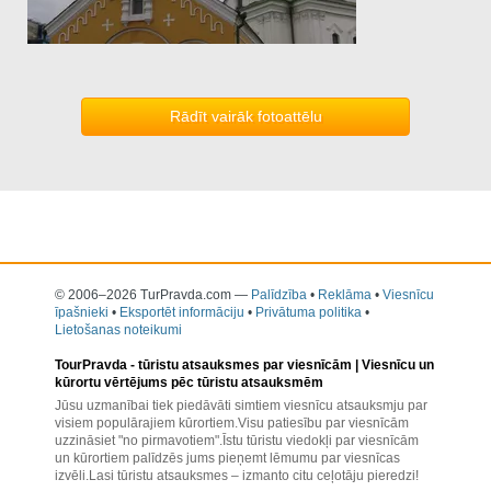
Rādīt vairāk fotoattēlu
© 2006–2026 TurPravda.com
—
Palīdzība
•
Reklāma
•
Viesnīcu
īpašnieki
•
Eksportēt informāciju
•
Privātuma politika
•
Lietošanas noteikumi
TourPravda -
tūristu atsauksmes par viesnīcām
| Viesnīcu un
kūrortu vērtējums pēc tūristu atsauksmēm
Jūsu uzmanībai tiek piedāvāti simtiem viesnīcu atsauksmju par
visiem populārajiem kūrortiem.Visu patiesību par viesnīcām
uzzināsiet "no pirmavotiem".Īstu tūristu viedokļi par viesnīcām
un kūrortiem palīdzēs jums pieņemt lēmumu par viesnīcas
izvēli.Lasi tūristu atsauksmes – izmanto citu ceļotāju pieredzi!