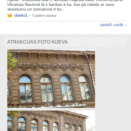
Ukrainas Nacionā lā s bankas ē ka, kas pā rsteidz ar savu
skaistumu un izsmalcinā tī bu...
olanko1
•
5 gadiem atpakaļ
parādīt vairāk ↓
ATRAKCIJAS FOTO KIJEVA