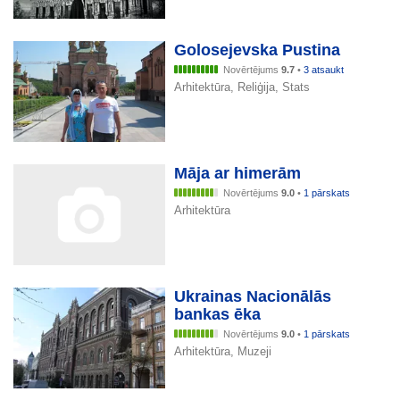
Golosejevska Pustina
Novērtējums
9.7
•
3 atsaukt
Arhitektūra, Reliģija, Stats
Māja ar himerām
Novērtējums
9.0
•
1 pārskats
Arhitektūra
Ukrainas Nacionālās
bankas ēka
Novērtējums
9.0
•
1 pārskats
Arhitektūra, Muzeji