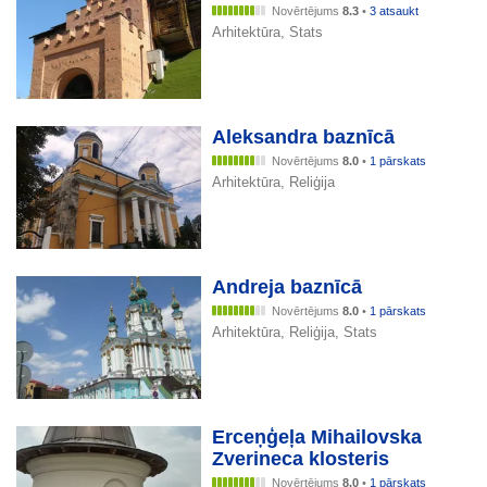
Novērtējums
8.3
•
3 atsaukt
Arhitektūra, Stats
Aleksandra baznīcā
Novērtējums
8.0
•
1 pārskats
Arhitektūra, Reliģija
Andreja baznīcā
Novērtējums
8.0
•
1 pārskats
Arhitektūra, Reliģija, Stats
Erceņģeļa Mihailovska
Zverineca klosteris
Novērtējums
8.0
•
1 pārskats