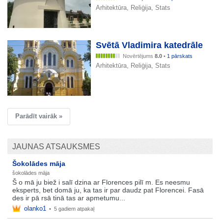
Arhitektūra, Reliģija, Stats
Svētā Vladimira katedrāle
Novērtējums
8.0
•
1 pārskats
Arhitektūra, Reliģija, Stats
Parādīt vairāk »
JAUNAS ATSAUKSMES
Šokolādes māja
šokolādes māja
Š o mā ju biež i salī dzina ar Florences pilī m. Es neesmu
eksperts, bet domā ju, ka tas ir par daudz pat Florencei. Fasā
des ir pā rsā tinā tas ar apmetumu...
olanko1
•
5 gadiem atpakaļ