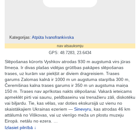
Kategorijas:
Atpūta Ivanofrankivska
nav atsauksmju
GPS: 48.7283, 23.6434
Slēpošanas kūrorts Vyshkov atrodas 930 m augstumā virs jūras
līmeņa. Ir divas plašas vidējas grūtības pakāpes slēpošanas
trases, uz kurām var piekļūt ar diviem dragreisiem. Trases
garums Zalomas kalnā ir 1000 m un augstuma starpība 300 m,
Čeremšinas kalna trases garums ir 350 m un augstuma maiņa
150 m. Trases nav aprīkotas nakts slēpošanai. Vakarā ieteicams
apmeklēt pirti vai saunu, peldbaseinu vai trenažieru zāli, diskotēku
vai biljardu. Tie, kas vēlas, var doties ekskursijā uz vienu no
skaistākajiem Ukrainas ezeriem —
Sinevyru
, kas atrodas 46 km
attālumā no Viškovas, vai uz vienīgo meža un plostu muzeju
Eiropā. netālu no ezera.
…
Izlasiet pilnībā ↓