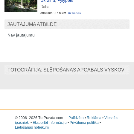
Ukraina
,
Pylypets
Daba
attālums:
27.8 km.
Uz kartes
JAUTĀJUMA ATBILDE
Nav jautājumu
FOTOGRĀFIJA: SLĒPOŠANAS APGABALS VYSKOV
© 2006–2026 TurPravda.com
—
Palīdzība
•
Reklāma
•
Viesnīcu
īpašnieki
•
Eksportēt informāciju
•
Privātuma politika
•
Lietošanas noteikumi