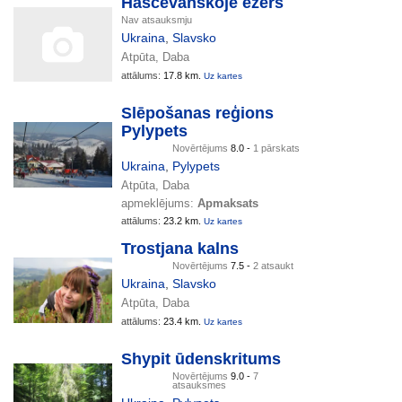
Haščevanskoje ezers
Nav atsauksmju
Ukraina
,
Slavsko
Atpūta, Daba
attālums:
17.8 km.
Uz kartes
Slēpošanas reģions
Pylypets
Novērtējums
8.0 -
1 pārskats
Ukraina
,
Pylypets
Atpūta, Daba
apmeklējums:
Apmaksats
attālums:
23.2 km.
Uz kartes
Trostjana kalns
Novērtējums
7.5 -
2 atsaukt
Ukraina
,
Slavsko
Atpūta, Daba
attālums:
23.4 km.
Uz kartes
Shypit ūdenskritums
Novērtējums
9.0 -
7
atsauksmes