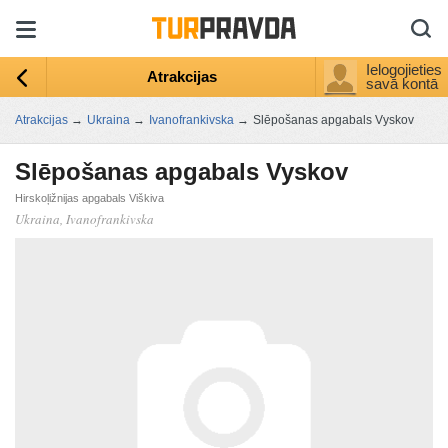
Ielogojieties
Atrakcijas
savā kontā
Atrakcijas
→
Ukraina
→
Ivanofrankivska
→
Slēpošanas apgabals Vyskov
Slēpošanas apgabals Vyskov
Hirskoļižnijas apgabals Viškiva
Ukraina, Ivanofrankivska