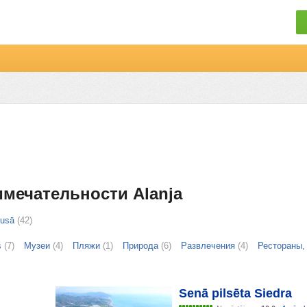
имечательности Alanja
iusā
(42)
s
(7)
Музеи
(4)
Пляжи
(1)
Природа
(6)
Развлечения
(4)
Рестораны,
Senā pilsēta Siedra