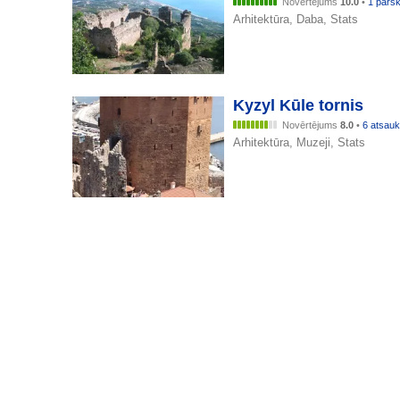
Novērtējums
10.0
•
1 pārs
Arhitektūra, Daba, Stats
Kyzyl Kūle tornis
Novērtējums
8.0
•
6 atsau
Arhitektūra, Muzeji, Stats