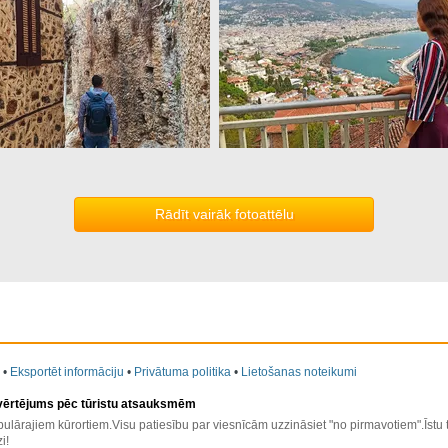
Rādīt vairāk fotoattēlu
•
Eksportēt informāciju
•
Privātuma politika
•
Lietošanas noteikumi
 vērtējums pēc tūristu atsauksmēm
ulārajiem kūrortiem.Visu patiesību par viesnīcām uzzināsiet "no pirmavotiem".Īstu
i!