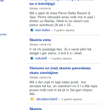
kats
tur ir brīnišķīgi!
Alānijas cietoksnis
Mē s atpū tā mies Perre Delta Resort &
Spa. Pirms izbraukš anas nolē mā m paš i
doties uz Alaniju. Netā lu no viesnī cas
pietur autobuss (ik pē c 15...
leon.bolier
•
5 gadiem atpakaļ
ksmes
Skaista vieta
Alānijas cietoksnis
Ir vē rts pastaigā ties. Jū s varat pilnī bā
staigā t gar sienu, ir krā š ņ i skati...
turkoloff
•
5 gadiem atpakaļ
Vēstures un (vai) skaistu panorāmas
skatu cienītājiem
Alānijas cietoksnis
Mē s dzī vojā m tajā salas pusē , kur
atrodas bā ka, un cietoksnī no š ī s Alā nijas
puses nokļ uvā m kā jā m (lai gan otrpus
Alā...
alicedeschain5
•
6 gadiem atpakaļ
Skaists