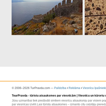
© 2006–2026 TurPravda.com
—
Palīdzība
•
Reklāma
•
Viesnīcu īpašnieki
TourPravda -
tūristu atsauksmes par viesnīcām
| Viesnīcu un kūrortu
Jūsu uzmanībai tiek piedāvāti simtiem viesnīcu atsauksmju par visiem pop
par viesnīcas izvēli.Lasi tūristu atsauksmes – izmanto citu ceļotāju pieredz