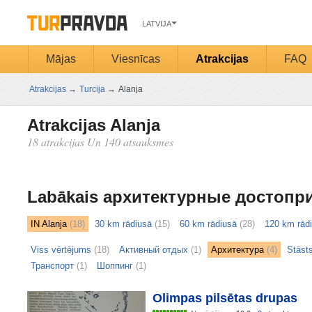
LATVIJA
Mājas
Viesnīcas
Atrakcijas
FAQ
Atrakcijas
→
Turcija
→
Alanja
Atrakcijas Alanja
18 atrakcijas Un 140 atsauksmes
Открыть
карту
Labākais архитектурные достопр
IN Alanja
(18)
30 km rādiusā
(15)
60 km rādiusā
(28)
120 km rād
Viss vērtējums
(18)
Активный отдых
(1)
Архитектура
(4)
Stāst
Транспорт
(1)
Шоппинг
(1)
Olimpas pilsētas drupas