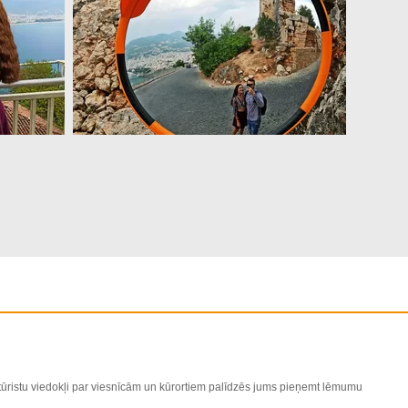
 tūristu viedokļi par viesnīcām un kūrortiem palīdzēs jums pieņemt lēmumu