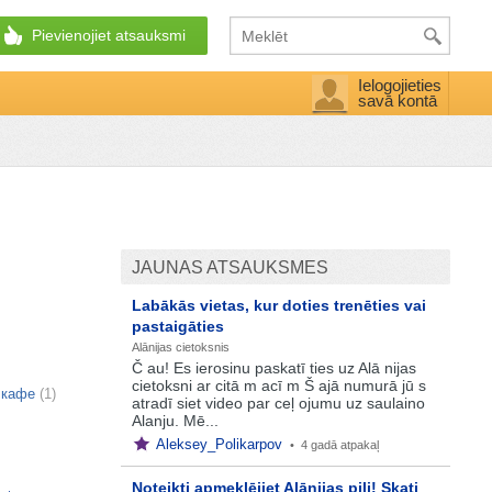
Pievienojiet atsauksmi
Ielogojieties
savā kontā
JAUNAS ATSAUKSMES
Labākās vietas, kur doties trenēties vai
pastaigāties
Alānijas cietoksnis
Č au! Es ierosinu paskatī ties uz Alā nijas
cietoksni ar citā m acī m Š ajā numurā jū s
 кафе
(1)
atradī siet video par ceļ ojumu uz saulaino
Alanju. Mē...
Aleksey_Polikarpov
•
4 gadā atpakaļ
Noteikti apmeklējiet Alānijas pili! Skati