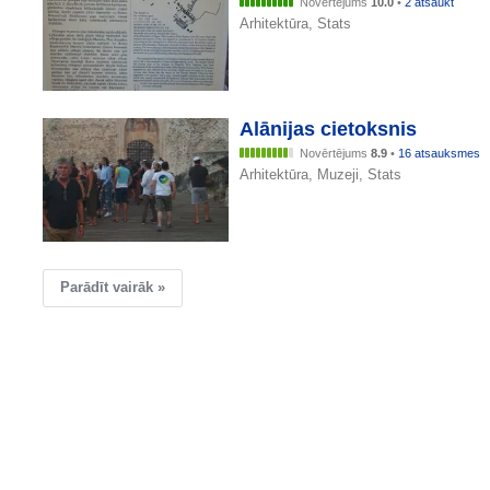
Novērtējums
10.0
•
2 atsaukt
Arhitektūra, Stats
Alānijas cietoksnis
Novērtējums
8.9
•
16 atsauksmes
Arhitektūra, Muzeji, Stats
Parādīt vairāk »