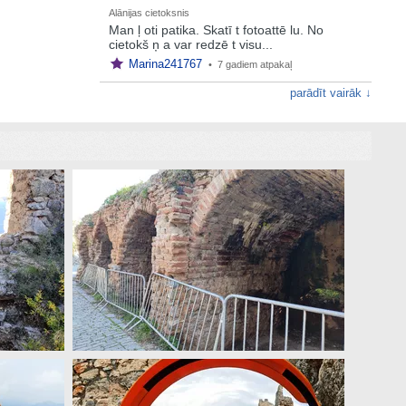
Alānijas cietoksnis
Man ļ oti patika. Skatī t fotoattē lu. No
cietokš ņ a var redzē t visu...
Marina241767
•
7 gadiem atpakaļ
parādīt vairāk ↓