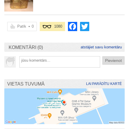
Patīk
•
0
1080
KOMENTĀRI (0)
atstājiet savu komentāru
VIETAS TUVUMĀ
LAI PARĀDĪTU KARTĒ