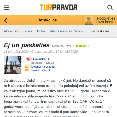
Ielogojieties
Atrakcijas
savā kontā
Atrakcijas
→
Katara
→
Doha
→
Islāma mākslas muzejs
→
Ej un paskaties
Ej un paskaties
Novērtējums
7
11 februāris 2020
•
Ceļošanas laiks: 10 janvārī 2020
Gelenka_1
Reputācija: +1261.5
Pievienot kā draugu
Uzrakstīt vēstuli
Ja atrodaties Dohā , noteikti apmeklē jiet. No daudzā m viesnī cā
m ir absolū ti bezmaksas transporta pakalpojumi uz š o muzeju. Ē
ka ir diezgan jauna, muzejs tika atvē rts 2008. gadā . Modernā ē
ka senatnī gā stilā majestā tiski "skatā s" uz lī ci un Corniche.
Ieeja apmaksā ta, par trim samaksā jā m 125 QAR. Dē ls, 17
gadus vecs, skaitī jā s ar atlaidi kā students. Iekš ā ir panorā mas
restorā ns, kur varat ieturē t maltī ti patī kamā vidē . Ir suvenī ru