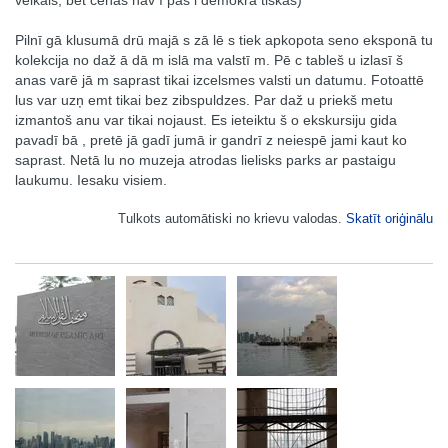
veikals, bet cenas nav ī paš i demokrā tiskas)
Pilnī gā klusumā drū majā s zā lē s tiek apkopota seno eksponā tu
kolekcija no daž ā dā m islā ma valstī m. Pē c tableš u izlasī š
anas varē jā m saprast tikai izcelsmes valsti un datumu. Fotoattē
lus var uzņ emt tikai bez zibspuldzes. Par daž u priekš metu
izmantoš anu var tikai nojaust. Es ieteiktu š o ekskursiju gida
pavadī bā , pretē jā gadī jumā ir gandrī z neiespē jami kaut ko
saprast. Netā lu no muzeja atrodas lielisks parks ar pastaigu
laukumu. Iesaku visiem.
Tulkots automātiski no krievu valodas.
Skatīt oriģinālu