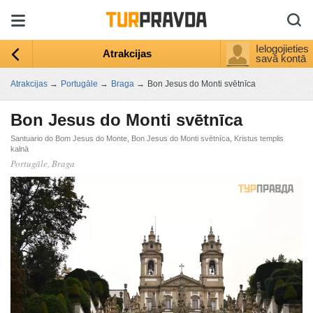
Ielogojieties
Atrakcijas
savā kontā
Atrakcijas
→
Portugāle
→
Braga
→
Bon Jesus do Monti svētnīca
Bon Jesus do Monti svētnīca
Santuario do Bom Jesus do Monte, Bon Jesus do Monti svētnīca, Kristus templis
kalnā
Portugāle, Braga