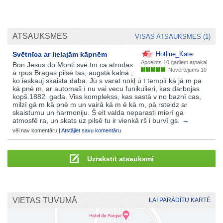
ATSAUKSMES
VISAS ATSAUKSMES (1)
Svētnīca ar lielajām kāpnēm
Hotline_Kate
Apceļots
10 gadiem atpakaļ
Bon Jesus do Monti svē tnī ca atrodas
Novērtējums 10
ā rpus Bragas pilsē tas, augstā kalnā ,
ko ieskauj skaista daba. Jū s varat nokļ ū t templī kā jā m pa
kā pnē m, ar automaš ī nu vai vecu funikulieri, kas darbojas
kopš.1882. gada. Viss komplekss, kas sastā v no baznī cas,
milzī gā m kā pnē m un vairā kā m ē kā m, pā rsteidz ar
skaistumu un harmoniju. Š eit valda neparasti mierī ga
atmosfē ra, un skats uz pilsē tu ir vienkā rš i burvī gs.
→
vēl nav komentāru |
Atstājiet savu komentāru
Uzrakstīt atsauksmi
VIETAS TUVUMĀ
LAI PARĀDĪTU KARTĒ