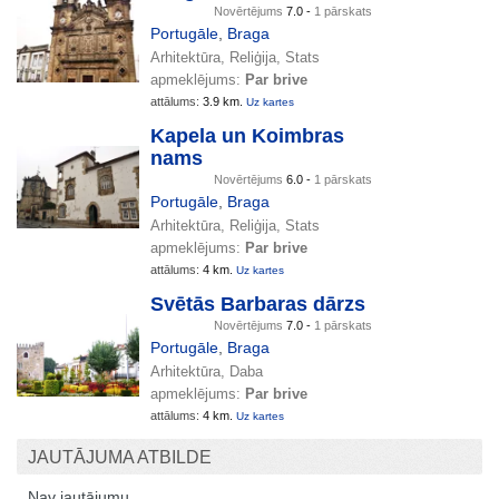
Novērtējums
7.0 -
1 pārskats
Portugāle
,
Braga
Arhitektūra, Reliģija, Stats
apmeklējums:
Par brive
attālums:
3.9 km.
Uz kartes
Kapela un Koimbras
nams
Novērtējums
6.0 -
1 pārskats
Portugāle
,
Braga
Arhitektūra, Reliģija, Stats
apmeklējums:
Par brive
attālums:
4 km.
Uz kartes
Svētās Barbaras dārzs
Novērtējums
7.0 -
1 pārskats
Portugāle
,
Braga
Arhitektūra, Daba
apmeklējums:
Par brive
attālums:
4 km.
Uz kartes
JAUTĀJUMA ATBILDE
Nav jautājumu