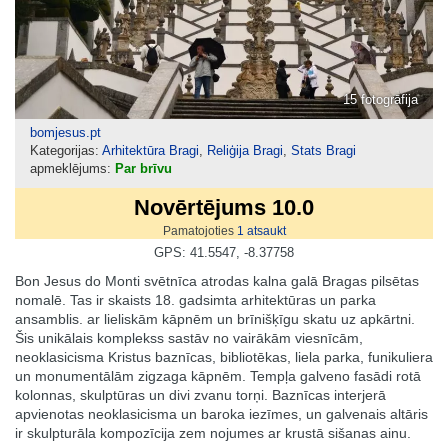
15 fotogrāfija
bomjesus.pt
Kategorijas:
Arhitektūra Bragi
,
Reliģija Bragi
,
Stats Bragi
apmeklējums:
Par brīvu
Novērtējums 10.0
Pamatojoties
1
atsaukt
GPS: 41.5547, -8.37758
Bon Jesus do Monti svētnīca atrodas kalna galā Bragas pilsētas
nomalē. Tas ir skaists 18. gadsimta arhitektūras un parka
ansamblis. ar lieliskām kāpnēm un brīnišķīgu skatu uz apkārtni.
Šis unikālais komplekss sastāv no vairākām viesnīcām,
neoklasicisma Kristus baznīcas, bibliotēkas, liela parka, funikuliera
un monumentālām zigzaga kāpnēm. Tempļa galveno fasādi rotā
kolonnas, skulptūras un divi zvanu torņi. Baznīcas interjerā
apvienotas neoklasicisma un baroka iezīmes, un galvenais altāris
ir skulpturāla kompozīcija zem nojumes ar krustā sišanas ainu.