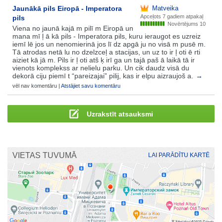
Jaunākā pils Eiropā - Imperatora
Matveika
Apceļots
7 gadiem atpakaļ
pils
Novērtējums 10
Viena no jaunā kajā m pilī m Eiropā un
mana mī ļ ā kā pils - Imperatora pils, kuru ieraugot es uzreiz
iemī lē jos un nenomierinā jos lī dz apgā ju no visā m pusē m.
Tā atrodas netā lu no dzelzceļ a stacijas, un uz to ir ļ oti ē rti
aiziet kā jā m. Pils ir ļ oti atš ķ irī ga un tajā paš ā laikā tā ir
vienots komplekss ar nelielu parku. Un cik daudz visā du
dekorā ciju piemī t “pareizajai” pilij, kas ir elpu aizraujoš a.
→
vēl nav komentāru |
Atstājiet savu komentāru
Uzrakstīt atsauksmi
VIETAS TUVUMĀ
LAI PARĀDĪTU KARTĒ