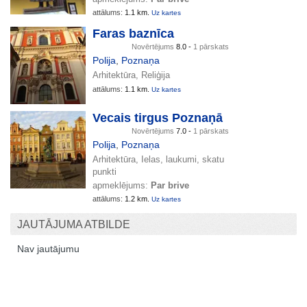
attālums:
1.1 km.
Uz kartes
Faras baznīca
Novērtējums
8.0 -
1 pārskats
Polija
,
Poznaņa
Arhitektūra, Reliģija
attālums:
1.1 km.
Uz kartes
Vecais tirgus Poznaņā
Novērtējums
7.0 -
1 pārskats
Polija
,
Poznaņa
Arhitektūra, Ielas, laukumi, skatu
punkti
apmeklējums:
Par brive
attālums:
1.2 km.
Uz kartes
JAUTĀJUMA ATBILDE
Nav jautājumu