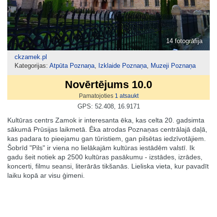
14 fotogrāfija
ckzamek.pl
Kategorijas:
Atpūta Poznaņa
,
Izklaide Poznaņa
,
Muzeji Poznaņa
Novērtējums 10.0
Pamatojoties
1
atsaukt
GPS: 52.408, 16.9171
Kultūras centrs Zamok ir interesanta ēka, kas celta 20. gadsimta
sākumā Prūsijas laikmetā. Ēka atrodas Poznaņas centrālajā daļā,
kas padara to pieejamu gan tūristiem, gan pilsētas iedzīvotājiem.
Šobrīd "Pils" ir viena no lielākajām kultūras iestādēm valstī. Ik
gadu šeit notiek ap 2500 kultūras pasākumu - izstādes, izrādes,
koncerti, filmu seansi, literārās tikšanās. Lieliska vieta, kur pavadīt
laiku kopā ar visu ģimeni.