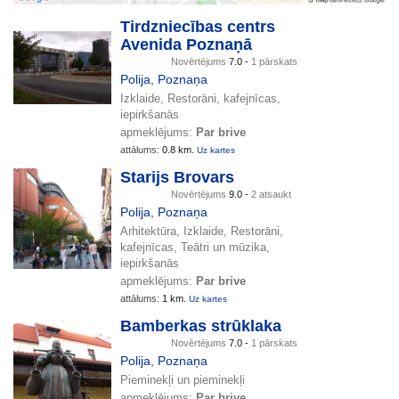
Tirdzniecības centrs
Avenida Poznaņā
Novērtējums
7.0 -
1 pārskats
Polija
,
Poznaņa
Izklaide, Restorāni, kafejnīcas,
iepirkšanās
apmeklējums:
Par brive
attālums:
0.8 km.
Uz kartes
Starijs Brovars
Novērtējums
9.0 -
2 atsaukt
Polija
,
Poznaņa
Arhitektūra, Izklaide, Restorāni,
kafejnīcas, Teātri un mūzika,
iepirkšanās
apmeklējums:
Par brive
attālums:
1 km.
Uz kartes
Bamberkas strūklaka
Novērtējums
7.0 -
1 pārskats
Polija
,
Poznaņa
Pieminekļi un pieminekļi
apmeklējums:
Par brive