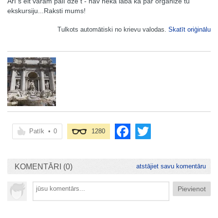
Arī š eit varam palī dzē t - nav nekā labā ka par organizē tu
ekskursiju...Raksti mums!
Tulkots automātiski no krievu valodas.
Skatīt oriģinālu
Patīk
•
0
1280
KOMENTĀRI (0)
atstājiet savu komentāru