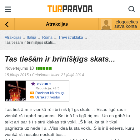
Ielogojieties
Atrakcijas
savā kontā
Atrakcijas
→
Itālija
→
Roma
→
Trevi strūklaka
→
Tas tiešām ir brīnišķīgs skats...
Tas tiešām ir brīnišķīgs skats...
Novērtējums
10
15 jūnijs 2015
•
Ceļošanas laiks: 21 jūlijā 2014
exkurus
Reputācija: +8.5
Pievienot kā draugu
Uzrakstīt vēstuli
Tas tieš ā m ir vienkā rš i brī niš ķ ī gs skats . . Visas figū ras ir
vienkā rš i apbrī nojamas...Bet ir š ī s figū riņ as...Un es gribē tu
teikt arī par š ī s strū klakas stā vokli...Š ķ iet, ka tā ir tikai
pagriezta uz nedē ļ u...Viss ideā lā stā voklī...Š is ir š edevrs, kuru
vienkā rš i iesaku noskatī ties...