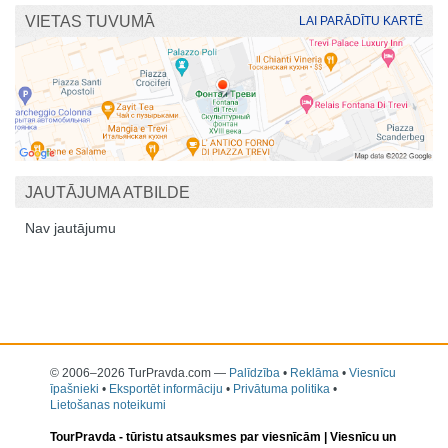
VIETAS TUVUMĀ
LAI PARĀDĪTU KARTĒ
JAUTĀJUMA ATBILDE
Nav jautājumu
© 2006–2026 TurPravda.com
—
Palīdzība
•
Reklāma
•
Viesnīcu
īpašnieki
•
Eksportēt informāciju
•
Privātuma politika
•
Lietošanas noteikumi
TourPravda -
tūristu atsauksmes par viesnīcām
| Viesnīcu un