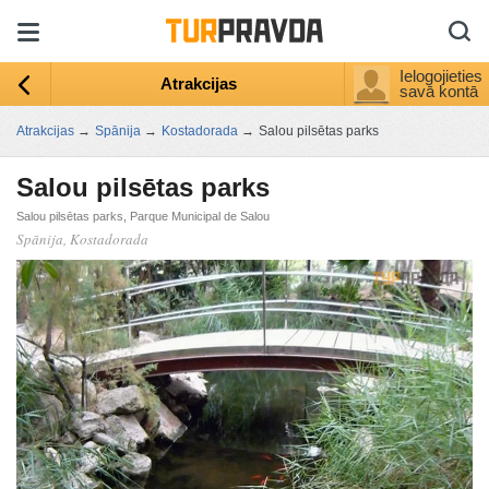
Ielogojieties
Atrakcijas
savā kontā
Atrakcijas
→
Spānija
→
Kostadorada
→
Salou pilsētas parks
Salou pilsētas parks
Salou pilsētas parks, Parque Municipal de Salou
Spānija, Kostadorada