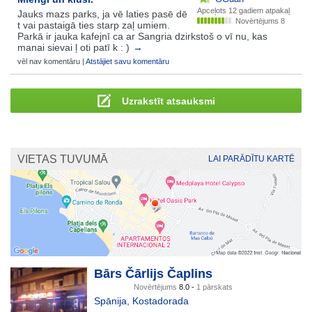
Apceļots
12 gadiem atpakaļ
Jauks mazs parks, ja vē laties pasē dē
Novērtējums 8
t vai pastaigā ties starp zaļ umiem.
Parkā ir jauka kafejnī ca ar Sangria dzirkstoš o vī nu, kas
manai sievai ļ oti patī k : )
→
vēl nav komentāru |
Atstājiet savu komentāru
Uzrakstīt atsauksmi
VIETAS TUVUMĀ
LAI PARĀDĪTU KARTĒ
Bārs Čārlijs Čaplins
Novērtējums
8.0 -
1 pārskats
Spānija
,
Kostadorada