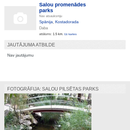
Salou promenādes
parks
Nav atsauksmju
Spānija
,
Kostadorada
Daba
attālums:
1.5 km.
Uz kartes
JAUTĀJUMA ATBILDE
Nav jautājumu
FOTOGRĀFIJA: SALOU PILSĒTAS PARKS