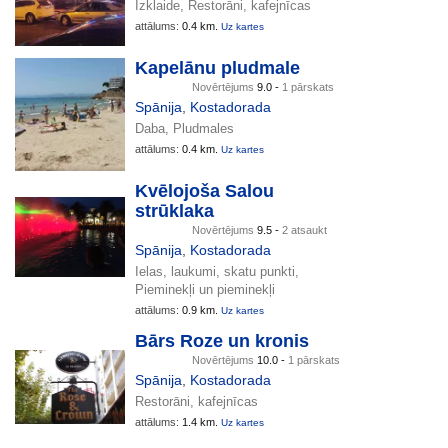
Izklaide, Restorāni, kafejnīcas
attālums:
0.4 km.
Uz kartes
Kapelānu pludmale
Novērtējums
9.0 -
1 pārskats
Spānija
,
Kostadorada
Daba, Pludmales
attālums:
0.4 km.
Uz kartes
Kvēlojoša Salou
strūklaka
Novērtējums
9.5 -
2 atsaukt
Spānija
,
Kostadorada
Ielas, laukumi, skatu punkti,
Pieminekļi un pieminekļi
attālums:
0.9 km.
Uz kartes
Bārs Roze un kronis
Novērtējums
10.0 -
1 pārskats
Spānija
,
Kostadorada
Restorāni, kafejnīcas
attālums:
1.4 km.
Uz kartes