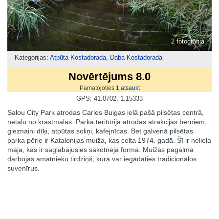
2 fotogrāfija
Kategorijas:
Atpūta Kostadorada
,
Daba Kostadorada
Novērtējums 8.0
Pamatojoties
1
atsaukt
GPS: 41.0702, 1.15333
Salou City Park atrodas Carles Buigas ielā pašā pilsētas centrā,
netālu no krastmalas. Parka teritorijā atrodas atrakcijas bērniem,
gleznaini dīķi, atpūtas soliņi, kafejnīcas. Bet galvenā pilsētas
parka pērle ir Katalonijas muiža, kas celta 1974. gadā. Šī ir neliela
māja, kas ir saglabājusies sākotnējā formā. Muižas pagalmā
darbojas amatnieku tirdziņš, kurā var iegādāties tradicionālos
suvenīrus.